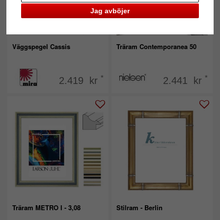
Jag avböjer
Väggspegel Cassis
Träram Contemporanea 50
*
*
2.419 kr
2.441 kr
Träram METRO I - 3,08
Stilram - Berlin