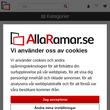
Kategorier
AllaRamar.se
Ramstorlek
50x60 cm
Vi använder oss av cookies
12 Artiklar
Populärast
Vi använder cookies och andra
spårningsteknologier för att förbättra din
Grid
surfupplevelse på vår webbplats, för att visa dig
personligt innehåll och riktade annonser, för att
analysera vår webbplatstrafik och för att förstå var
våra besökare kommer ifrån.
Jag accepterar
Ändra mina inställningar