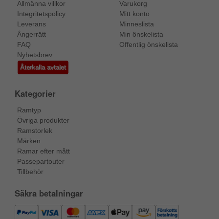
Allmänna villkor
Varukorg
Integritetspolicy
Mitt konto
Leverans
Minneslista
Ångerrätt
Min önskelista
FAQ
Offentlig önskelista
Nyhetsbrev
Återkalla avtalet
Kategorier
Ramtyp
Övriga produkter
Ramstorlek
Märken
Ramar efter mått
Passepartouter
Tillbehör
Säkra betalningar