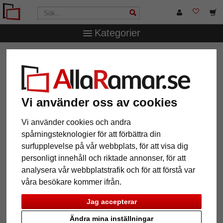
Kategorier
AllaRamar.se
Ramstorlek
50x60 cm
Vi använder oss av cookies
12 Artiklar
Populärast
Vi använder cookies och andra
spårningsteknologier för att förbättra din
Grid
surfupplevelse på vår webbplats, för att visa dig
personligt innehåll och riktade annonser, för att
analysera vår webbplatstrafik och för att förstå var
våra besökare kommer ifrån.
Jag accepterar
Ändra mina inställningar