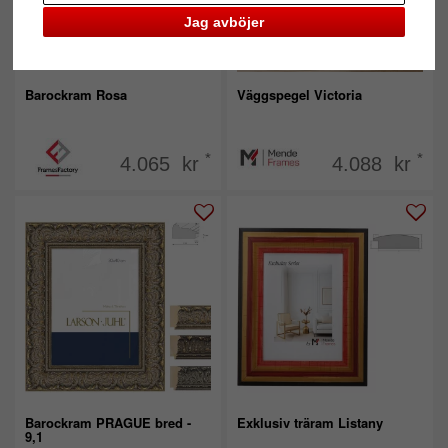
Jag avböjer
Barockram Rosa
Väggspegel Victoria
*
*
4.065 kr
4.088 kr
Barockram PRAGUE bred -
Exklusiv träram Listany
9,1