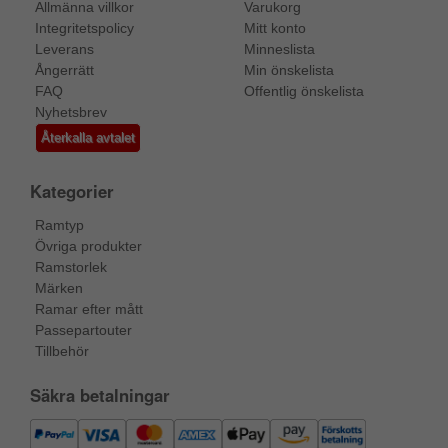
Allmänna villkor
Varukorg
Integritetspolicy
Mitt konto
Leverans
Minneslista
Ångerrätt
Min önskelista
FAQ
Offentlig önskelista
Nyhetsbrev
Återkalla avtalet
Kategorier
Ramtyp
Övriga produkter
Ramstorlek
Märken
Ramar efter mått
Passepartouter
Tillbehör
Säkra betalningar