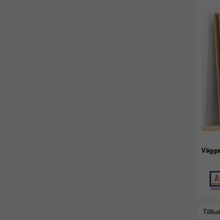
Väggs
Tillb