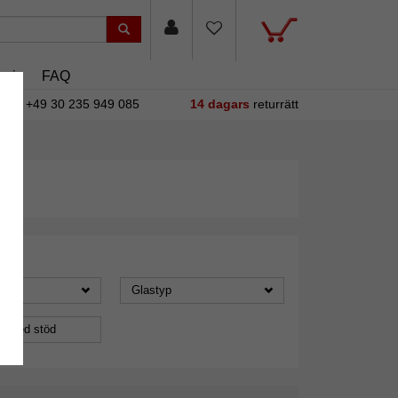
asin
FAQ
+49 30 235 949 085
14 dagars
returrätt
Glastyp
a med stöd