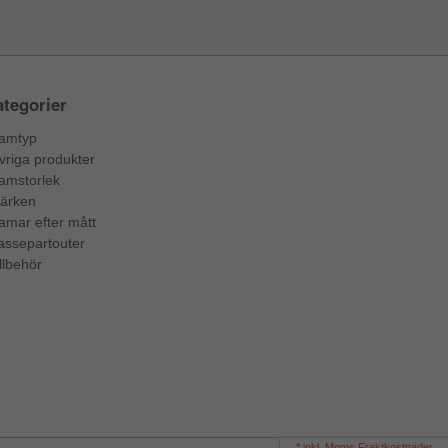
tegorier
amtyp
vriga produkter
amstorlek
ärken
amar efter mått
assepartouter
llbehör
* inkl. Moms Fraktkostnader