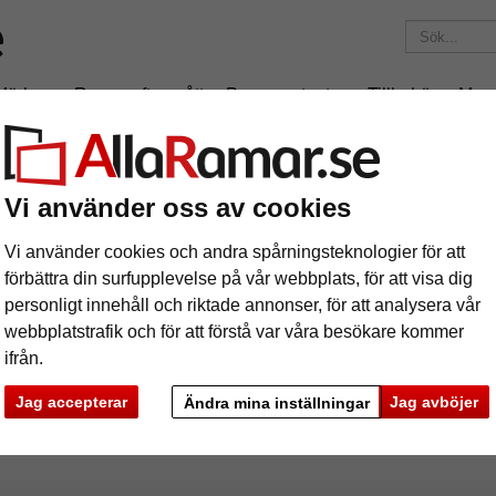
Märken
Ramar efter mått
Passepartouter
Tillbehör
Mag
195 kr
i leveranskostnad.
Oavsett hur mycket du beställer.
Vi använder oss av cookies
x60 cm
Vi använder cookies och andra spårningsteknologier för att
förbättra din surfupplevelse på vår webbplats, för att visa dig
personligt innehåll och riktade annonser, för att analysera vår
webbplatstrafik och för att förstå var våra besökare kommer
ifrån.
rke
Färg
Ramtyp
Jag accepterar
Jag avböjer
Ändra mina inställningar
ciella egenskaper
Profilbredd
Baksid