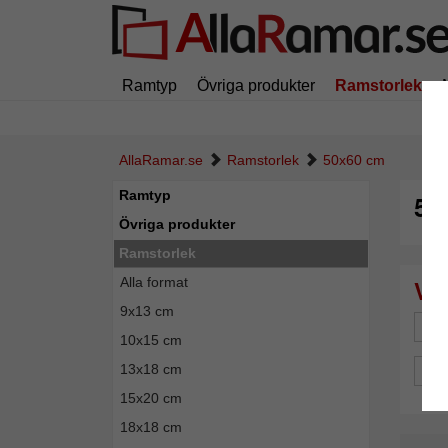
Ramtyp
Övriga produkter
Ramstorlek
AllaRamar.se
Ramstorlek
50x60 cm
Ramtyp
50
Övriga produkter
Ramstorlek
Alla format
9x13 cm
Mä
10x15 cm
13x18 cm
Spe
15x20 cm
18x18 cm