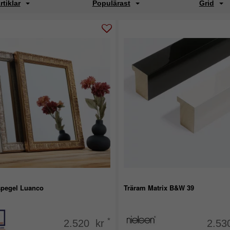
rtiklar
Populärast
Grid
pegel Luanco
Träram Matrix B&W 39
*
2.520 kr
2.53