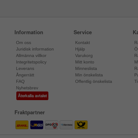
Information
Service
Ka
Om oss
Kontakt
R
Juridisk information
Hjälp
Ö
Allmänna villkor
Varukorg
R
Integritetspolicy
Mitt konto
M
Leverans
Minneslista
R
Ångerrätt
Min önskelista
P
FAQ
Offentlig önskelista
Ti
Nyhetsbrev
Återkalla avtalet
Fraktpartner