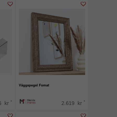
Väggspegel Fomat
*
*
6 kr
2.619 kr