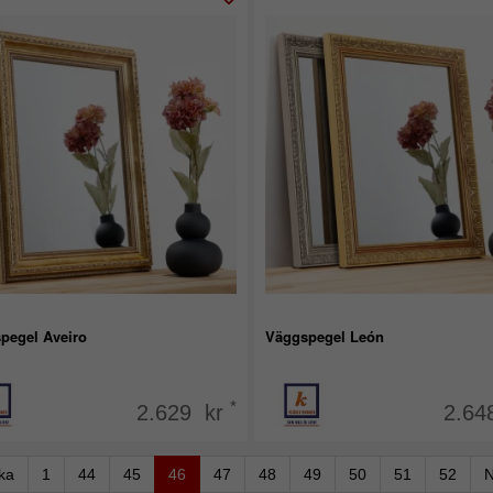
pegel Aveiro
Väggspegel León
*
2.629 kr
2.64
aka
1
44
45
46
47
48
49
50
51
52
N