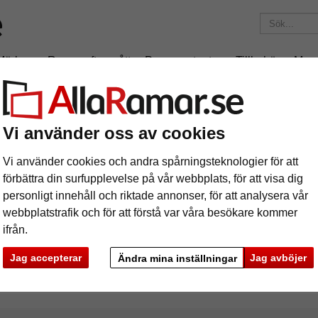
Märken
Ramar efter mått
Passepartouter
Tillbehör
Mag
195 kr
i leveranskostnad.
Oavsett hur mycket du beställer.
Vi använder oss av cookies
x60 cm
Vi använder cookies och andra spårningsteknologier för att
förbättra din surfupplevelse på vår webbplats, för att visa dig
personligt innehåll och riktade annonser, för att analysera vår
webbplatstrafik och för att förstå var våra besökare kommer
ifrån.
rke
Färg
Ramtyp
Jag accepterar
Jag avböjer
Ändra mina inställningar
ciella egenskaper
Profilbredd
Baksid