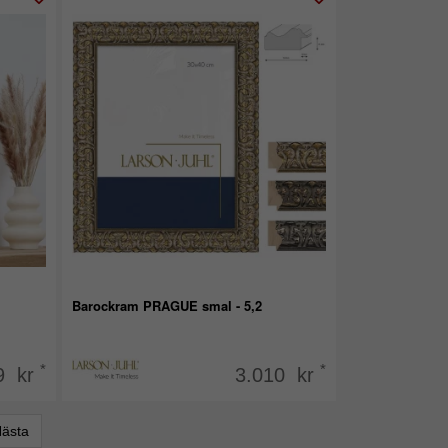
Barockram PRAGUE smal - 5,2
*
*
9 kr
3.010 kr
ästa