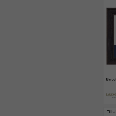
Baroc
Tillb