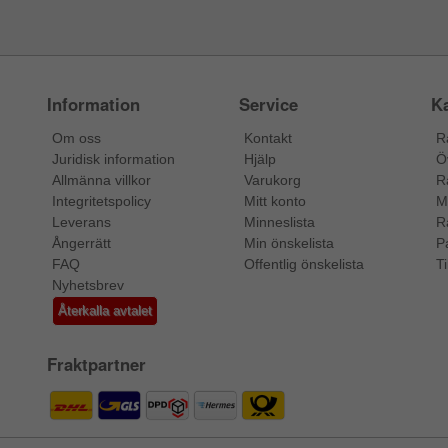
Information
Service
Ka
Om oss
Kontakt
R
Juridisk information
Hjälp
Ö
Allmänna villkor
Varukorg
R
Integritetspolicy
Mitt konto
M
Leverans
Minneslista
R
Ångerrätt
Min önskelista
P
FAQ
Offentlig önskelista
Ti
Nyhetsbrev
Återkalla avtalet
Fraktpartner