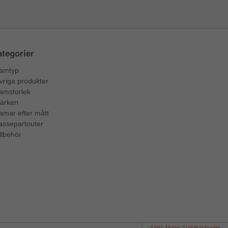
tegorier
amtyp
vriga produkter
amstorlek
ärken
amar efter mått
assepartouter
llbehör
* inkl. Moms Fraktkostnader