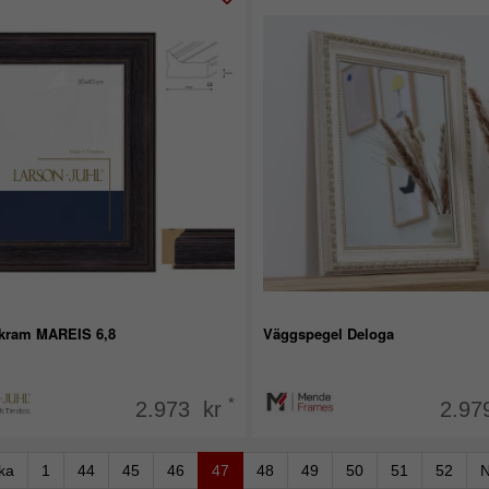
kram MAREIS 6,8
Väggspegel Deloga
*
2.973 kr
2.97
aka
1
44
45
46
47
48
49
50
51
52
N