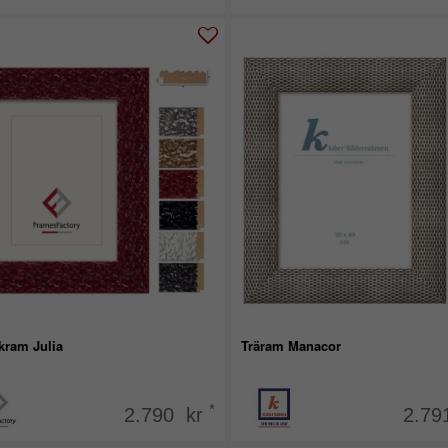
kram Julia
Träram Manacor
*
2.790 kr
2.79