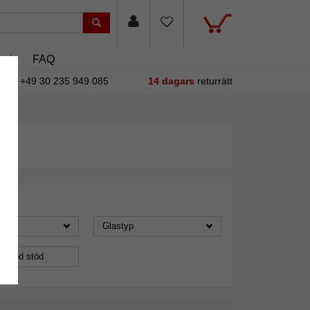
asin
FAQ
+49 30 235 949 085
14 dagars
returrätt
Glastyp
a med stöd