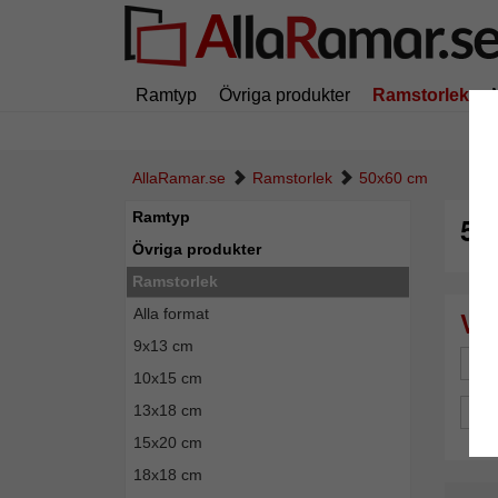
Ramtyp
Övriga produkter
Ramstorlek
AllaRamar.se
Ramstorlek
50x60 cm
Ramtyp
50
Övriga produkter
Ramstorlek
Alla format
9x13 cm
Mä
10x15 cm
13x18 cm
Spe
15x20 cm
18x18 cm