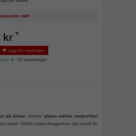
råga om artikeln
 anpassade mått
*
 kr
Lägg till i varukorgen
 inom:
8 - 10 arbetsdagar
lor på kilram
. Genom
glipan mellan ramprofilen
uti ramen. Därför kallas skuggramar ofta också för