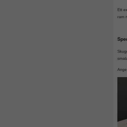
Ett e
ram m
Spec
Skugg
smala
Ange