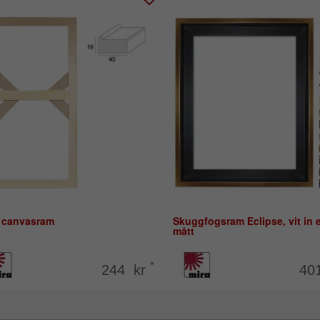
 canvasram
Skuggfogsram Eclipse, vit in e
mått
*
244 kr
40