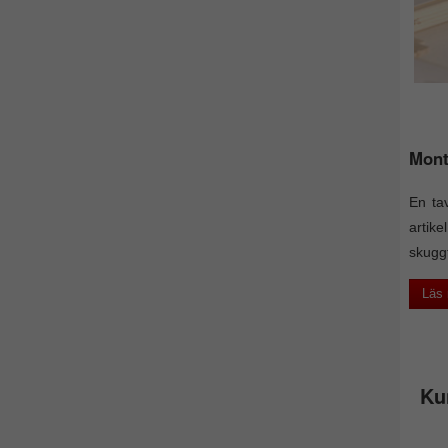
Mont
En tav
artik
skuggf
Läs
Ku