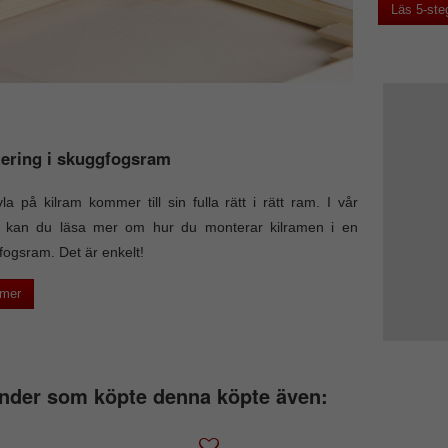
Läs 5-ste
ering i skuggfogsram
la på kilram kommer till sin fulla rätt i rätt ram. I vår
el kan du läsa mer om hur du monterar kilramen i en
ogsram. Det är enkelt!
 mer
nder som köpte denna köpte även: