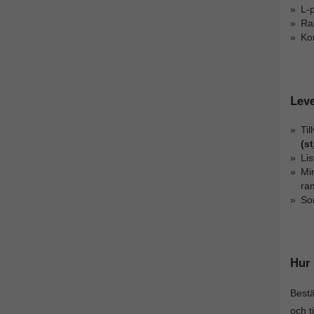
L-p
Ra
Kom
Lev
Ti
(s
Li
Mi
ra
So
Hur 
Best
och t