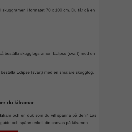
äll skuggramen i formatet 70 x 100 cm. Du får då en
å beställa skuggfogsramen Eclipse (svart) med en
ll beställa Eclipse (svart) med en smalare skuggfog.
er du kilramar
kilram och en duk som du vill spänna på den? Läs
sguide och spänn enkelt din canvas på kilramen.