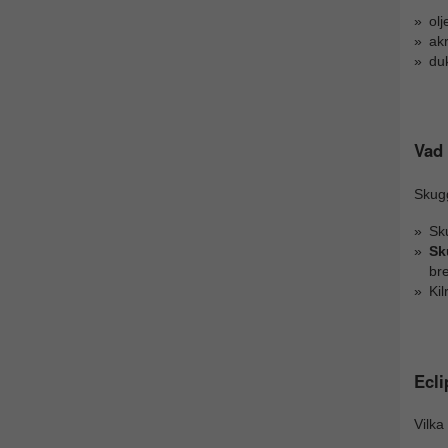
olj
akr
du
Vad
Skug
Sk
Sk
bre
Ki
Ecli
Vilka