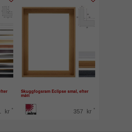
fter
Skuggfogsram Eclipse smal, efter
mått
*
*
1 kr
357 kr