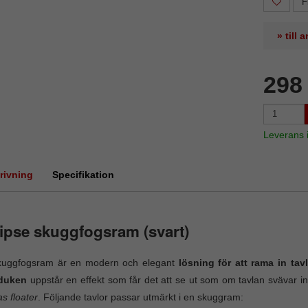
F
» till
298
Leverans
rivning
Specifikation
ipse skuggfogsram (svart)
kuggfogsram är en modern och elegant
lösning för att rama in tav
duken
uppstår en effekt som får det att se ut som om tavlan svävar in
s floater
. Följande tavlor passar utmärkt i en skuggram: