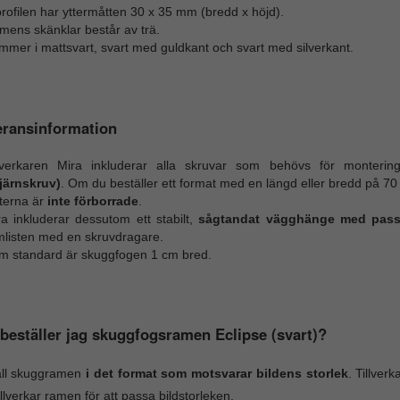
rofilen har yttermåtten 30 x 35 mm (bredd x höjd).
mens skänklar består av trä.
mer i mattsvart, svart med guldkant och svart med silverkant.
eransinformation
llverkaren Mira inkluderar alla skruvar som behövs för monterin
tjärnskruv)
. Om du beställer ett format med en längd eller bredd på 70 
sterna är
inte förborrade
.
ra inkluderar dessutom ett stabilt,
sågtandat vägghänge med pass
mlisten med en skruvdragare.
m standard är skuggfogen 1 cm bred.
beställer jag skuggfogsramen Eclipse (svart)?
äll skuggramen
i det format som motsvarar bildens storlek
. Tillver
illverkar ramen för att passa bildstorleken.