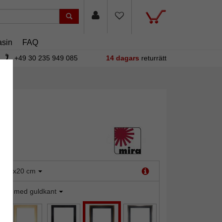
sin
FAQ
+49 30 235 949 085
14 dagars
returrätt
:
20x20 cm
vart med guldkant