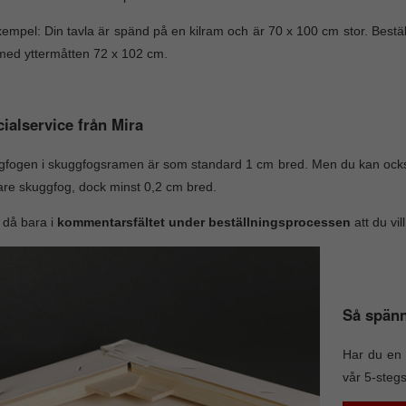
xempel: Din tavla är spänd på en kilram och är 70 x 100 cm stor. Best
ed yttermåtten 72 x 102 cm.
ialservice från Mira
fogen i skuggfogsramen är som standard 1 cm bred. Men du kan ocks
re skuggfog, dock minst 0,2 cm bred.
 då bara i
kommentarsfältet under beställningsprocessen
att du vi
Så spänn
Har du en 
vår 5-steg