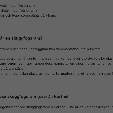
emålningar (på kilram)
ylmålningar (på kilram)
kar och tyger som spänts på kilram.
 är en skuggfogsram?
gramen och dess uppbyggnad kan sammanfattas i tre punkter:
uggfogsramen är en
tom ram
som varken behöver bakstycke eller glas f
uggfogen
, som ger ramen dess namn, är en glipa mellan ramen och t
d på alla ställen.
lramen med tavlan placeras i den
L-formade ramprofilen
och skruvas f
pse skuggfogsram (svart) i korthet
 egenskaper har skuggfogsramen Eclipse? Här är en kort beskrivning i t