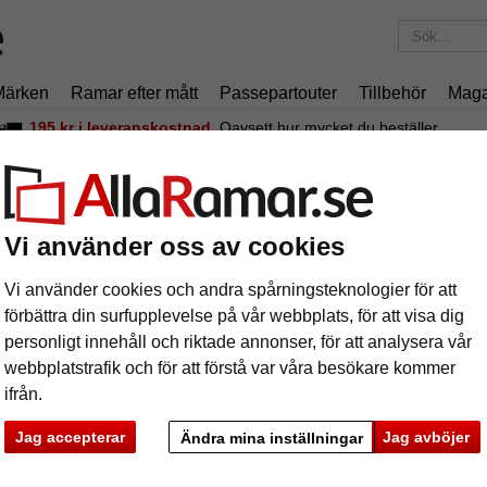
Märken
Ramar efter mått
Passepartouter
Tillbehör
Maga
195 kr
i leveranskostnad.
Oavsett hur mycket du beställer.
uggfogsram Eclipse, svart
uggfogsram Eclipse, svart
Vi använder oss av cookies
Vi använder cookies och andra spårningsteknologier för att
förbättra din surfupplevelse på vår webbplats, för att visa dig
personligt innehåll och riktade annonser, för att analysera vår
webbplatstrafik och för att förstå var våra besökare kommer
format
ifrån.
färg:
s
Jag accepterar
Jag avböjer
Ändra mina inställningar
ka
Nästa