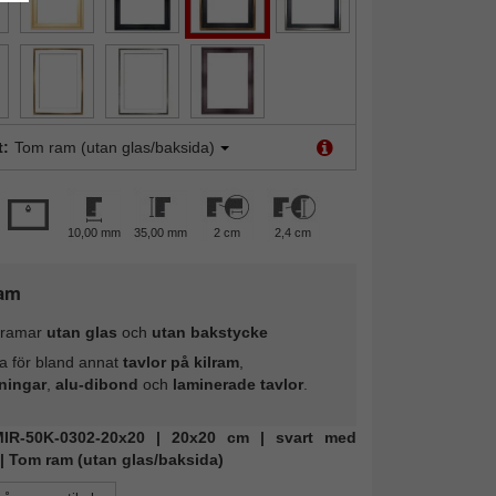
t:
Tom ram (utan glas/baksida)
10,00 mm
35,00 mm
2 cm
2,4 cm
am
ramar
utan glas
och
utan bakstycke
a för bland annat
tavlor på kilram
,
ningar
,
alu-dibond
och
laminerade tavlor
.
 MIR-50K-0302-20x20 | 20x20 cm | svart med
| Tom ram (utan glas/baksida)