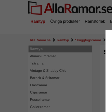
Ramtyp
Övriga produkter
Ramstorlek
AllaRamar.se
Ramtyp
Skuggfogsramar
Sk
Ramtyp
Sk
Aluminiumramar
Träramar
Vintage & Shabby Chic
Barock & Stilramar
Plastramar
Clipsramar
Pusselramar
Galleriramar
Tillba