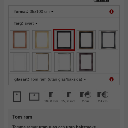
format:
35x100 cm
färg:
svart
glasart:
Tom ram (utan glas/baksida)
10,00 mm
35,00 mm
2 cm
2,4 cm
Tom ram
Tomma ramar
utan glas
och
utan bakstycke