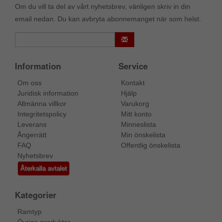
Om du vill ta del av vårt nyhetsbrev, vänligen skriv in din
email nedan. Du kan avbryta abonnemanget när som helst.
Information
Service
Om oss
Kontakt
Juridisk information
Hjälp
Allmänna villkor
Varukorg
Integritetspolicy
Mitt konto
Leverans
Minneslista
Ångerrätt
Min önskelista
FAQ
Offentlig önskelista
Nyhetsbrev
Återkalla avtalet
Kategorier
Ramtyp