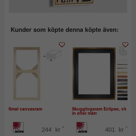
Kunder som köpte denna köpte även:
Smal canvasram
Skuggfogsram Eclipse, vit
in efter mått
*
*
244 kr
401 kr