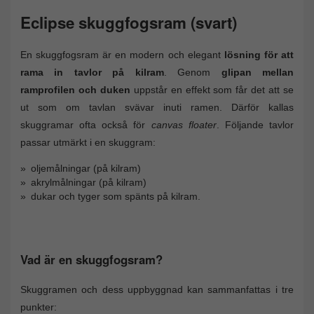
Eclipse skuggfogsram (svart)
En skuggfogsram är en modern och elegant
lösning för att
rama in tavlor på kilram
. Genom
glipan mellan
ramprofilen och duken
uppstår en effekt som får det att se
ut som om tavlan svävar inuti ramen. Därför kallas
skuggramar ofta också för
canvas floater
. Följande tavlor
passar utmärkt i en skuggram:
oljemålningar (på kilram)
akrylmålningar (på kilram)
dukar och tyger som spänts på kilram.
Vad är en skuggfogsram?
Skuggramen och dess uppbyggnad kan sammanfattas i tre
punkter: