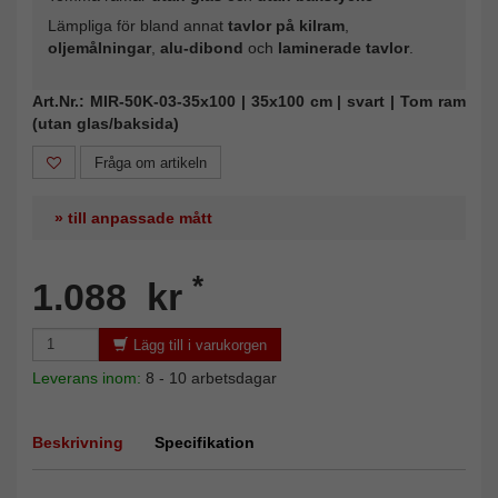
Lämpliga för bland annat
tavlor på kilram
,
oljemålningar
,
alu-dibond
och
laminerade tavlor
.
Art.Nr.: MIR-50K-03-35x100 | 35x100 cm | svart | Tom ram
(utan glas/baksida)
Fråga om artikeln
» till anpassade mått
*
1.088 kr
Lägg till i varukorgen
Leverans inom:
8 - 10 arbetsdagar
Beskrivning
Specifikation