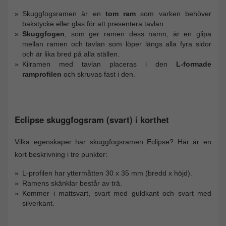
Skuggfogsramen är en
tom ram
som varken behöver
bakstycke eller glas för att presentera tavlan.
Skuggfogen
, som ger ramen dess namn, är en glipa
mellan ramen och tavlan som löper längs alla fyra sidor
och är lika bred på alla ställen.
Kilramen med tavlan placeras i den
L-formade
ramprofilen
och skruvas fast i den.
Eclipse skuggfogsram (svart) i korthet
Vilka egenskaper har skuggfogsramen Eclipse? Här är en
kort beskrivning i tre punkter:
L-profilen har yttermåtten 30 x 35 mm (bredd x höjd).
Ramens skänklar består av trä.
Kommer i mattsvart, svart med guldkant och svart med
silverkant.