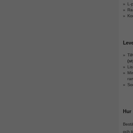
L-p
Ra
Kom
Lev
Ti
(s
Li
Mi
ra
So
Hur 
Best
och t