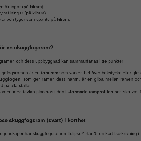
emålningar (på kilram)
ylmålningar (på kilram)
kar och tyger som spänts på kilram.
 är en skuggfogsram?
gramen och dess uppbyggnad kan sammanfattas i tre punkter:
uggfogsramen är en
tom ram
som varken behöver bakstycke eller glas f
uggfogen
, som ger ramen dess namn, är en glipa mellan ramen och t
d på alla ställen.
lramen med tavlan placeras i den
L-formade ramprofilen
och skruvas f
pse skuggfogsram (svart) i korthet
 egenskaper har skuggfogsramen Eclipse? Här är en kort beskrivning i t