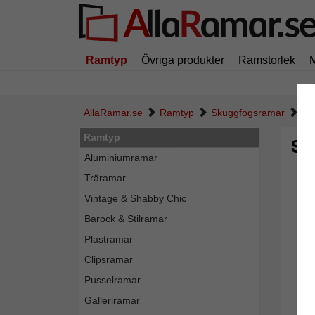
Ramtyp
Övriga produkter
Ramstorlek
AllaRamar.se
Ramtyp
Skuggfogsramar
Sk
Ramtyp
Sk
Aluminiumramar
Träramar
Vintage & Shabby Chic
Barock & Stilramar
Plastramar
Clipsramar
Pusselramar
Galleriramar
Tillba