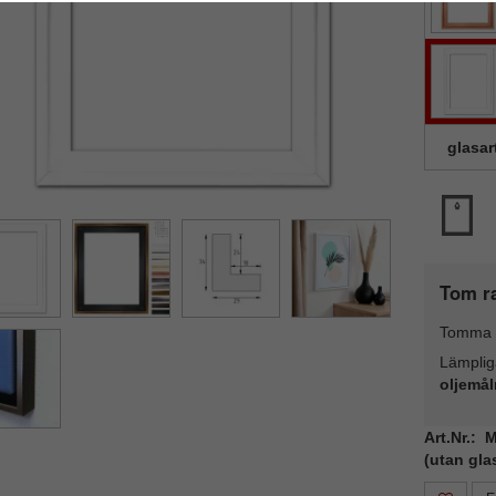
glasar
Tom r
Tomma 
Lämplig
oljemål
Art.Nr.:
(utan gla