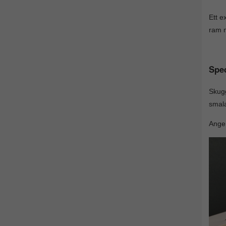
Ett e
ram m
Spec
Skugg
smala
Ange