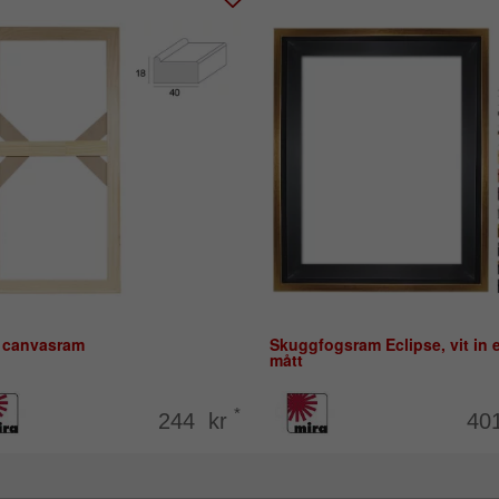
 canvasram
Skuggfogsram Eclipse, vit in e
mått
*
244 kr
40