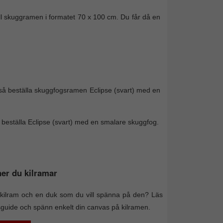
äll skuggramen i formatet 70 x 100 cm. Du får då en
å beställa skuggfogsramen Eclipse (svart) med en
ll beställa Eclipse (svart) med en smalare skuggfog.
er du kilramar
kilram och en duk som du vill spänna på den? Läs
sguide och spänn enkelt din canvas på kilramen.