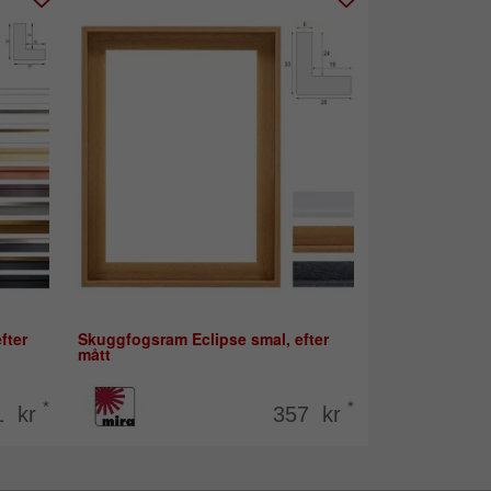
fter
Skuggfogsram Eclipse smal, efter
mått
*
*
1 kr
357 kr