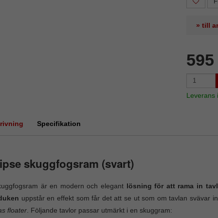
F
» till
595
Leverans
rivning
Specifikation
ipse skuggfogsram (svart)
kuggfogsram är en modern och elegant
lösning för att rama in tav
duken
uppstår en effekt som får det att se ut som om tavlan svävar in
s floater
. Följande tavlor passar utmärkt i en skuggram: