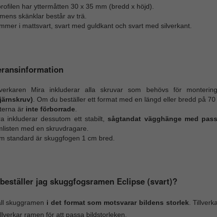
rofilen har yttermåtten 30 x 35 mm (bredd x höjd).
mens skänklar består av trä.
mer i mattsvart, svart med guldkant och svart med silverkant.
eransinformation
llverkaren Mira inkluderar alla skruvar som behövs för monterin
tjärnskruv)
. Om du beställer ett format med en längd eller bredd på 70 
sterna är
inte förborrade
.
ra inkluderar dessutom ett stabilt,
sågtandat vägghänge med pass
mlisten med en skruvdragare.
m standard är skuggfogen 1 cm bred.
beställer jag skuggfogsramen Eclipse (svart)?
äll skuggramen
i det format som motsvarar bildens storlek
. Tillver
illverkar ramen för att passa bildstorleken.