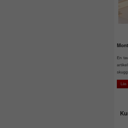
Mont
En tav
artik
skuggf
Läs
Ku