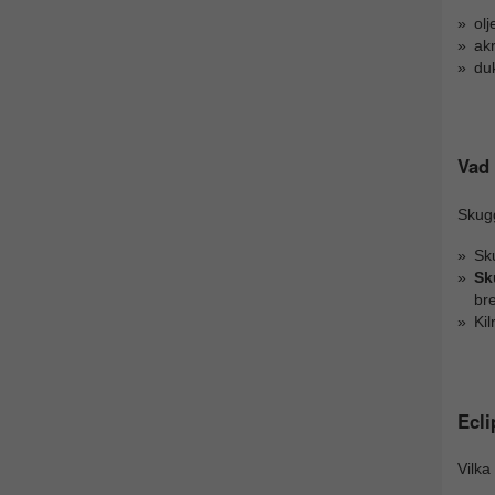
olj
akr
du
Vad
Skug
Sk
Sk
bre
Ki
Ecli
Vilka