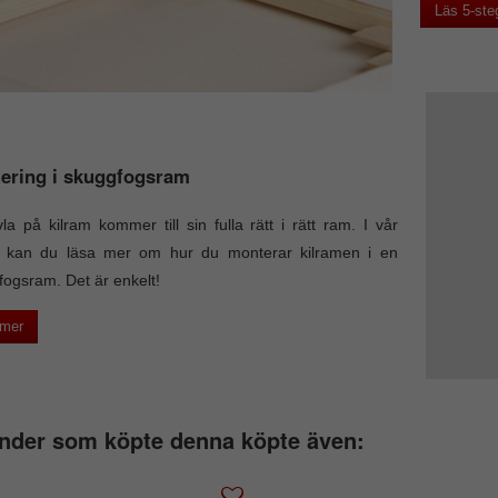
Läs 5-ste
ering i skuggfogsram
la på kilram kommer till sin fulla rätt i rätt ram. I vår
el kan du läsa mer om hur du monterar kilramen i en
ogsram. Det är enkelt!
 mer
nder som köpte denna köpte även: