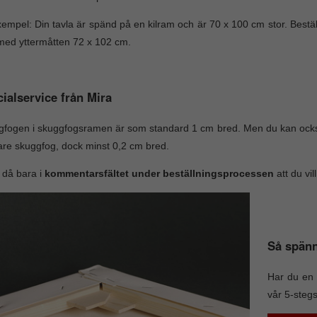
xempel: Din tavla är spänd på en kilram och är 70 x 100 cm stor. Best
ed yttermåtten 72 x 102 cm.
ialservice från Mira
fogen i skuggfogsramen är som standard 1 cm bred. Men du kan ocks
re skuggfog, dock minst 0,2 cm bred.
 då bara i
kommentarsfältet under beställningsprocessen
att du vi
Så spänn
Har du en 
vår 5-steg