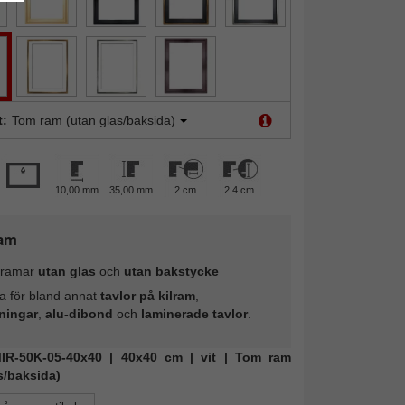
t:
Tom ram (utan glas/baksida)
10,00 mm
35,00 mm
2 cm
2,4 cm
am
ramar
utan glas
och
utan bakstycke
a för bland annat
tavlor på kilram
,
ningar
,
alu-dibond
och
laminerade tavlor
.
 MIR-50K-05-40x40 | 40x40 cm | vit | Tom ram
s/baksida)