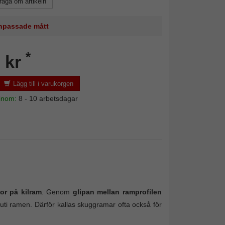
råga om artikeln
 anpassade mått
*
 kr
Lägg till i varukorgen
 inom:
8 - 10 arbetsdagar
lor på kilram
. Genom
glipan mellan ramprofilen
uti ramen. Därför kallas skuggramar ofta också för