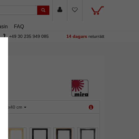
sin
FAQ
+49 30 235 949 085
14 dagars
returrätt
:
40x40 cm
it