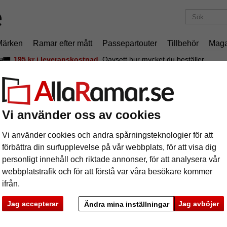
Märken
Ramar efter mått
Passepartouter
Tillbehör
Maga
195 kr
i leveranskostnad.
Oavsett hur mycket du beställer.
uggfogsram Eclipse, vit
uggfogsram Eclipse, vit
Vi använder oss av cookies
Vi använder cookies och andra spårningsteknologier för att
förbättra din surfupplevelse på vår webbplats, för att visa dig
personligt innehåll och riktade annonser, för att analysera vår
webbplatstrafik och för att förstå var våra besökare kommer
format
ifrån.
färg:
v
Jag accepterar
Jag avböjer
Ändra mina inställningar
ka
Nästa