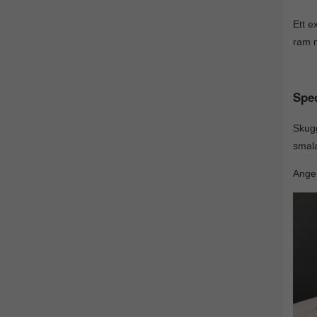
Ett e
ram m
Spec
Skugg
smala
Ange