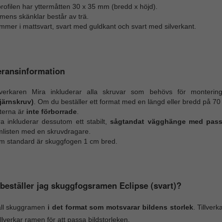
rofilen har yttermåtten 30 x 35 mm (bredd x höjd).
mens skänklar består av trä.
mer i mattsvart, svart med guldkant och svart med silverkant.
eransinformation
llverkaren Mira inkluderar alla skruvar som behövs för monterin
tjärnskruv)
. Om du beställer ett format med en längd eller bredd på 70 
sterna är
inte förborrade
.
ra inkluderar dessutom ett stabilt,
sågtandat vägghänge med pass
mlisten med en skruvdragare.
m standard är skuggfogen 1 cm bred.
beställer jag skuggfogsramen Eclipse (svart)?
äll skuggramen
i det format som motsvarar bildens storlek
. Tillver
illverkar ramen för att passa bildstorleken.