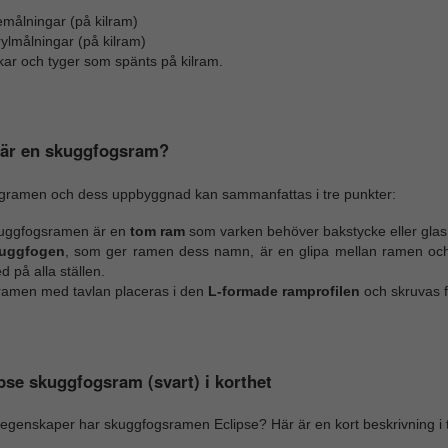
emålningar (på kilram)
ylmålningar (på kilram)
kar och tyger som spänts på kilram.
 är en skuggfogsram?
gramen och dess uppbyggnad kan sammanfattas i tre punkter:
uggfogsramen är en
tom ram
som varken behöver bakstycke eller glas f
uggfogen
, som ger ramen dess namn, är en glipa mellan ramen och t
d på alla ställen.
lramen med tavlan placeras i den
L-formade ramprofilen
och skruvas f
pse skuggfogsram (svart) i korthet
 egenskaper har skuggfogsramen Eclipse? Här är en kort beskrivning i t