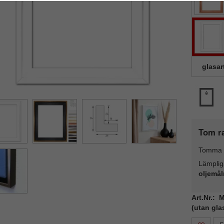
glasar
Tom r
Tomma 
Lämplig
oljemål
Art.Nr.:
(utan gla