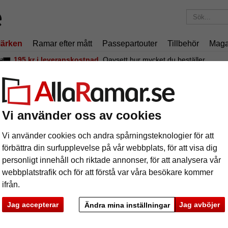
ärken
Ramar efter mått
Passepartouter
Tillbehör
Maga
195 kr
i leveranskostnad.
Oavsett hur mycket du beställer.
clipse, vit
uggfogsram Eclipse, vit
Vi använder oss av cookies
Vi använder cookies och andra spårningsteknologier för att
förbättra din surfupplevelse på vår webbplats, för att visa dig
personligt innehåll och riktade annonser, för att analysera vår
webbplatstrafik och för att förstå var våra besökare kommer
format
ifrån.
färg:
v
Jag accepterar
Jag avböjer
Ändra mina inställningar
ka
Nästa