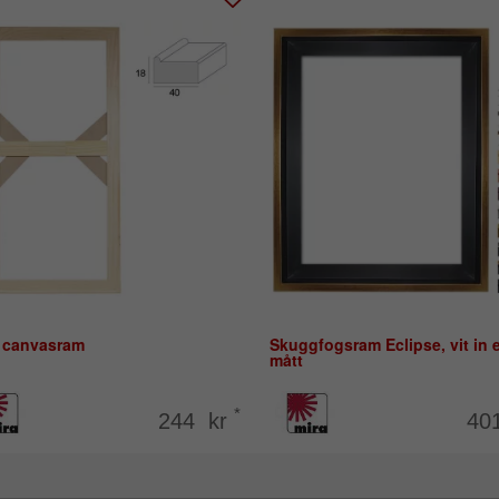
 canvasram
Skuggfogsram Eclipse, vit in e
mått
*
244 kr
40