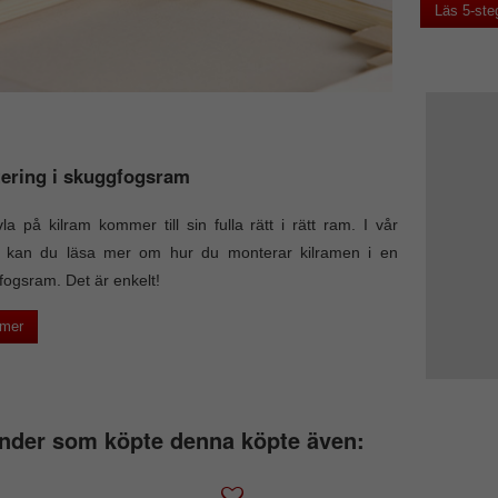
Läs 5-ste
ering i skuggfogsram
la på kilram kommer till sin fulla rätt i rätt ram. I vår
el kan du läsa mer om hur du monterar kilramen i en
ogsram. Det är enkelt!
 mer
nder som köpte denna köpte även: