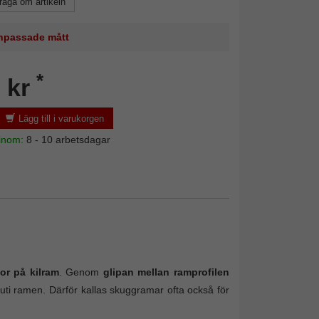
råga om artikeln
 anpassade mått
*
 kr
Lägg till i varukorgen
 inom:
8 - 10 arbetsdagar
lor på kilram
. Genom
glipan mellan ramprofilen
uti ramen. Därför kallas skuggramar ofta också för