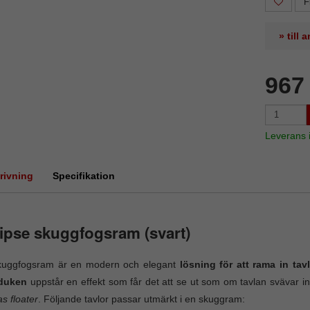
F
» till
967
Leverans
rivning
Specifikation
ipse skuggfogsram (svart)
kuggfogsram är en modern och elegant
lösning för att rama in tav
duken
uppstår en effekt som får det att se ut som om tavlan svävar in
s floater
. Följande tavlor passar utmärkt i en skuggram: