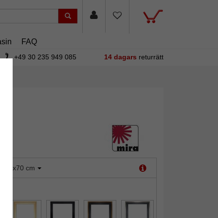
sin
FAQ
+49 30 235 949 085
14 dagars
returrätt
:
50x70 cm
it