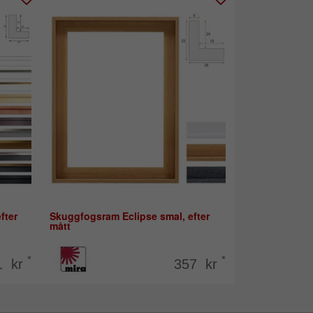
fter
Skuggfogsram Eclipse smal, efter
mått
*
*
1 kr
357 kr