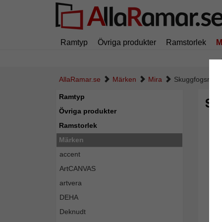
Ramtyp
Övriga produkter
Ramstorlek
M
AllaRamar.se
Märken
Mira
Skuggfogsram E
Ramtyp
Sk
Övriga produkter
Ramstorlek
Märken
accent
ArtCANVAS
artvera
DEHA
Deknudt
Tillba