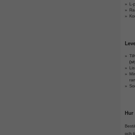
L-p
Ra
Kom
Lev
Ti
(s
Li
Mi
ra
So
Hur 
Best
och t