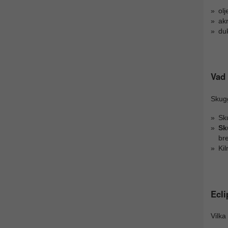
olj
akr
du
Vad
Skug
Sk
Sk
bre
Ki
Ecli
Vilka