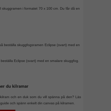
äll skuggramen i formatet 70 x 100 cm. Du får då en
å beställa skuggfogsramen Eclipse (svart) med en
ll beställa Eclipse (svart) med en smalare skuggfog.
er du kilramar
kilram och en duk som du vill spänna på den? Läs
sguide och spänn enkelt din canvas på kilramen.