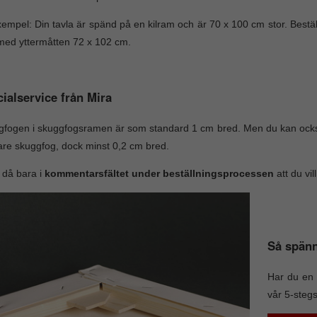
xempel: Din tavla är spänd på en kilram och är 70 x 100 cm stor. Best
ed yttermåtten 72 x 102 cm.
ialservice från Mira
fogen i skuggfogsramen är som standard 1 cm bred. Men du kan ocks
re skuggfog, dock minst 0,2 cm bred.
 då bara i
kommentarsfältet under beställningsprocessen
att du vi
Så spänn
Har du en 
vår 5-steg