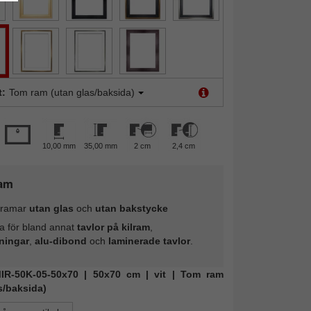
t:
Tom ram (utan glas/baksida)
10,00 mm
35,00 mm
2 cm
2,4 cm
am
ramar
utan glas
och
utan bakstycke
a för bland annat
tavlor på kilram
,
ningar
,
alu-dibond
och
laminerade tavlor
.
 MIR-50K-05-50x70 | 50x70 cm | vit | Tom ram
s/baksida)