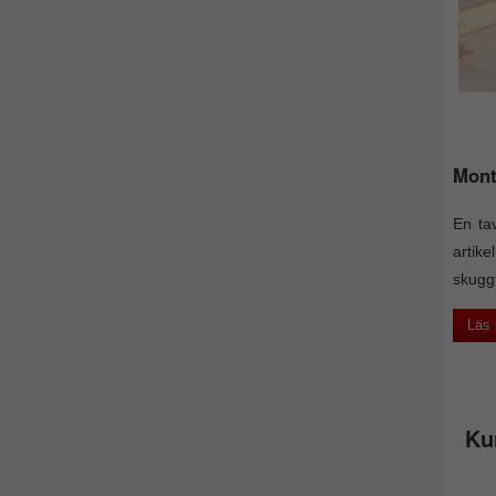
Mont
En tav
artik
skuggf
Läs
Ku