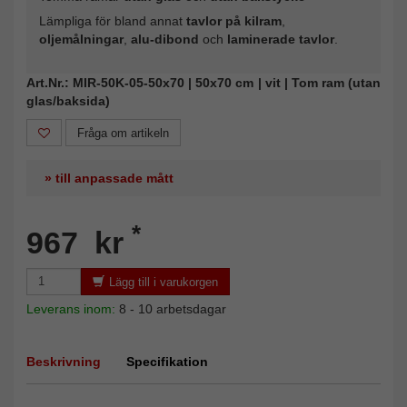
Lämpliga för bland annat
tavlor på kilram
,
oljemålningar
,
alu-dibond
och
laminerade tavlor
.
Art.Nr.: MIR-50K-05-50x70 | 50x70 cm | vit | Tom ram (utan
glas/baksida)
Fråga om artikeln
» till anpassade mått
*
967 kr
Lägg till i varukorgen
Leverans inom:
8 - 10 arbetsdagar
Beskrivning
Specifikation