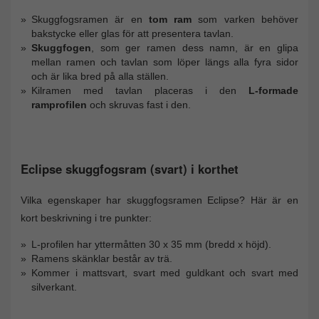
Skuggfogsramen är en
tom ram
som varken behöver
bakstycke eller glas för att presentera tavlan.
Skuggfogen
, som ger ramen dess namn, är en glipa
mellan ramen och tavlan som löper längs alla fyra sidor
och är lika bred på alla ställen.
Kilramen med tavlan placeras i den
L-formade
ramprofilen
och skruvas fast i den.
Eclipse skuggfogsram (svart) i korthet
Vilka egenskaper har skuggfogsramen Eclipse? Här är en
kort beskrivning i tre punkter:
L-profilen har yttermåtten 30 x 35 mm (bredd x höjd).
Ramens skänklar består av trä.
Kommer i mattsvart, svart med guldkant och svart med
silverkant.