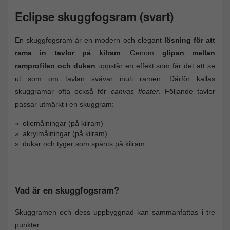
Eclipse skuggfogsram (svart)
En skuggfogsram är en modern och elegant
lösning för att
rama in tavlor på kilram
. Genom
glipan mellan
ramprofilen och duken
uppstår en effekt som får det att se
ut som om tavlan svävar inuti ramen. Därför kallas
skuggramar ofta också för
canvas floater
. Följande tavlor
passar utmärkt i en skuggram:
oljemålningar (på kilram)
akrylmålningar (på kilram)
dukar och tyger som spänts på kilram.
Vad är en skuggfogsram?
Skuggramen och dess uppbyggnad kan sammanfattas i tre
punkter: