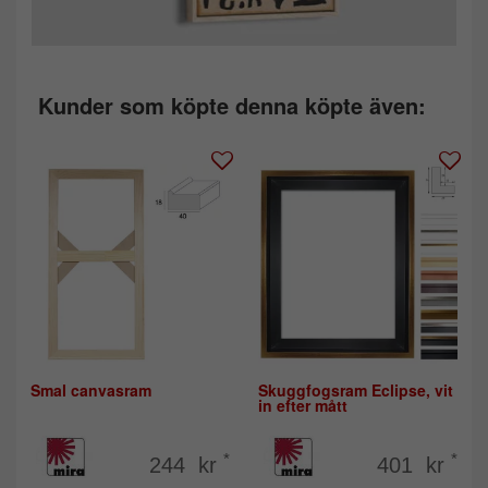
Kunder som köpte denna köpte även:
Smal canvasram
Skuggfogsram Eclipse, vit
in efter mått
*
*
244 kr
401 kr