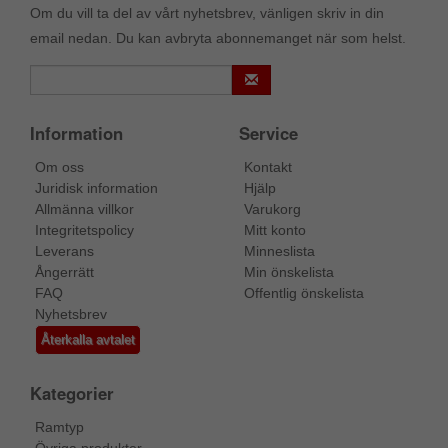
Om du vill ta del av vårt nyhetsbrev, vänligen skriv in din
email nedan. Du kan avbryta abonnemanget när som helst.
Information
Service
Om oss
Kontakt
Juridisk information
Hjälp
Allmänna villkor
Varukorg
Integritetspolicy
Mitt konto
Leverans
Minneslista
Ångerrätt
Min önskelista
FAQ
Offentlig önskelista
Nyhetsbrev
Återkalla avtalet
Kategorier
Ramtyp