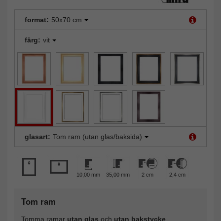
format:
50x70 cm
färg:
vit
glasart:
Tom ram (utan glas/baksida)
10,00 mm
35,00 mm
2 cm
2,4 cm
Tom ram
Tomma ramar
utan glas
och
utan bakstycke