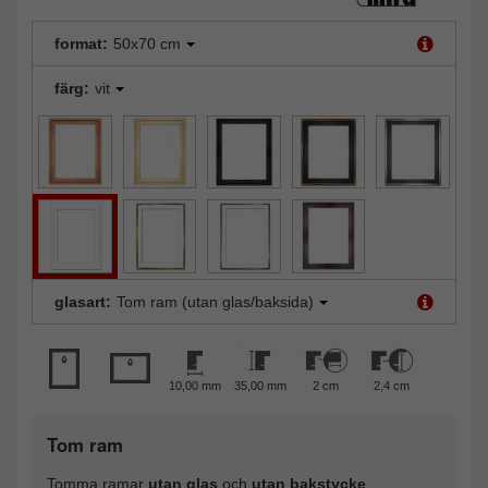
format:
50x70 cm
färg:
vit
glasart:
Tom ram (utan glas/baksida)
10,00 mm
35,00 mm
2 cm
2,4 cm
Tom ram
Tomma ramar
utan glas
och
utan bakstycke