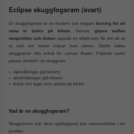
Eclipse skuggfogsram (svart)
En skuggfogsram är en modern och elegant
lösning för att
rama in tavlor på kilram
. Genom
glipan mellan
ramprofilen och duken
uppstår en effekt som får det att se
ut som om tavlan svävar inuti ramen. Därför kallas
skuggramar ofta också för
canvas floater
. Följande tavlor
passar utmärkt i en skuggram:
oljemålningar (på kilram)
akrylmålningar (på kilram)
dukar och tyger som spänts på kilram.
Vad är en skuggfogsram?
Skuggramen och dess uppbyggnad kan sammanfattas i tre
punkter: