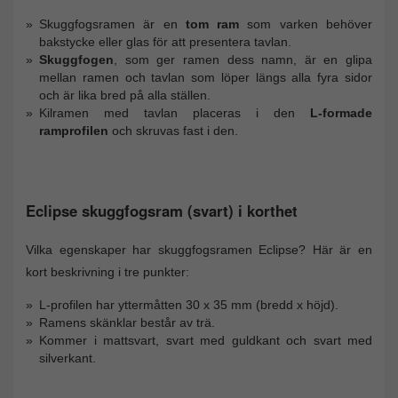
Skuggfogsramen är en
tom ram
som varken behöver
bakstycke eller glas för att presentera tavlan.
Skuggfogen
, som ger ramen dess namn, är en glipa
mellan ramen och tavlan som löper längs alla fyra sidor
och är lika bred på alla ställen.
Kilramen med tavlan placeras i den
L-formade
ramprofilen
och skruvas fast i den.
Eclipse skuggfogsram (svart) i korthet
Vilka egenskaper har skuggfogsramen Eclipse? Här är en
kort beskrivning i tre punkter:
L-profilen har yttermåtten 30 x 35 mm (bredd x höjd).
Ramens skänklar består av trä.
Kommer i mattsvart, svart med guldkant och svart med
silverkant.