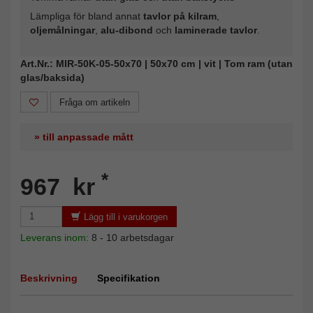
Lämpliga för bland annat
tavlor på kilram
,
oljemålningar
,
alu-dibond
och
laminerade tavlor
.
Art.Nr.: MIR-50K-05-50x70 | 50x70 cm | vit | Tom ram (utan
glas/baksida)
Fråga om artikeln
» till anpassade mått
*
967 kr
Lägg till i varukorgen
Leverans inom:
8 - 10 arbetsdagar
Beskrivning
Specifikation