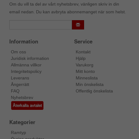
Om du vill ta del av vårt nyhetsbrev, vänligen skriv in din
email nedan. Du kan avbryta abonnemanget när som helst.
Information
Service
Om oss
Kontakt
Juridisk information
Hjälp
Allmänna villkor
Varukorg
Integritetspolicy
Mitt konto
Leverans
Minneslista
Ångerrätt
Min önskelista
FAQ
Offentlig önskelista
Nyhetsbrev
Återkalla avtalet
Kategorier
Ramtyp