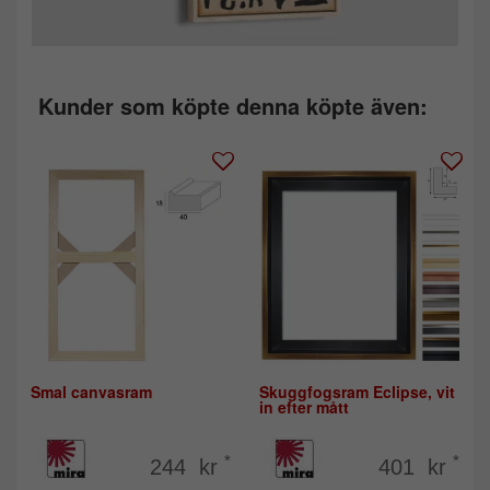
Kunder som köpte denna köpte även:
Smal canvasram
Skuggfogsram Eclipse, vit
in efter mått
*
*
244 kr
401 kr