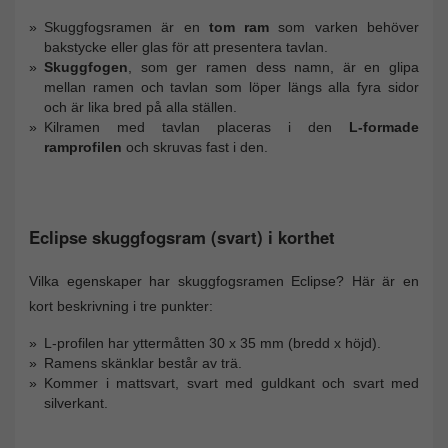
Skuggfogsramen är en
tom ram
som varken behöver
bakstycke eller glas för att presentera tavlan.
Skuggfogen
, som ger ramen dess namn, är en glipa
mellan ramen och tavlan som löper längs alla fyra sidor
och är lika bred på alla ställen.
Kilramen med tavlan placeras i den
L-formade
ramprofilen
och skruvas fast i den.
Eclipse skuggfogsram (svart) i korthet
Vilka egenskaper har skuggfogsramen Eclipse? Här är en
kort beskrivning i tre punkter:
L-profilen har yttermåtten 30 x 35 mm (bredd x höjd).
Ramens skänklar består av trä.
Kommer i mattsvart, svart med guldkant och svart med
silverkant.