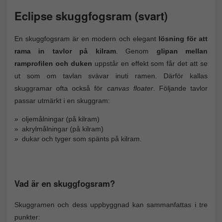
Eclipse skuggfogsram (svart)
En skuggfogsram är en modern och elegant
lösning för att
rama in tavlor på kilram
. Genom
glipan mellan
ramprofilen och duken
uppstår en effekt som får det att se
ut som om tavlan svävar inuti ramen. Därför kallas
skuggramar ofta också för
canvas floater
. Följande tavlor
passar utmärkt i en skuggram:
oljemålningar (på kilram)
akrylmålningar (på kilram)
dukar och tyger som spänts på kilram.
Vad är en skuggfogsram?
Skuggramen och dess uppbyggnad kan sammanfattas i tre
punkter: