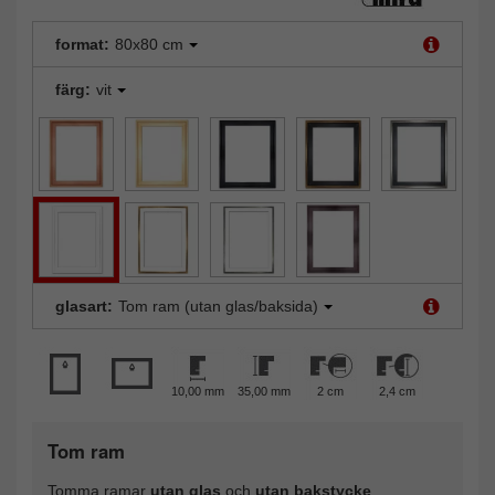
format:
80x80 cm
färg:
vit
glasart:
Tom ram (utan glas/baksida)
10,00 mm
35,00 mm
2 cm
2,4 cm
Tom ram
Tomma ramar
utan glas
och
utan bakstycke