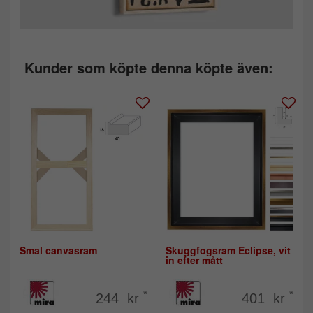
Kunder som köpte denna köpte även:
Smal canvasram
Skuggfogsram Eclipse, vit
in efter mått
*
*
244 kr
401 kr