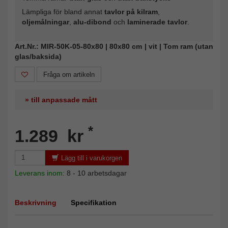
Lämpliga för bland annat
tavlor på kilram
,
oljemålningar
,
alu-dibond
och
laminerade tavlor
.
Art.Nr.: MIR-50K-05-80x80 | 80x80 cm | vit | Tom ram (utan
glas/baksida)
Fråga om artikeln
» till anpassade mått
*
1.289 kr
Lägg till i varukorgen
Leverans inom:
8 - 10 arbetsdagar
Beskrivning
Specifikation