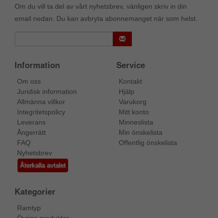
Om du vill ta del av vårt nyhetsbrev, vänligen skriv in din
email nedan. Du kan avbryta abonnemanget när som helst.
Information
Service
Om oss
Kontakt
Juridisk information
Hjälp
Allmänna villkor
Varukorg
Integritetspolicy
Mitt konto
Leverans
Minneslista
Ångerrätt
Min önskelista
FAQ
Offentlig önskelista
Nyhetsbrev
Återkalla avtalet
Kategorier
Ramtyp