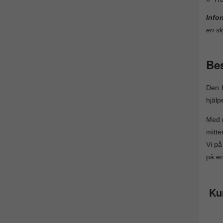
Info
en sk
Bes
Den 
hjälp
Med r
mitte
Vi på
på en
Ku