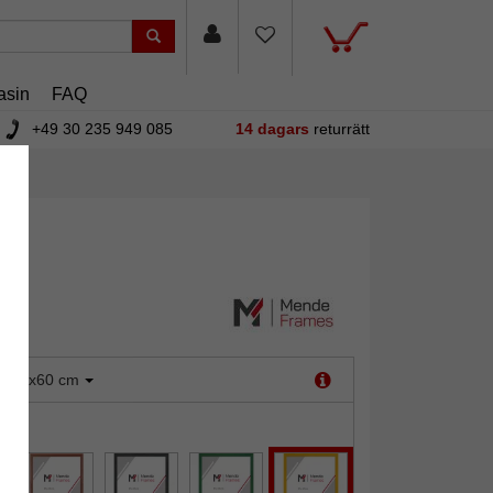
asin
FAQ
+49 30 235 949 085
14 dagars
returrätt
:
40x60 cm
ul