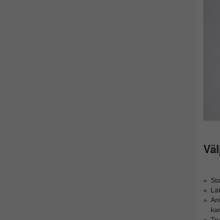
Väl
Sta
Lät
Ant
ka
Tru