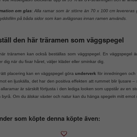
rmation om glas
: Alla ramar som är större än 70 x 100 cm levereras g
yddsfilm på båda sidor som kan avlägsnas innan ramen används.
täll den här träramen som väggspegel
här träramen kan också beställas som väggspegel. En väggspegel ä
er dig när du fixar håret, väljer kläder eller sminkar dig.
ätt placering kan en väggspegel göra
underverk
för inredningen och 
mot en ljuskälla, det har den positiva effekten att rummet blir ljusare 
 allaramar är särskilt förtjusta i den lediga looken som uppstår av en s
 byrå. Om du älskar växter och natur kan du hänga spegeln mitt emot 
nder som köpte denna köpte även: