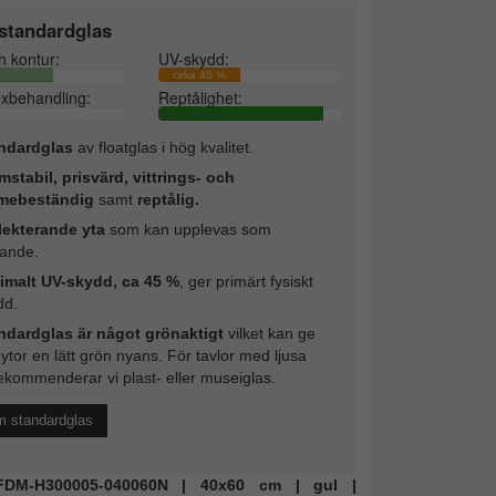
standardglas
h kontur:
UV-skydd:
cirka 45 %
exbehandling:
Reptålighet:
ndardglas
av floatglas i hög kvalitet.
mstabil, prisvärd, vittrings- och
mebeständig
samt
reptålig.
lekterande yta
som kan upplevas som
rande.
imalt UV-skydd, ca 45 %
, ger primärt fysiskt
dd.
ndardglas är något grönaktigt
vilket kan ge
 ytor en lätt grön nyans. För tavlor med ljusa
ekommenderar vi plast- eller museiglas.
m standardglas
: FDM-H300005-040060N | 40x60 cm | gul |