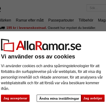
Märken
Ramar efter mått
Passepartouter
Tillbehör
Mag
195 kr
i leveranskostnad.
Oavsett hur mycket du beställer.
m Boti
äram Boti
Vi använder oss av cookies
Vi använder cookies och andra spårningsteknologier för att
förbättra din surfupplevelse på vår webbplats, för att visa dig
personligt innehåll och riktade annonser, för att analysera vår
format
webbplatstrafik och för att förstå var våra besökare kommer
ifrån.
färg:
g
Jag accepterar
Jag avböjer
Ändra mina inställningar
ka
Nästa