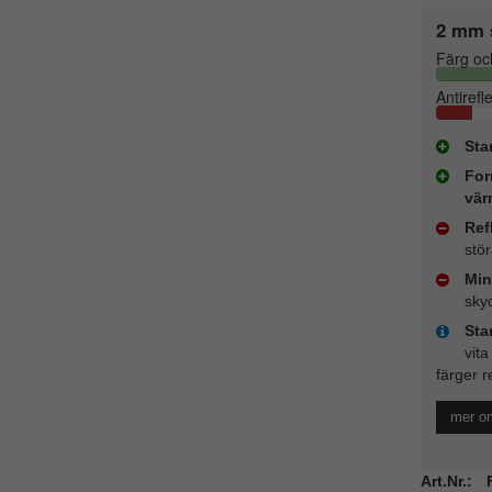
2 mm 
Färg oc
Antirefl
Sta
For
vär
Ref
stö
Min
sky
Sta
vita
färger r
mer o
Art.Nr.