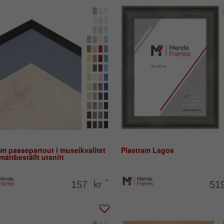
m passepartout i museikvalitet
Plastram Lagos
åttbeställt utsnitt
*
157 kr
51