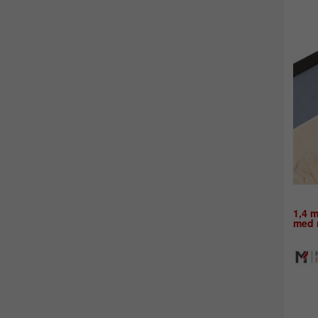
1,4 m
med m