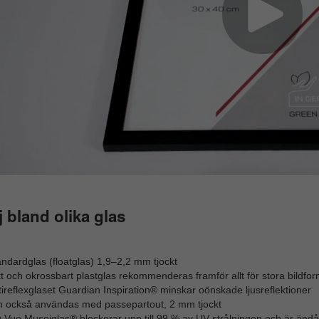
j bland olika glas
ndardglas (floatglas) 1,9–2,2 mm tjockt
t och okrossbart plastglas rekommenderas framför allt för stora bildfor
ireflexglaset Guardian Inspiration® minskar oönskade ljusreflektioner
n också användas med passepartout, 2 mm tjockt
 Vue Museiglas® blockerar upp till 99 % av UV-strålningen och är ändå 