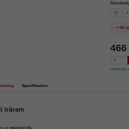
Standard
F
» till
466
Leverans
rivning
Specifikation
i träram
m av
massivt trä
.