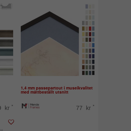
1,4 mm passepartout i museikvalitet
med måttbeställt utsnitt
*
*
9 kr
77 kr