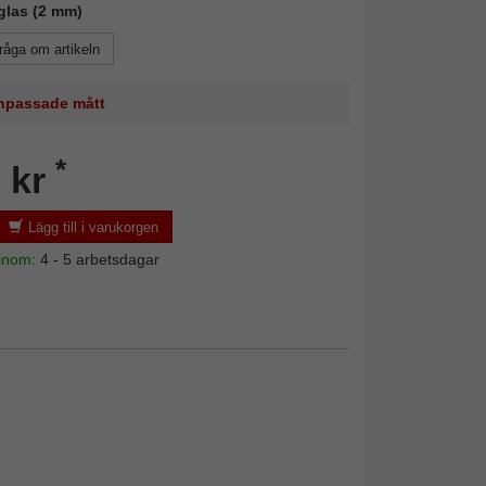
glas (2 mm)
råga om artikeln
 anpassade mått
*
 kr
Lägg till i varukorgen
 inom:
4 - 5 arbetsdagar