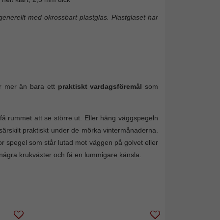
enerellt med okrossbart plastglas. Plastglaset har
r mer än bara ett
praktiskt vardagsföremål
som
få rummet att se större ut. Eller häng väggspegeln
– särskilt praktiskt under de mörka vintermånaderna.
tor spegel som står lutad mot väggen på golvet eller
några krukväxter och få en lummigare känsla.