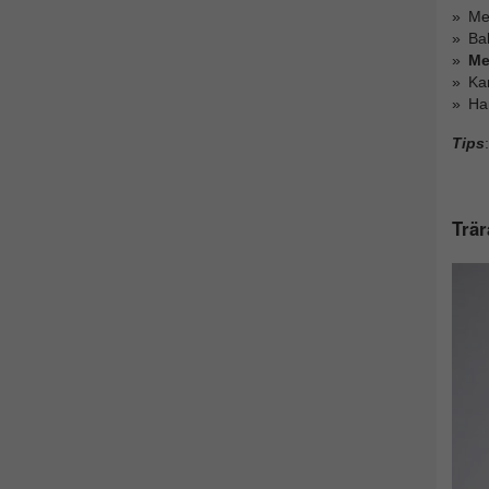
Me
Bak
Me
Ka
Ha
Tips
:
Trär