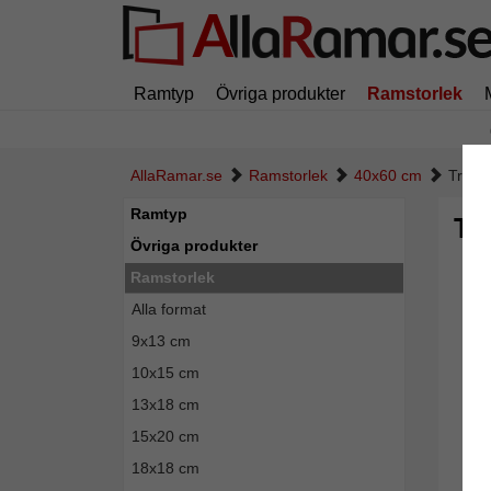
Ramtyp
Övriga produkter
Ramstorlek
AllaRamar.se
Ramstorlek
40x60 cm
Trära
Ramtyp
Tr
Övriga produkter
Ramstorlek
Alla format
9x13 cm
10x15 cm
13x18 cm
15x20 cm
18x18 cm
Tillba