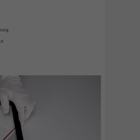
burg.
t.