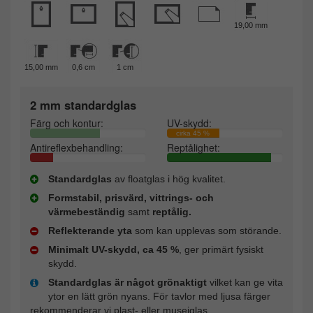
19,00 mm
15,00 mm
0,6 cm
1 cm
2 mm standardglas
Färg och kontur:
UV-skydd:
cirka 45 %
Antireflexbehandling:
Reptålighet:
Standardglas
av floatglas i hög kvalitet.
Formstabil, prisvärd, vittrings- och
värmebeständig
samt
reptålig.
Reflekterande yta
som kan upplevas som störande.
Minimalt UV-skydd, ca 45 %
, ger primärt fysiskt
skydd.
Standardglas är något grönaktigt
vilket kan ge vita
ytor en lätt grön nyans. För tavlor med ljusa färger
rekommenderar vi plast- eller museiglas.