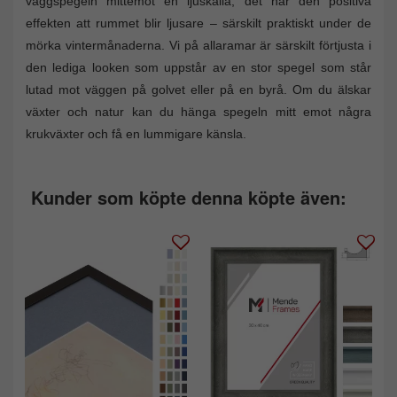
väggspegeln mittemot en ljuskälla, det har den positiva
effekten att rummet blir ljusare – särskilt praktiskt under de
mörka vintermånaderna. Vi på allaramar är särskilt förtjusta i
den lediga looken som uppstår av en stor spegel som står
lutad mot väggen på golvet eller på en byrå. Om du älskar
växter och natur kan du hänga spegeln mitt emot några
krukväxter och få en lummigare känsla.
Kunder som köpte denna köpte även: