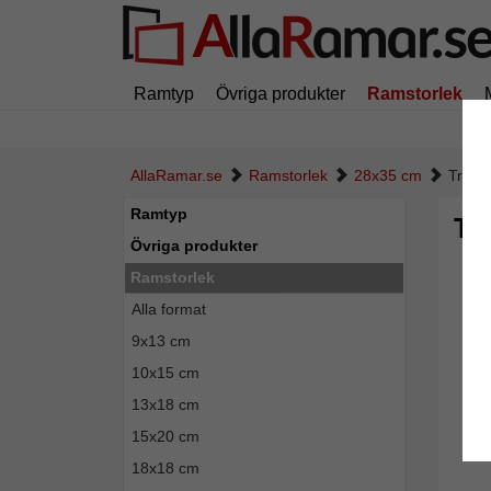
Ramtyp
Övriga produkter
Ramstorlek
AllaRamar.se
Ramstorlek
28x35 cm
Trär
Ramtyp
Tr
Övriga produkter
Ramstorlek
Alla format
9x13 cm
10x15 cm
13x18 cm
15x20 cm
18x18 cm
Tillba