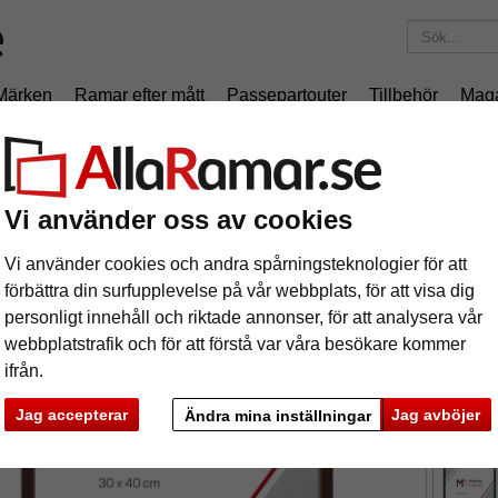
Märken
Ramar efter mått
Passepartouter
Tillbehör
Mag
195 kr
i leveranskostnad.
Oavsett hur mycket du beställer.
am Macmac
Vi använder oss av cookies
äram Macmac
Vi använder cookies och andra spårningsteknologier för att
förbättra din surfupplevelse på vår webbplats, för att visa dig
personligt innehåll och riktade annonser, för att analysera vår
webbplatstrafik och för att förstå var våra besökare kommer
ifrån.
format
Jag accepterar
Jag avböjer
Ändra mina inställningar
färg:
ka
Nästa