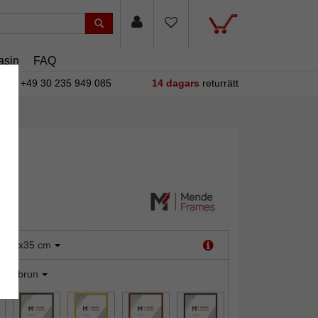
asin
FAQ
+49 30 235 949 085
14 dagars
returrätt
:
28x35 cm
mörkbrun