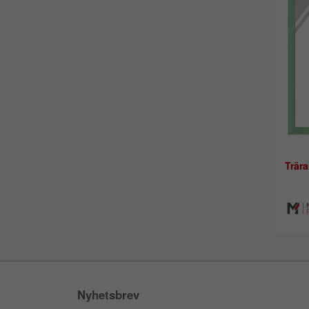
Trära
Nyhetsbrev