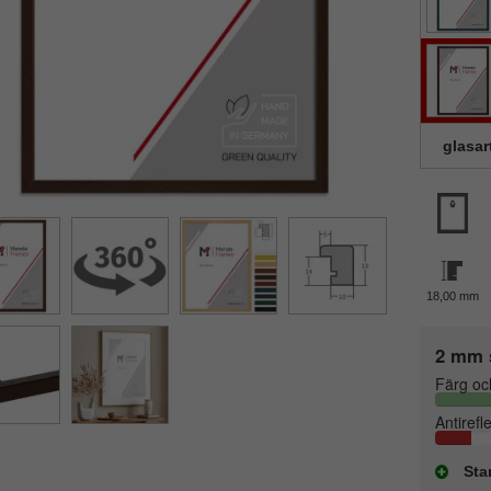
glasar
18,00 mm
2 mm 
Färg oc
Antirefl
Sta