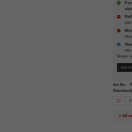
For
vär
Ref
stö
Min
sky
Sta
vita
färger r
mer o
Art.Nr.:
Standard
F
» till