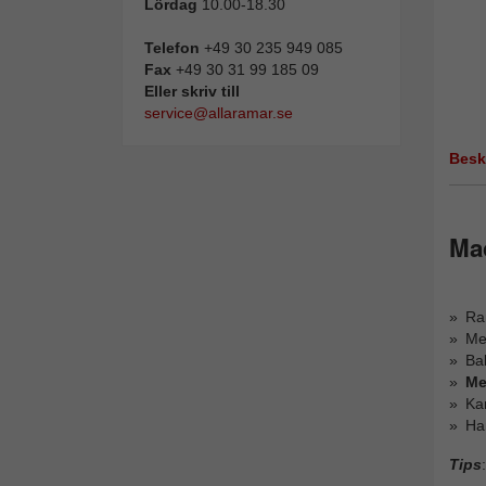
Lördag
10.00-18.30
Telefon
+49 30 235 949 085
Fax
+49 30 31 99 185 09
Eller skriv till
service@allaramar.se
Besk
Ma
Ra
Me
Bak
Me
Ka
Ha
Tips
: