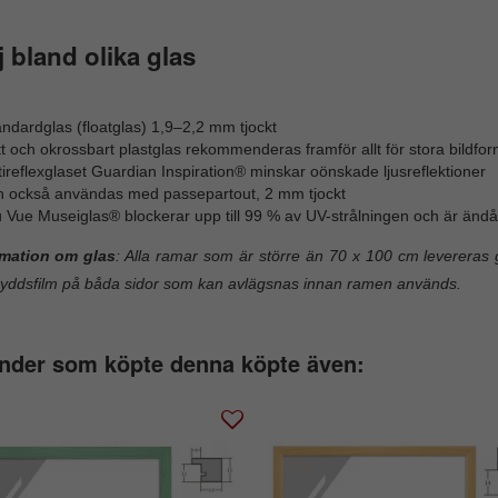
j bland olika glas
ndardglas (floatglas) 1,9–2,2 mm tjockt
t och okrossbart plastglas rekommenderas framför allt för stora bildfor
ireflexglaset Guardian Inspiration® minskar oönskade ljusreflektioner
n också användas med passepartout, 2 mm tjockt
 Vue Museiglas® blockerar upp till 99 % av UV-strålningen och är ändå 
rmation om glas
: Alla ramar som är större än 70 x 100 cm levereras g
yddsfilm på båda sidor som kan avlägsnas innan ramen används.
nder som köpte denna köpte även: