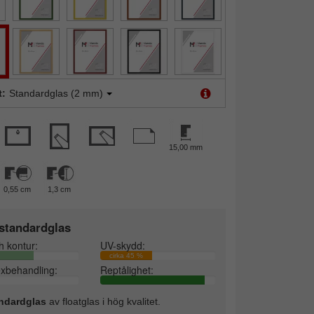
t:
Standardglas (2 mm)
15,00 mm
0,55 cm
1,3 cm
standardglas
h kontur:
UV-skydd:
cirka 45 %
exbehandling:
Reptålighet:
ndardglas
av floatglas i hög kvalitet.