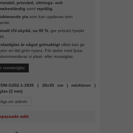
mstabil, prisvärd, vittrings- och
mebeständig
samt
reptålig.
lekterande yta
som kan upplevas som
rande.
imalt UV-skydd, ca 45 %
, ger primärt fysiskt
dd.
ndardglas är något grönaktigt
vilket kan ge
 ytor en lätt grön nyans. För tavlor med ljusa
ekommenderar vi plast- eller museiglas.
m standardglas
 FDM-G202-1-2835 | 28x35 cm | mörkbrun |
glas (2 mm)
råga om artikeln
 anpassade mått