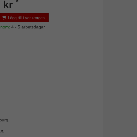
*
 kr
Lägg till i varukorgen
 inom:
4 - 5 arbetsdagar
burg.
t.