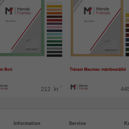
m Boti
Träram Macmac måttbeställd
*
212 kr
44
Information
Service
Ka