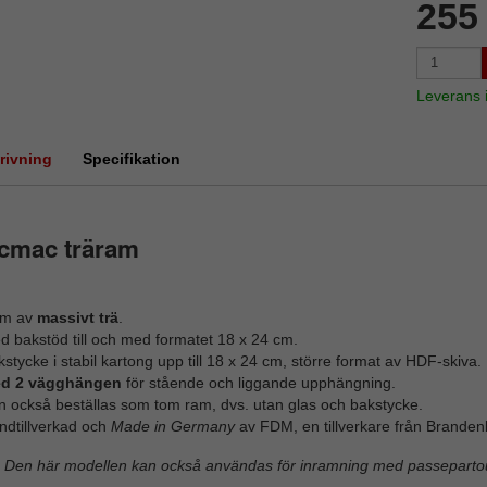
255
Leverans
rivning
Specifikation
cmac träram
m av
massivt trä
.
d bakstöd till och med formatet 18 x 24 cm.
stycke i stabil kartong upp till 18 x 24 cm, större format av HDF-skiva.
d 2 vägghängen
för stående och liggande upphängning.
n också beställas som tom ram, dvs. utan glas och bakstycke.
ndtillverkad och
Made in Germany
av FDM, en tillverkare från Branden
Den här modellen kan också användas för inramning med passepartou