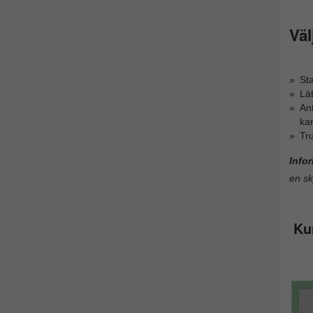
Väl
Sta
Lät
Ant
ka
Tru
Info
en sk
Ku