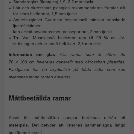
Standardglas (floatglas) 1,9–2,2 mm tjockt
Lätt och okrossbart plastglas rekommenderas framför allt
för stora bildformat, 1,5 mm tjockt
Antireflexglaset Guardian Inspiration® minskar oönskade
ljusreflektioner
kan också användas med passepartout, 2 mm tjockt
Tru Vue Museiglas® blockerar upp till 99 % av UV-
strålningen och är ändå helt klart, 2,5 mm dick
Information om glas
:
Alla ramar som är större än
70 x 100 cm levereras generellt med okrossbart plastglas.
Plastglaset har en skyddsfilm på båda sidor som kan
avlägsnas innan ramen används.
Måttbeställda ramar
Priset för måttbeställda speglar beräknas utifrån ett
meterpris
. Det betyder att listernas sammanlagda längd
bestämmer priset.