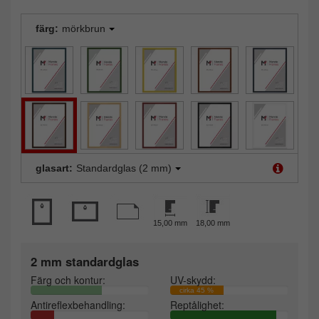
färg:
mörkbrun
glasart:
Standardglas (2 mm)
15,00 mm
18,00 mm
2 mm standardglas
Färg och kontur:
UV-skydd:
cirka 45 %
Antireflexbehandling:
Reptålighet: