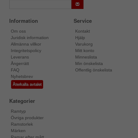
Information
Service
Om oss
Kontakt
Juridisk information
Hjälp
Allmänna villkor
Varukorg
Integritetspolicy
Mitt konto
Leverans
Minneslista
Ångerrätt
Min önskelista
FAQ
Offentlig önskelista
Nyhetsbrev
Återkalla avtalet
Kategorier
Ramtyp
Övriga produkter
Ramstorlek
Märken
Ramar efter mått