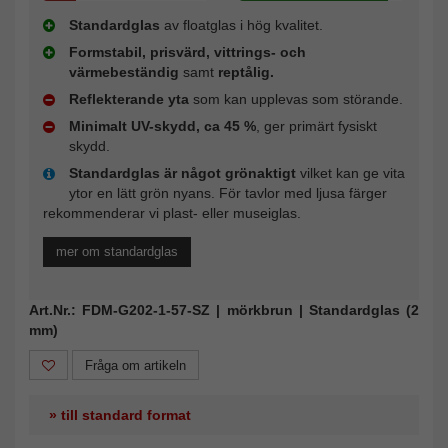
Standardglas
av floatglas i hög kvalitet.
Formstabil, prisvärd, vittrings- och
värmebeständig
samt
reptålig.
Reflekterande yta
som kan upplevas som störande.
Minimalt UV-skydd, ca 45 %
, ger primärt fysiskt
skydd.
Standardglas är något grönaktigt
vilket kan ge vita
ytor en lätt grön nyans. För tavlor med ljusa färger
rekommenderar vi plast- eller museiglas.
mer om standardglas
Art.Nr.: FDM-G202-1-57-SZ | mörkbrun | Standardglas (2
mm)
Fråga om artikeln
» till standard format