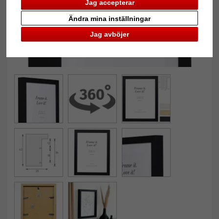
Jag accepterar
Ändra mina inställningar
Jag avböjer