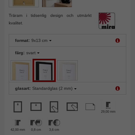
Träram i tidsenlig design och utmärkt
kvalitet.
format:
9x13 cm
färg:
svart
glasart:
Standardglas (2 mm)
29,00 mm
42,00 mm
0,8 cm
3,6 cm