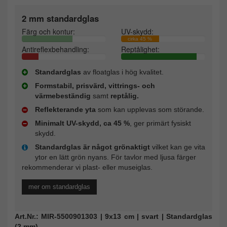
2 mm standardglas
Färg och kontur:
UV-skydd:
cirka 45 %
Antireflexbehandling:
Reptålighet:
Standardglas
av floatglas i hög kvalitet.
Formstabil, prisvärd, vittrings- och
värmebeständig
samt
reptålig.
Reflekterande yta
som kan upplevas som störande.
Minimalt UV-skydd, ca 45 %
, ger primärt fysiskt
skydd.
Standardglas är något grönaktigt
vilket kan ge vita
ytor en lätt grön nyans. För tavlor med ljusa färger
rekommenderar vi plast- eller museiglas.
mer om standardglas
Art.Nr.: MIR-5500901303 | 9x13 cm | svart | Standardglas
(2 mm)