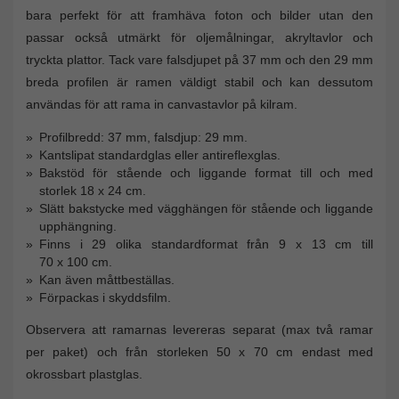
bara perfekt för att framhäva foton och bilder utan den
passar också utmärkt för oljemålningar, akryltavlor och
tryckta plattor. Tack vare falsdjupet på 37 mm och den 29 mm
breda profilen är ramen väldigt stabil och kan dessutom
användas för att rama in canvastavlor på kilram.
Profilbredd: 37 mm, falsdjup: 29 mm.
Kantslipat standardglas eller antireflexglas.
Bakstöd för stående och liggande format till och med
storlek 18 x 24 cm.
Slätt bakstycke med vägghängen för stående och liggande
upphängning.
Finns i 29 olika standardformat från 9 x 13 cm till
70 x 100 cm.
Kan även måttbeställas.
Förpackas i skyddsfilm.
Observera att ramarnas levereras separat (max två ramar
per paket) och från storleken 50 x 70 cm endast med
okrossbart plastglas.