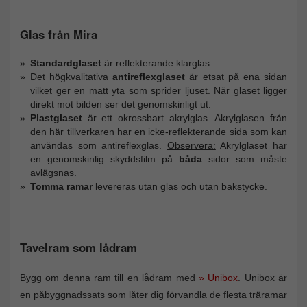
Glas från Mira
Standardglaset
är reflekterande klarglas.
Det högkvalitativa
antireflexglaset
är etsat på ena sidan
vilket ger en matt yta som sprider ljuset. När glaset ligger
direkt mot bilden ser det genomskinligt ut.
Plastglaset
är ett okrossbart akrylglas. Akrylglasen från
den här tillverkaren har en icke-reflekterande sida som kan
användas som antireflexglas.
Observera:
Akrylglaset har
en genomskinlig skyddsfilm på
båda
sidor som måste
avlägsnas.
Tomma ramar
levereras utan glas och utan bakstycke.
Tavelram som lådram
Bygg om denna ram till en lådram med
» Unibox
. Unibox är
en påbyggnadssats som låter dig förvandla de flesta träramar