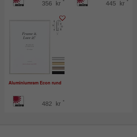
*
*
356 kr
445 kr
Aluminiumram Econ rund
*
482 kr