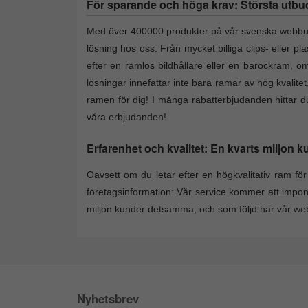
För sparande och höga krav: Största utbud a
Med över 400000 produkter på vår svenska webbutik 
lösning hos oss: Från mycket billiga clips- eller p
efter en ramlös bildhållare eller en barockram, om 
lösningar innefattar inte bara ramar av hög kvalite
ramen för dig! I många rabatterbjudanden hittar du 
våra erbjudanden!
Erfarenhet och kvalitet: En kvarts miljon k
Oavsett om du letar efter en högkvalitativ ram för 
företagsinformation: Vår service kommer att impo
miljon kunder detsamma, och som följd har vår webs
Nyhetsbrev