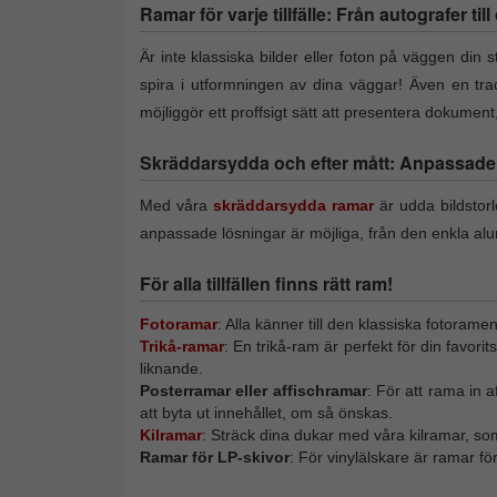
Ramar för varje tillfälle: Från autografer til
Är inte klassiska bilder eller foton på väggen din st
spira i utformningen av dina väggar! Även en trad
möjliggör ett proffsigt sätt att presentera dokumen
Skräddarsydda och efter mått: Anpassade f
Med våra
skräddarsydda ramar
är udda bildstor
anpassade lösningar är möjliga, från den enkla alu
För alla tillfällen finns rätt ram!
Fotoramar
: Alla känner till den klassiska fotorame
Trikå-ramar
: En trikå-ram är perfekt för din favori
liknande.
Posterramar eller affischramar
: För att rama in 
att byta ut innehållet, om så önskas.
Kilramar
: Sträck dina dukar med våra kilramar, so
Ramar för LP-skivor
: För vinylälskare är ramar f