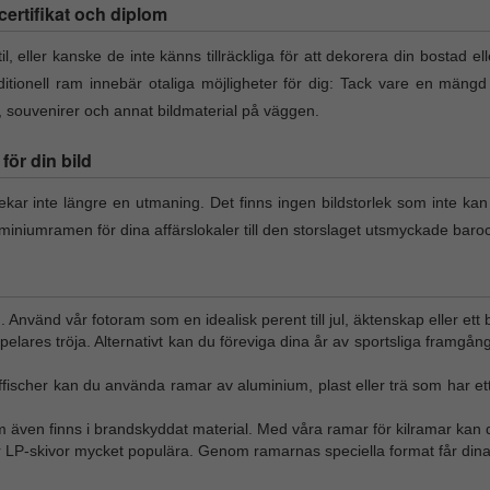
l certifikat och diplom
il, eller kanske de inte känns tillräckliga för att dekorera din bostad el
itionell ram innebär otaliga möjligheter för dig: Tack vare en mängd
t, souvenirer och annat bildmaterial på väggen.
ör din bild
lekar inte längre en utmaning. Det finns ingen bildstorlek som inte ka
miniumramen för dina affärslokaler till den storslaget utsmyckade baro
n. Använd vår fotoram som en idealisk perent till jul, äktenskap eller ett 
tspelares tröja. Alternativt kan du föreviga dina år av sportsliga framgån
affischer kan du använda ramar av aluminium, plast eller trä som har ett
m även finns i brandskyddat material. Med våra ramar för kilramar kan d
ör LP-skivor mycket populära. Genom ramarnas speciella format får dina 