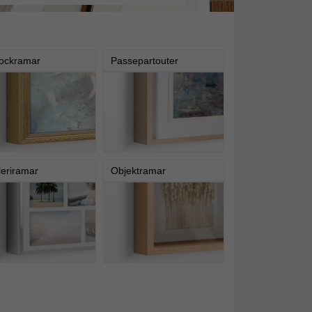
ockramar
Passepartouter
leriramar
Objektramar