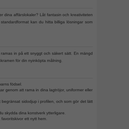
ler dina affärslokaler? Låt fantasin och kreativiteten
 standardformat kan du hitta billiga lösningar som
n ramas in på ett snyggt och säkert sätt. En mängd
ckramen för din nyinköpta målning.
barns födsel.
gar genom att rama in dina lagtröjor, uniformer eller
 begränsat sidodjup i profilen, och som gör det lätt
u skydda dina konstverk ytterligare.
favoritskivor ett nytt hem.