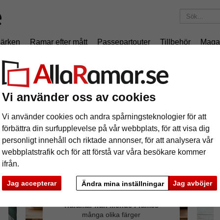
ärken
Ramar efter mått
Passepartouter
Tillbehör
Maga
195 kr
i leveranskostnad.
Oavsett hur mycket du beställer.
Vi använder oss av cookies
Vi använder cookies och andra spårningsteknologier för att
förbättra din surfupplevelse på vår webbplats, för att visa dig
personligt innehåll och riktade annonser, för att analysera vår
webbplatstrafik och för att förstå var våra besökare kommer
ifrån.
Jag accepterar
Jag avböjer
Ändra mina inställningar
Träramar från Mende Frames
många olika färger