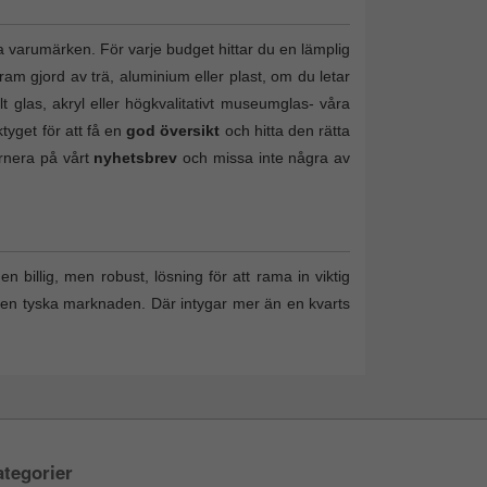
a varumärken. För varje budget hittar du en lämplig
ram gjord av trä, aluminium eller plast, om du letar
lt glas, akryl eller högkvalitativt museumglas- våra
tyget för att få en
god översikt
och hitta den rätta
ernera på vårt
nyhetsbrev
och missa inte några av
n billig, men robust, lösning för att rama in viktig
den tyska marknaden. Där intygar mer än en kvarts
tegorier