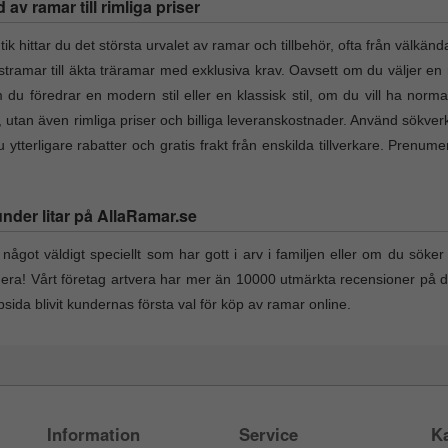
v ramar till rimliga priser
hittar du det största urvalet av ramar och tillbehör, ofta från välkänd
lastramar till äkta träramar med exklusiva krav. Oavsett om du väljer en 
du föredrar en modern stil eller en klassisk stil, om du vill ha norma
t, utan även rimliga priser och billiga leveranskostnader. Använd sökverk
ytterligare rabatter och gratis frakt från enskilda tillverkare. Prenum
under litar på AllaRamar.se
något väldigt speciellt som har gott i arv i familjen eller om du söker e
nera! Vårt företag artvera har mer än 10000 utmärkta recensioner på 
ida blivit kundernas första val för köp av ramar online.
Information
Service
Ka