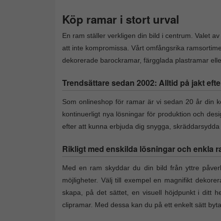
Köp ramar i stort urval
En ram ställer verkligen din bild i centrum. Valet a
att inte kompromissa. Vårt omfångsrika ramsortime
dekorerade barockramar, färgglada plastramar eller 
Trendsättare sedan 2002: Alltid på jakt efte
Som onlineshop för ramar är vi sedan 20 år din kon
kontinuerligt nya lösningar för produktion och des
efter att kunna erbjuda dig snygga, skräddarsydd
Rikligt med enskilda lösningar och enkla r
Med en ram skyddar du din bild från yttre påverk
möjligheter. Välj till exempel en magnifikt dekore
skapa, på det sättet, en visuell höjdpunkt i ditt h
clipramar. Med dessa kan du på ett enkelt sätt by