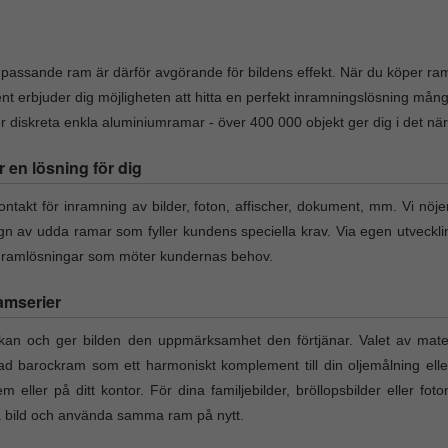
v passande ram är därför avgörande för bildens effekt. När du köper ram 
nt erbjuder dig möjligheten att hitta en perfekt inramningslösning må
diskreta enkla aluminiumramar - över 400 000 objekt ger dig i det närmas
r en lösning för dig
takt för inramning av bilder, foton, affischer, dokument, mm. Vi nöje
ign av udda ramar som fyller kundens speciella krav. Via egen utveckl
a ramlösningar som möter kundernas behov.
amserier
an och ger bilden den uppmärksamhet den förtjänar. Valet av materi
rad barockram som ett harmoniskt komplement till din oljemålning elle
em eller på ditt kontor. För dina familjebilder, bröllopsbilder eller fo
ta bild och använda samma ram på nytt.