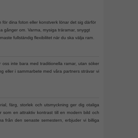
för dina foton eller konstverk lönar det sig därför
nga gånger om. Varma, mysiga träramar, snyggt
te fullständig flexibilitet när du ska välja ram.
r oss inte bara med traditionella ramar, utan söker
ing eller i sammarbete med våra partners strävar vi
al, färg, storlek och utsmyckning ger dig otaliga
r som en attraktiv kontrast till en modern bild och
tona från den senaste semestern, erbjuder vi billiga