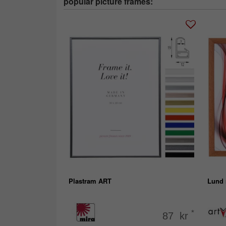
popular picture frames:
Plastram ART
Lund 
*
87 kr