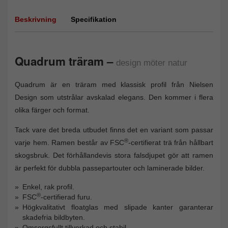
Beskrivning
Specifikation
Quadrum träram –
design möter natur
Quadrum är en träram med klassisk profil från Nielsen
Design som utstrålar avskalad elegans. Den kommer i flera
olika färger och format.
Tack vare det breda utbudet finns det en variant som passar
®
varje hem. Ramen består av FSC
-certifierat trä från hållbart
skogsbruk. Det förhållandevis stora falsdjupet gör att ramen
är perfekt för dubbla passepartouter och laminerade bilder.
Enkel, rak profil.
®
FSC
-certifierad furu.
Högkvalitativt floatglas med slipade kanter garanterar
skadefria bildbyten.
Omsorgsfullt tillverkad och stabil.