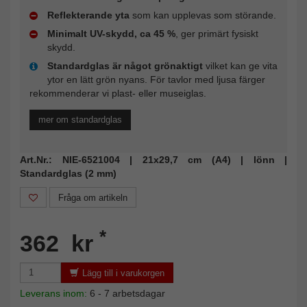
Reflekterande yta
som kan upplevas som störande.
Minimalt UV-skydd, ca 45 %
, ger primärt fysiskt
skydd.
Standardglas är något grönaktigt
vilket kan ge vita
ytor en lätt grön nyans. För tavlor med ljusa färger
rekommenderar vi plast- eller museiglas.
mer om standardglas
Art.Nr.: NIE-6521004 | 21x29,7 cm (A4) | lönn |
Standardglas (2 mm)
Fråga om artikeln
*
362 kr
Lägg till i varukorgen
Leverans inom:
6 - 7 arbetsdagar