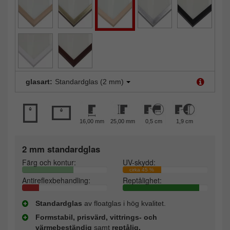
glasart:
Standardglas (2 mm)
16,00 mm
25,00 mm
0,5 cm
1,9 cm
2 mm standardglas
Färg och kontur:
UV-skydd:
cirka 45 %
Antireflexbehandling:
Reptålighet:
Standardglas
av floatglas i hög kvalitet.
Formstabil, prisvärd, vittrings- och
värmebeständig
samt
reptålig.