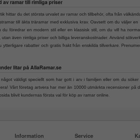
v ramar till rimliga priser
hittar du det största urvalet av ramar och tillbehör, ofta från välkänd
lastramar till äkta träramar med exklusiva krav. Oavsett om du väljer en 
du föredrar en modern stil eller en klassisk stil, om du vill ha norma
t, utan även rimliga priser och billiga leveranskostnader. Använd sökverk
ytterligare rabatter och gratis frakt från enskilda tillverkare. Prenum
under litar på AllaRamar.se
något väldigt speciellt som har gott i arv i familjen eller om du söker e
nera! Vårt företag artvera har mer än 10000 utmärkta recensioner på 
ida blivit kundernas första val för köp av ramar online.
Information
Service
Ka