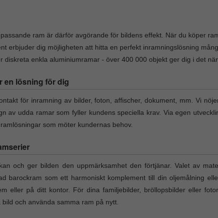
v passande ram är därför avgörande för bildens effekt. När du köper ram 
nt erbjuder dig möjligheten att hitta en perfekt inramningslösning må
diskreta enkla aluminiumramar - över 400 000 objekt ger dig i det närmas
r en lösning för dig
takt för inramning av bilder, foton, affischer, dokument, mm. Vi nöje
ign av udda ramar som fyller kundens speciella krav. Via egen utveckl
a ramlösningar som möter kundernas behov.
amserier
an och ger bilden den uppmärksamhet den förtjänar. Valet av materi
rad barockram som ett harmoniskt komplement till din oljemålning elle
em eller på ditt kontor. För dina familjebilder, bröllopsbilder eller fo
ta bild och använda samma ram på nytt.