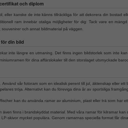
l certifikat och diplom
il, eller kanske de inte känns tillräckliga för att dekorera din bostad el
itionell ram innebär otaliga möjligheter för dig: Tack vare en mängd
t, souvenirer och annat bildmaterial på väggen.
ör din bild
lekar inte längre en utmaning. Det finns ingen bildstorlek som inte ka
miniumramen för dina affärslokaler till den storslaget utsmyckade baro
n. Använd vår fotoram som en idealisk perent till jul, äktenskap eller ett 
tspelares tröja. Alternativt kan du föreviga dina år av sportsliga framgån
affischer kan du använda ramar av aluminium, plast eller trä som har ett
m även finns i brandskyddat material. Med våra ramar för kilramar kan d
ör LP-skivor mycket populära. Genom ramarnas speciella format får dina 