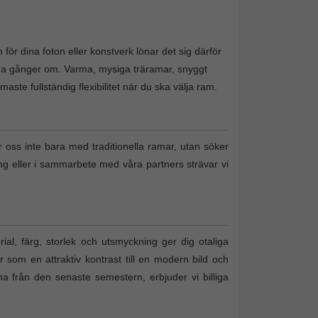
för dina foton eller konstverk lönar det sig därför
nga gånger om. Varma, mysiga träramar, snyggt
te fullständig flexibilitet när du ska välja ram.
r oss inte bara med traditionella ramar, utan söker
ing eller i sammarbete med våra partners strävar vi
al, färg, storlek och utsmyckning ger dig otaliga
r som en attraktiv kontrast till en modern bild och
tona från den senaste semestern, erbjuder vi billiga