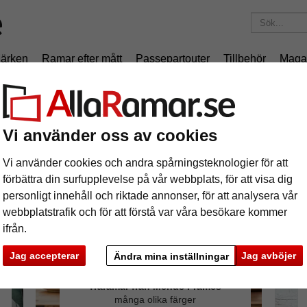
ärken
Ramar efter mått
Passepartouter
Tillbehör
Maga
195 kr
i leveranskostnad.
Oavsett hur mycket du beställer.
Vi använder oss av cookies
Vi använder cookies och andra spårningsteknologier för att
förbättra din surfupplevelse på vår webbplats, för att visa dig
personligt innehåll och riktade annonser, för att analysera vår
webbplatstrafik och för att förstå var våra besökare kommer
ifrån.
Jag accepterar
Jag avböjer
Ändra mina inställningar
Träramar från Mende Frames
många olika färger