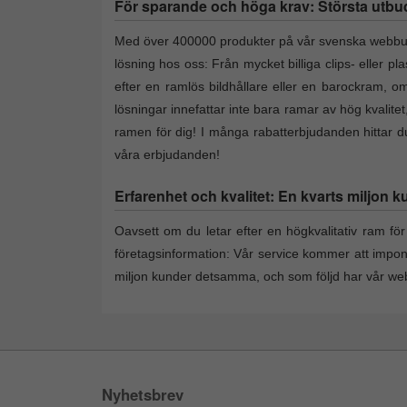
För sparande och höga krav: Största utbud a
Med över 400000 produkter på vår svenska webbutik 
lösning hos oss: Från mycket billiga clips- eller p
efter en ramlös bildhållare eller en barockram, om 
lösningar innefattar inte bara ramar av hög kvalite
ramen för dig! I många rabatterbjudanden hittar du 
våra erbjudanden!
Erfarenhet och kvalitet: En kvarts miljon k
Oavsett om du letar efter en högkvalitativ ram för 
företagsinformation: Vår service kommer att impo
miljon kunder detsamma, och som följd har vår webs
Nyhetsbrev