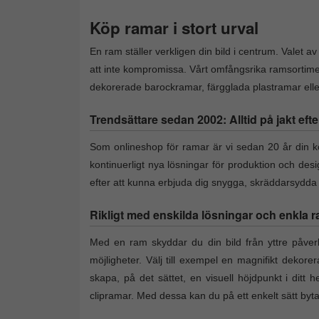
Köp ramar i stort urval
En ram ställer verkligen din bild i centrum. Valet a
att inte kompromissa. Vårt omfångsrika ramsortime
dekorerade barockramar, färgglada plastramar eller 
Trendsättare sedan 2002: Alltid på jakt efte
Som onlineshop för ramar är vi sedan 20 år din kon
kontinuerligt nya lösningar för produktion och des
efter att kunna erbjuda dig snygga, skräddarsydd
Rikligt med enskilda lösningar och enkla r
Med en ram skyddar du din bild från yttre påverk
möjligheter. Välj till exempel en magnifikt dekore
skapa, på det sättet, en visuell höjdpunkt i ditt h
clipramar. Med dessa kan du på ett enkelt sätt by