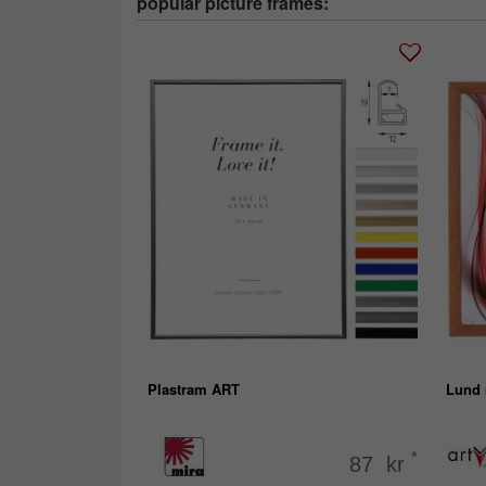
popular picture frames:
Plastram ART
Lund 
*
87 kr