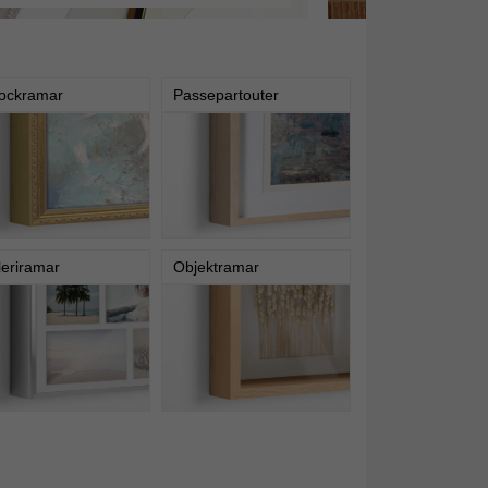
ockramar
Passepartouter
leriramar
Objektramar