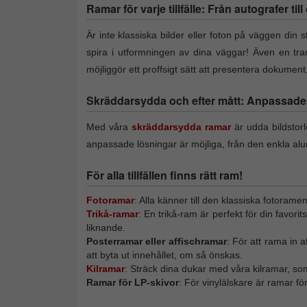
Ramar för varje tillfälle: Från autografer til
Är inte klassiska bilder eller foton på väggen din st
spira i utformningen av dina väggar! Även en trad
möjliggör ett proffsigt sätt att presentera dokumen
Skräddarsydda och efter mått: Anpassade f
Med våra
skräddarsydda ramar
är udda bildstor
anpassade lösningar är möjliga, från den enkla alu
För alla tillfällen finns rätt ram!
Fotoramar
: Alla känner till den klassiska fotorame
Trikå-ramar
: En trikå-ram är perfekt för din favori
liknande.
Posterramar eller affischramar
: För att rama in 
att byta ut innehållet, om så önskas.
Kilramar
: Sträck dina dukar med våra kilramar, so
Ramar för LP-skivor
: För vinylälskare är ramar f