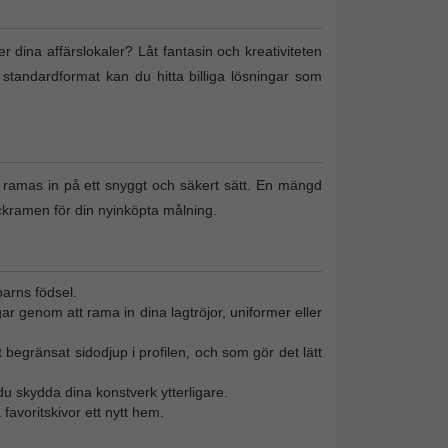
ler dina affärslokaler? Låt fantasin och kreativiteten
 standardformat kan du hitta billiga lösningar som
n ramas in på ett snyggt och säkert sätt. En mängd
ckramen för din nyinköpta målning.
barns födsel.
gar genom att rama in dina lagtröjor, uniformer eller
 begränsat sidodjup i profilen, och som gör det lätt
u skydda dina konstverk ytterligare.
favoritskivor ett nytt hem.