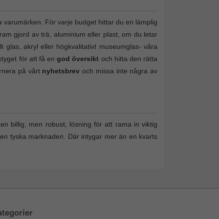
a varumärken. För varje budget hittar du en lämplig
ram gjord av trä, aluminium eller plast, om du letar
lt glas, akryl eller högkvalitativt museumglas- våra
tyget för att få en
god översikt
och hitta den rätta
ernera på vårt
nyhetsbrev
och missa inte några av
n billig, men robust, lösning för att rama in viktig
den tyska marknaden. Där intygar mer än en kvarts
tegorier