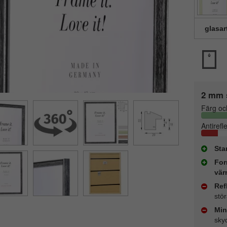
glasar
2 mm 
Färg oc
Antirefl
Sta
For
vär
Ref
stö
Min
sky