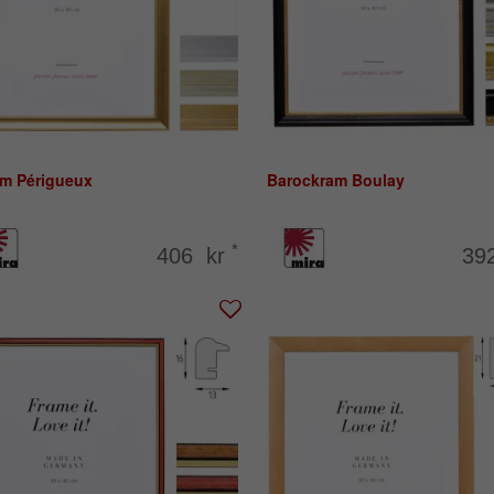
am Périgueux
Barockram Boulay
*
406 kr
39