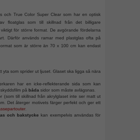
glas och True Color Super Clear som har en optisk
v floatglas som till skillnad från det billigare
 viktigt för större format. De avgörande fördelarna
art. Därför används ramar med plastglas ofta på
r. Format som är större än 70 x 100 cm kan endast
t yta som sprider ut ljuset. Glaset ska ligga så nära
lverkaren har en icke-reflekterande sida som kan
 skyddsfilm på
båda
sidor som måste avlägsnas.
(som till skillnad från akrylglaset inte ser matt ut
mum. Det återger motivets färger perfekt och ger ett
assepartouter
.
las och bakstycke
kan exempelvis användas för