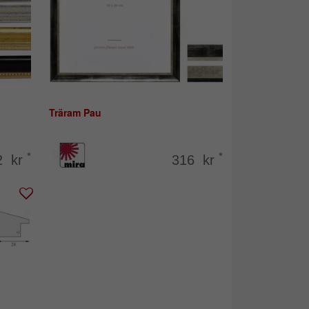
Träram Pau
*
*
2 kr
316 kr