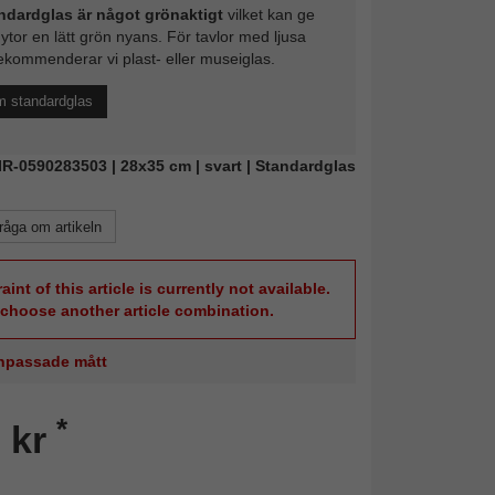
ndardglas är något grönaktigt
vilket kan ge
 ytor en lätt grön nyans. För tavlor med ljusa
ekommenderar vi plast- eller museiglas.
m standardglas
MIR-0590283503 | 28x35 cm | svart | Standardglas
råga om artikeln
aint of this article is currently not available.
 choose another article combination.
 anpassade mått
*
 kr