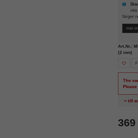
Sta
vita
färger r
mer o
Art.Nr.: 
(2 mm)
F
The var
Please
» till
369