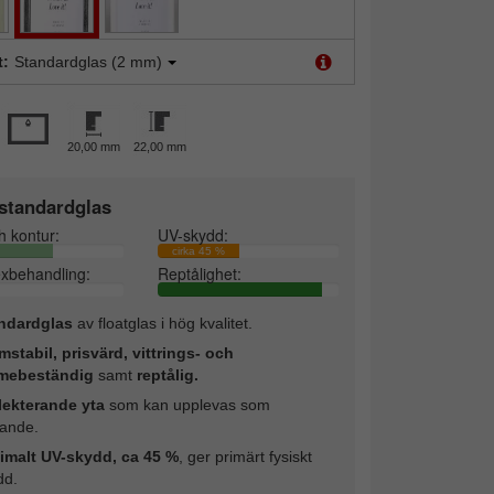
t:
Standardglas (2 mm)
20,00 mm
22,00 mm
standardglas
h kontur:
UV-skydd:
cirka 45 %
exbehandling:
Reptålighet:
ndardglas
av floatglas i hög kvalitet.
mstabil, prisvärd, vittrings- och
mebeständig
samt
reptålig.
lekterande yta
som kan upplevas som
rande.
imalt UV-skydd, ca 45 %
, ger primärt fysiskt
dd.