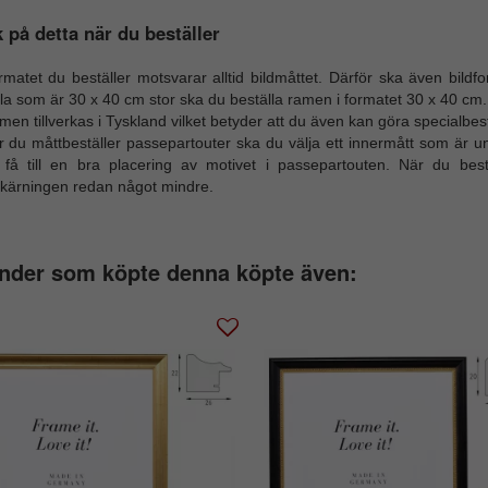
 på detta när du beställer
rmatet du beställer motsvarar alltid bildmåttet. Därför ska även bild
la som är 30 x 40 cm stor ska du beställa ramen i formatet 30 x 40 cm.
en tillverkas i Tyskland vilket betyder att du även kan göra specialbest
r du måttbeställer passepartouter ska du välja ett innermått som är u
t få till en bra placering av motivet i passepartouten. När du best
skärningen redan något mindre.
nder som köpte denna köpte även: