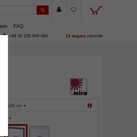
sin
FAQ
+49 30 235 949 085
14 dagars
returrätt
:
28x35 cm
vart