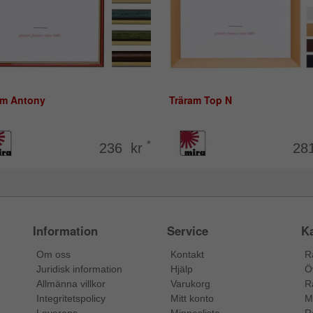
am Antony
Träram Top N
*
236 kr
28
Information
Service
Ka
Om oss
Kontakt
R
Juridisk information
Hjälp
Ö
Allmänna villkor
Varukorg
R
Integritetspolicy
Mitt konto
M