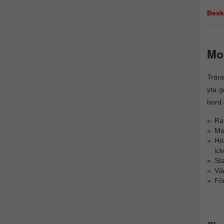
Besk
Mor
Trära
yta g
bord 
Ra
Mod
Hög
ick
Sta
Vä
För