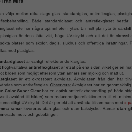
 från Mira
n välja mellan olika slags glas: standardglas, antireflexglas, plast
eflexbehandling. Både standardglaset och antireflexglaset består a
nglaset inte har några ojämnheter i ytan. En helt plan yta är särskilt
lastglas är dess lätta vikt, höga UV-skydd och att det är okrossb
sökta platser som skolor, dagis, sjukhus och offentliga inrättninga
llas med plastglas.
andardglaset
är vanligt reflekterande klarglas.
 högkvalitativa
antireflexglaset
är etsat på ena sidan vilket ger en mat
t bilden som möjligt eftersom ytan annars ser mjölkig och matt ut.
astglaset
är ett okrossbart akrylglas. Akrylglasen från den här til
vändas som antireflexglas.
Observera:
Akrylglaset har en genomskinlig
ue Color Super Clear
har en optisk antireflexbehandling på båda sidor 
sett avstånd till bilden) som reducerar ljusreflektionerna till ett mini
nomsnittligt UV-skydd. Det är perfekt att använda tillsammans med
» p
mma ramar
levereras utan glas och utan bakstycke. Ramar
utan g
minerade motiv och gobelänger.