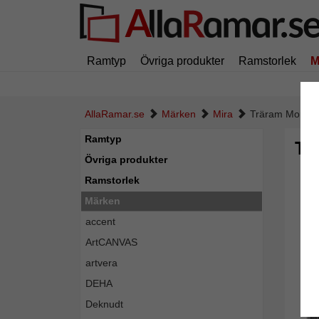
Ramtyp
Övriga produkter
Ramstorlek
M
AllaRamar.se
Märken
Mira
Träram Morvoi
Ramtyp
Tr
Övriga produkter
Ramstorlek
Märken
accent
ArtCANVAS
artvera
DEHA
Deknudt
Tillba