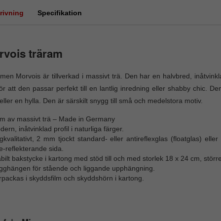
rivning
Specifikation
vois träram
men Morvois är tillverkad i massivt trä. Den har en halvbred, inåtvin
ör att den passar perfekt till en lantlig inredning eller shabby chic. 
eller en hylla. Den är särskilt snygg till små och medelstora motiv.
m av massivt trä – Made in Germany
ern, inåtvinklad profil i naturliga färger.
kvalitativt, 2 mm tjockt standard- eller antireflexglas (floatglas) e
e-reflekterande sida.
bilt bakstycke i kartong med stöd till och med storlek 18 x 24 cm, stör
gghängen för stående och liggande upphängning.
packas i skyddsfilm och skyddshörn i kartong.