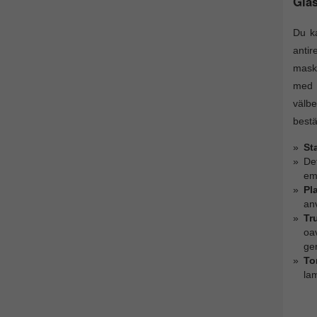
Glas
Du ka
antir
maski
med p
välbe
bestä
St
Det
emo
Pl
an
Tr
oav
ge
To
la