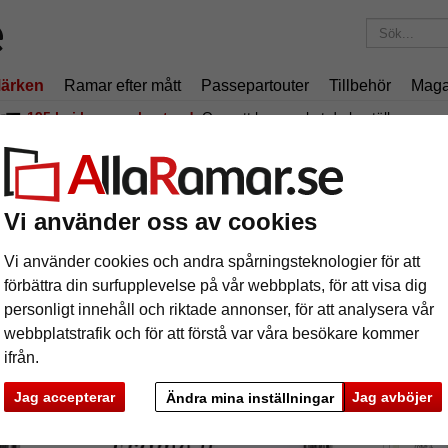
ärken
Ramar efter mått
Passepartouter
Tillbehör
Maga
195 kr
i leveranskostnad.
Oavsett hur mycket du beställer.
s
äram Morvois
Vi använder oss av cookies
Vi använder cookies och andra spårningsteknologier för att
förbättra din surfupplevelse på vår webbplats, för att visa dig
personligt innehåll och riktade annonser, för att analysera vår
webbplatstrafik och för att förstå var våra besökare kommer
format
ifrån.
färg:
s
Jag accepterar
Jag avböjer
Ändra mina inställningar
ka
Nästa