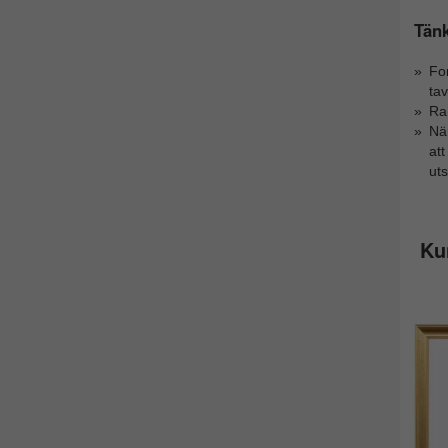
Tänk
Fo
tav
Ram
Nä
at
ut
Ku