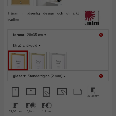
Träram i tidsenlig design och utmärkt
kvalitet.
format:
28x35 cm
färg:
antikguld
glasart:
Standardglas (2 mm)
25,00 mm
22,00 mm
0,6 cm
1,2 cm