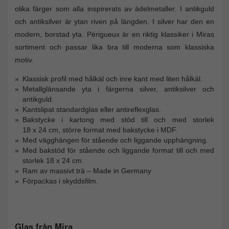
olika färger som alla inspirerats av ädelmetaller. I antikguld
och antiksilver är ytan riven på längden. I silver har den en
modern, borstad yta. Périgueux är en riktig klassiker i Miras
sortiment och passar lika bra till moderna som klassiska
motiv.
Klassisk profil med hålkäl och inre kant med liten hålkäl.
Metallglänsande yta i färgerna silver, antiksilver och
antikguld.
Kantslipat standardglas eller antireflexglas.
Bakstycke i kartong med stöd till och med storlek
18 x 24 cm, större format med bakstycke i MDF.
Med vägghängen för stående och liggande upphängning.
Med bakstöd för stående och liggande format till och med
storlek 18 x 24 cm.
Ram av massivt trä – Made in Germany
Förpackas i skyddsfilm.
Glas från Mira