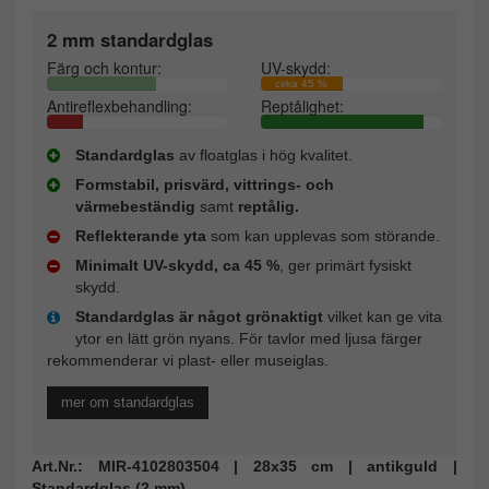
2 mm standardglas
Färg och kontur:
UV-skydd:
cirka 45 %
Antireflexbehandling:
Reptålighet:
Standardglas
av floatglas i hög kvalitet.
Formstabil, prisvärd, vittrings- och
värmebeständig
samt
reptålig.
Reflekterande yta
som kan upplevas som störande.
Minimalt UV-skydd, ca 45 %
, ger primärt fysiskt
skydd.
Standardglas är något grönaktigt
vilket kan ge vita
ytor en lätt grön nyans. För tavlor med ljusa färger
rekommenderar vi plast- eller museiglas.
mer om standardglas
Art.Nr.: MIR-4102803504 | 28x35 cm | antikguld |
Standardglas (2 mm)