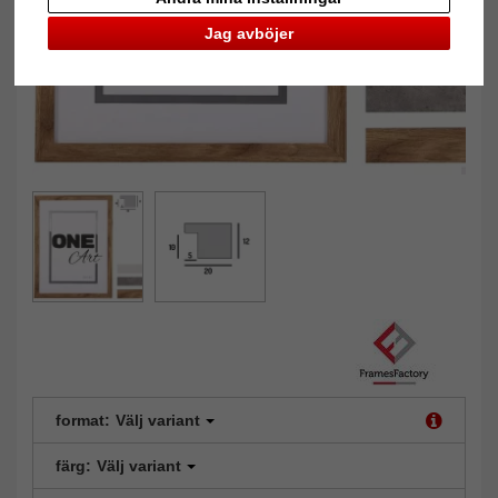
Jag avböjer
format:
Välj variant
färg:
Välj variant