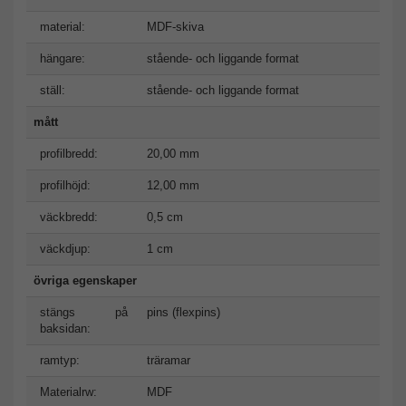
material:
MDF-skiva
hängare:
stående- och liggande format
ställ:
stående- och liggande format
mått
profilbredd:
20,00 mm
profilhöjd:
12,00 mm
väckbredd:
0,5 cm
väckdjup:
1 cm
övriga egenskaper
stängs på
pins (flexpins)
baksidan:
ramtyp:
träramar
Materialrw:
MDF