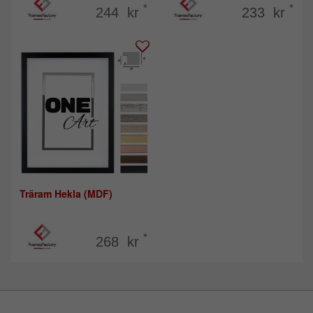
*
*
244 kr
233 kr
Träram Hekla (MDF)
*
268 kr