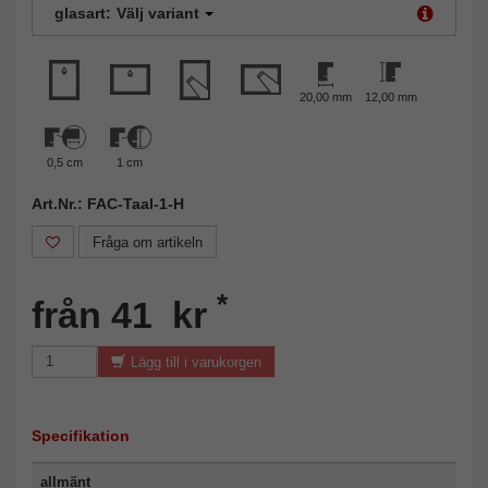
glasart:
Välj variant
20,00 mm
12,00 mm
0,5 cm
1 cm
Art.Nr.: FAC-Taal-1-H
Fråga om artikeln
*
från 41 kr
Lägg till i varukorgen
Specifikation
allmänt