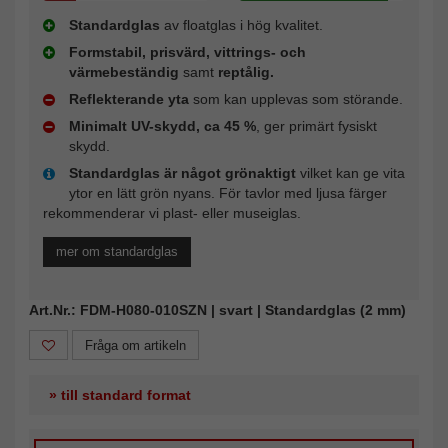
Standardglas
av floatglas i hög kvalitet.
Formstabil, prisvärd, vittrings- och
värmebeständig
samt
reptålig.
Reflekterande yta
som kan upplevas som störande.
Minimalt UV-skydd, ca 45 %
, ger primärt fysiskt
skydd.
Standardglas är något grönaktigt
vilket kan ge vita
ytor en lätt grön nyans. För tavlor med ljusa färger
rekommenderar vi plast- eller museiglas.
mer om standardglas
Art.Nr.: FDM-H080-010SZN | svart | Standardglas (2 mm)
Fråga om artikeln
» till standard format