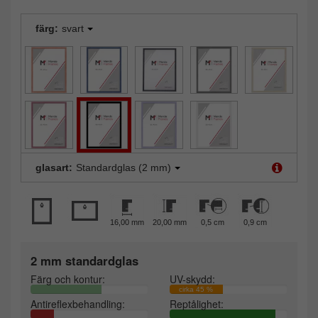
färg:
svart
glasart:
Standardglas (2 mm)
16,00 mm
20,00 mm
0,5 cm
0,9 cm
2 mm standardglas
Färg och kontur:
UV-skydd:
cirka 45 %
Antireflexbehandling:
Reptålighet: