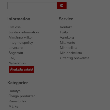
Information
Service
Om oss
Kontakt
Juridisk information
Hjälp
Allmänna villkor
Varukorg
Integritetspolicy
Mitt konto
Leverans
Minneslista
Ångerrätt
Min önskelista
FAQ
Offentlig önskelista
Nyhetsbrev
Återkalla avtalet
Kategorier
Ramtyp
Övriga produkter
Ramstorlek
Märken