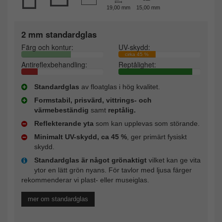
19,00 mm
15,00 mm
2 mm standardglas
Färg och kontur:
UV-skydd:
cirka 45 %
Antireflexbehandling:
Reptålighet:
Standardglas
av floatglas i hög kvalitet.
Formstabil, prisvärd, vittrings- och
värmebeständig
samt
reptålig.
Reflekterande yta
som kan upplevas som störande.
Minimalt UV-skydd, ca 45 %
, ger primärt fysiskt
skydd.
Standardglas är något grönaktigt
vilket kan ge vita
ytor en lätt grön nyans. För tavlor med ljusa färger
rekommenderar vi plast- eller museiglas.
mer om standardglas