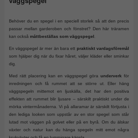
väggspegel
Behöver du en spegel i en speciell storlek så att den precis
passar mellan garderoben och fönstret? Den här träramen
kan också
måttbeställas som väggspegel
.
En väggspegel är mer än bara ett
praktiskt vardagsföremål
som hjälper dig när du fixar håret, väljer kläder eller sminkar
dig.
Med rätt placering kan en väggspegel göra
underverk
för
inredningen och få rummet att se större ut. Eller häng
väggspegeln mittemot en ljuskälla, det har den positiva
effekten att rummet blir ljusare – särskilt praktiskt under de
mörka vintermånaderna. Vi på allaramar är särskilt förtjusta i
den lediga looken som uppstår av en stor spegel som står
lutad mot väggen på golvet eller på en byrå. Om du älskar
växter och natur kan du hänga spegeln mitt emot några
krukväxter och få en lummigare känsla.