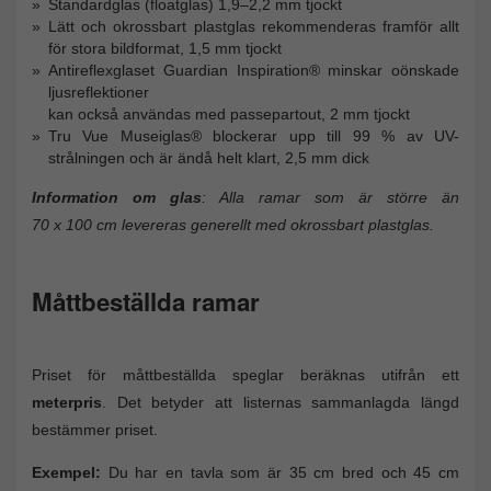
Standardglas (floatglas) 1,9–2,2 mm tjockt
Lätt och okrossbart plastglas rekommenderas framför allt
för stora bildformat, 1,5 mm tjockt
Antireflexglaset Guardian Inspiration® minskar oönskade
ljusreflektioner
kan också användas med passepartout, 2 mm tjockt
Tru Vue Museiglas® blockerar upp till 99 % av UV-
strålningen och är ändå helt klart, 2,5 mm dick
Information om glas
: Alla ramar som är större än
70 x 100 cm levereras generellt med okrossbart plastglas.
Måttbeställda ramar
Priset för måttbeställda speglar beräknas utifrån ett
meterpris
. Det betyder att listernas sammanlagda längd
bestämmer priset.
Exempel:
Du har en tavla som är 35 cm bred och 45 cm