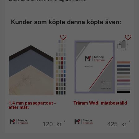
Kunder som köpte denna köpte även:
1,4 mm passepartout -
Träram Wadi måttbeställd
efter mått
*
*
120 kr
425 kr