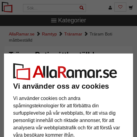
Kategorier
AllaRamar.se
Ramtyp
Träramar
Träram Boti
måttbeställd
Träram Boti måttbeställd
Vi använder oss av cookies
Vi använder cookies och andra
spårningsteknologier för att förbättra din
surfupplevelse på vår webbplats, för att visa dig
personligt innehåll och riktade annonser, för att
analysera vår webbplatstrafik och för att förstå var
Tillbaka
Näst
våra besökare kommer ifrån.