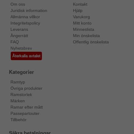
Om oss
Kontakt
Juridisk information
Hjälp
Allmänna villkor
Varukorg
Integritetspolicy
Mitt konto
Leverans
Minneslista
Ångerrätt
Min önskelista
FAQ
Offentlig önskelista
Nyhetsbrev
Återkalla avtalet
Kategorier
Ramtyp
Övriga produkter
Ramstorlek
Märken
Ramar efter mått
Passepartouter
Tillbehör
Säkra betalningar