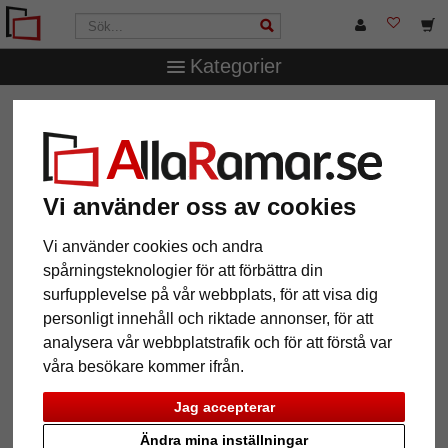
Kategorier
AllaRamar.se
Ramtyp
Träramar
Filter: Format: 10x10
Vi använder oss av cookies
Format: 10x10
Återställ alla filter
Vi använder cookies och andra
spårningsteknologier för att förbättra din
12 Artiklar
Populärast
surfupplevelse på vår webbplats, för att visa dig
personligt innehåll och riktade annonser, för att
Grid
analysera vår webbplatstrafik och för att förstå var
våra besökare kommer ifrån.
Jag accepterar
Ändra mina inställningar