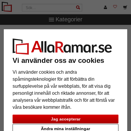
Kategorier
AllaRamar.se
Ramtyp
Träramar
Filter: Format: 10x10
Vi använder oss av cookies
Format: 10x10
Återställ alla filter
Vi använder cookies och andra
spårningsteknologier för att förbättra din
12 Artiklar
Populärast
surfupplevelse på vår webbplats, för att visa dig
personligt innehåll och riktade annonser, för att
Grid
analysera vår webbplatstrafik och för att förstå var
våra besökare kommer ifrån.
Jag accepterar
Ändra mina inställningar