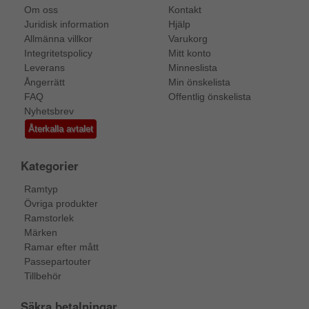
Om oss
Kontakt
Juridisk information
Hjälp
Allmänna villkor
Varukorg
Integritetspolicy
Mitt konto
Leverans
Minneslista
Ångerrätt
Min önskelista
FAQ
Offentlig önskelista
Nyhetsbrev
Återkalla avtalet
Kategorier
Ramtyp
Övriga produkter
Ramstorlek
Märken
Ramar efter mått
Passepartouter
Tillbehör
Säkra betalningar