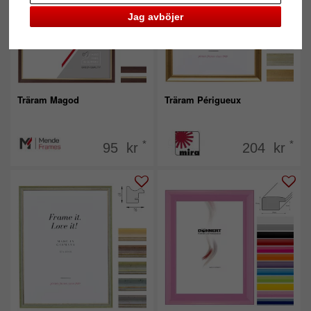
Jag avböjer
Träram Magod
Träram Périgueux
*
*
95 kr
204 kr