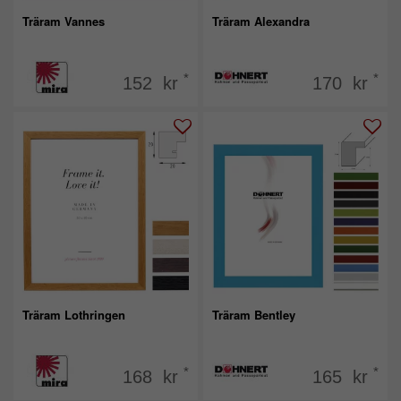
Träram Vannes
Träram Alexandra
*
*
152 kr
170 kr
Träram Lothringen
Träram Bentley
*
*
168 kr
165 kr