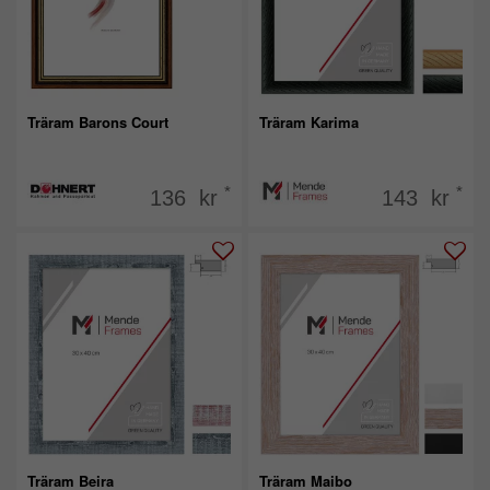
Träram Barons Court
Träram Karima
*
*
136 kr
143 kr
Träram Beira
Träram Maibo