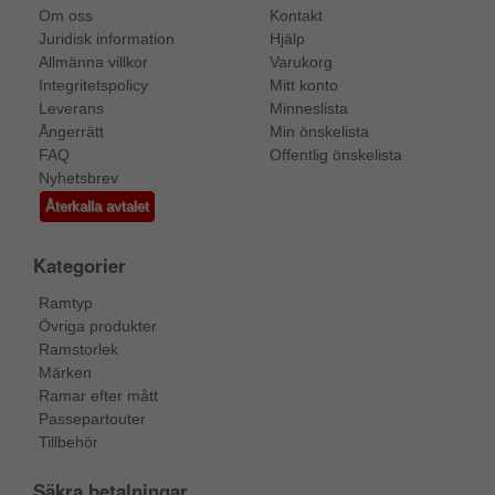
Om oss
Kontakt
Juridisk information
Hjälp
Allmänna villkor
Varukorg
Integritetspolicy
Mitt konto
Leverans
Minneslista
Ångerrätt
Min önskelista
FAQ
Offentlig önskelista
Nyhetsbrev
Återkalla avtalet
Kategorier
Ramtyp
Övriga produkter
Ramstorlek
Märken
Ramar efter mått
Passepartouter
Tillbehör
Säkra betalningar