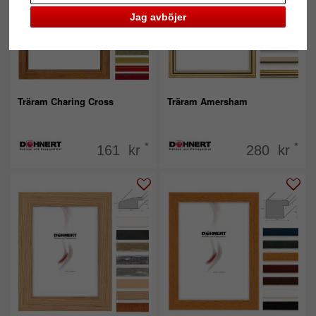
Jag avböjer
Träram Charing Cross
Träram Amersham
*
*
161 kr
280 kr