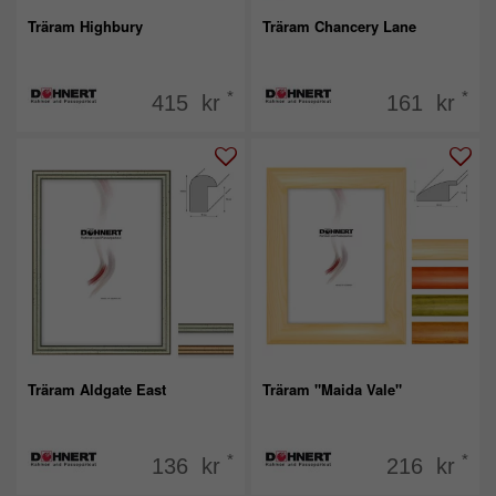
Träram Highbury
Träram Chancery Lane
*
*
415 kr
161 kr
Träram Aldgate East
Träram "Maida Vale"
*
*
136 kr
216 kr