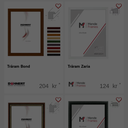
Träram Bond
Träram Zaria
*
*
204 kr
124 kr