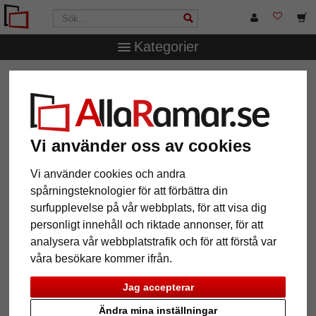
Kategorier
AllaRamar.se
Ramtyp
Träramar
Filter: Format: 10x10
Vi använder oss av cookies
Format: 10x10
Återställ alla filter
Vi använder cookies och andra
spårningsteknologier för att förbättra din
12 Artiklar
Populärast
surfupplevelse på vår webbplats, för att visa dig
personligt innehåll och riktade annonser, för att
Grid
analysera vår webbplatstrafik och för att förstå var
våra besökare kommer ifrån.
Jag accepterar
Ändra mina inställningar