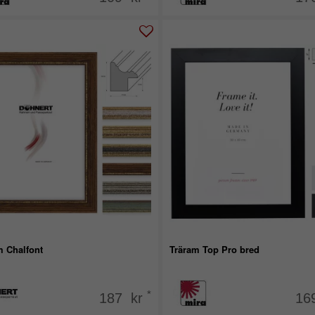
m Chalfont
Träram Top Pro bred
*
187 kr
16