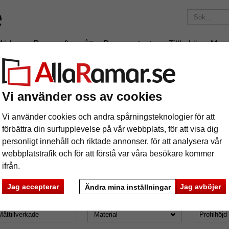
Märken
Ramar efter mått
Passepartouter
Tillbehör
Maga
195 kr
i leveranskostnad.
Oavsett hur mycket du beställer.
astyp: Utan glas
Vi använder oss av cookies
äramar
Vi använder cookies och andra spårningsteknologier för att
förbättra din surfupplevelse på vår webbplats, för att visa dig
personligt innehåll och riktade annonser, för att analysera vår
webbplatstrafik och för att förstå var våra besökare kommer
ifrån.
lastyp: Utan glas
Jag accepterar
Jag avböjer
Ändra mina inställningar
mat
Märke
Färg
Måttillverkade
Material
Profilhöjd