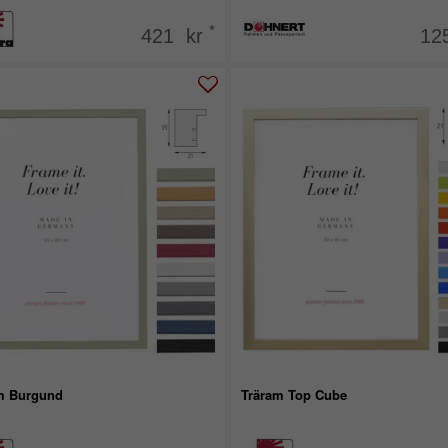
*
421 kr
12
m Burgund
Träram Top Cube