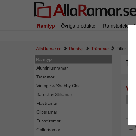
Ramtyp
Övriga produkter
Ramstorlek
AllaRamar.se
Ramtyp
Träramar
Filter: Gl
Ramtyp
Tr
Aluminiumramar
Träramar
Vintage & Shabby Chic
Barock & Stilramar
G
Plastramar
Clipsramar
For
Pusselramar
Galleriramar