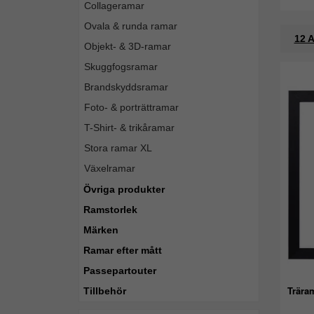
Collageramar
Ovala & runda ramar
12 A
Objekt- & 3D-ramar
Skuggfogsramar
Brandskyddsramar
Foto- & porträttramar
T-Shirt- & trikåramar
Stora ramar XL
Växelramar
Övriga produkter
Ramstorlek
Märken
Ramar efter mått
Passepartouter
Trära
Tillbehör