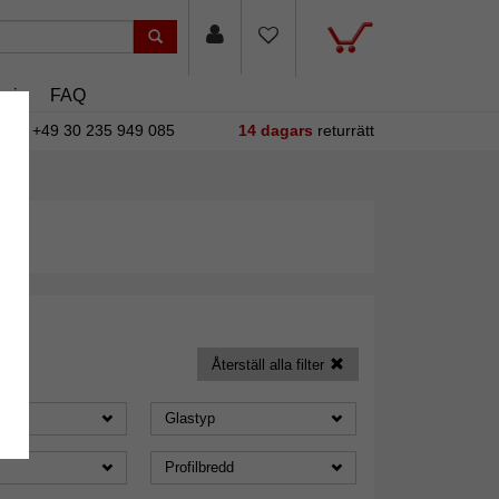
sin
FAQ
+49 30 235 949 085
14 dagars
returrätt
Återställ alla filter
Glastyp
Profilbredd