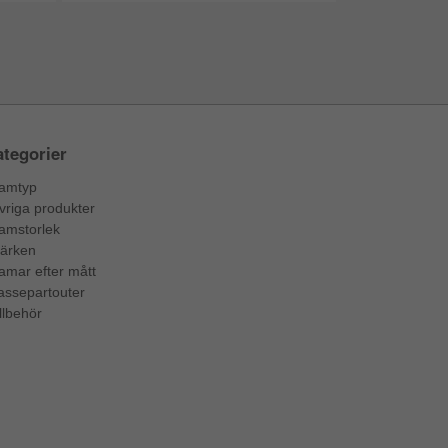
tegorier
amtyp
vriga produkter
amstorlek
ärken
amar efter mått
assepartouter
llbehör