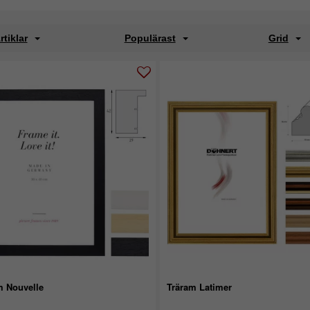
rtiklar
Populärast
Grid
m Nouvelle
Träram Latimer