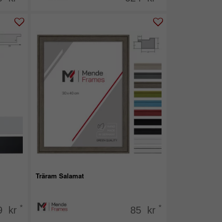
Träram Salamat
*
*
9 kr
85 kr