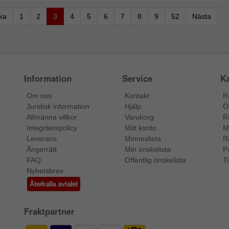
aka
1
2
3
4
5
6
7
8
9
52
Nästa
Information
Service
Ka
Om oss
Kontakt
R
Juridisk information
Hjälp
Ö
Allmänna villkor
Varukorg
R
Integritetspolicy
Mitt konto
M
Leverans
Minneslista
R
Ångerrätt
Min önskelista
P
FAQ
Offentlig önskelista
Ti
Nyhetsbrev
Återkalla avtalet
Fraktpartner