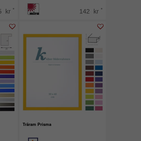
*
*
5 kr
142 kr
Träram Prisma