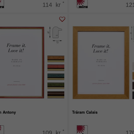
*
114 kr
12
m Antony
Träram Calais
*
109 kr
17