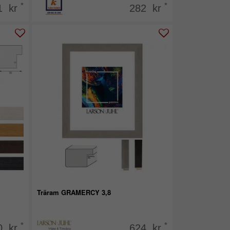
*
*
1 kr
282 kr
Träram GRAMERCY 3,8
*
*
0 kr
624 kr