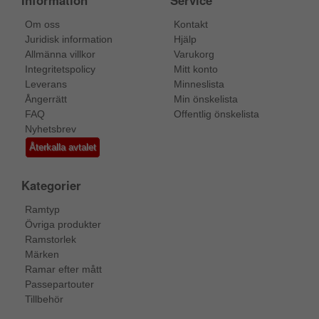
Information
Service
Om oss
Kontakt
Juridisk information
Hjälp
Allmänna villkor
Varukorg
Integritetspolicy
Mitt konto
Leverans
Minneslista
Ångerrätt
Min önskelista
FAQ
Offentlig önskelista
Nyhetsbrev
Återkalla avtalet
Kategorier
Ramtyp
Övriga produkter
Ramstorlek
Märken
Ramar efter mått
Passepartouter
Tillbehör