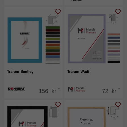
Träram Bentley
Träram Wadi
*
*
156 kr
72 kr