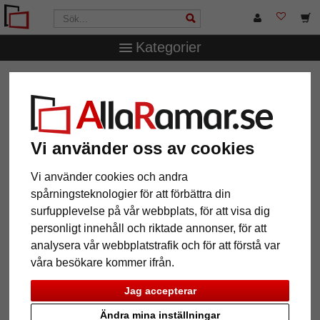
Kategorier
AllaRamar.se
Ramtyp
Träramar
Filter: Glastyp: Utan
glas
Vi använder oss av cookies
Glastyp: Utan glas
Återställ alla filter
Vi använder cookies och andra
spårningsteknologier för att förbättra din
surfupplevelse på vår webbplats, för att visa dig
12 Artiklar
Populärast
personligt innehåll och riktade annonser, för att
analysera vår webbplatstrafik och för att förstå var
Grid
våra besökare kommer ifrån.
Jag accepterar
Ändra mina inställningar