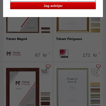
Jag avböjer
Träram Magod
Träram Périgueux
*
*
67 kr
171 kr