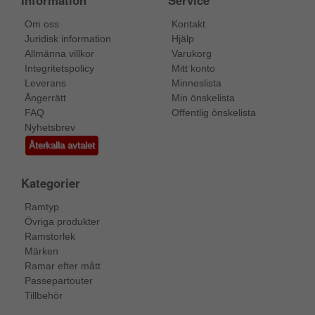
Information
Service
Om oss
Kontakt
Juridisk information
Hjälp
Allmänna villkor
Varukorg
Integritetspolicy
Mitt konto
Leverans
Minneslista
Ångerrätt
Min önskelista
FAQ
Offentlig önskelista
Nyhetsbrev
Återkalla avtalet
Kategorier
Ramtyp
Övriga produkter
Ramstorlek
Märken
Ramar efter mått
Passepartouter
Tillbehör