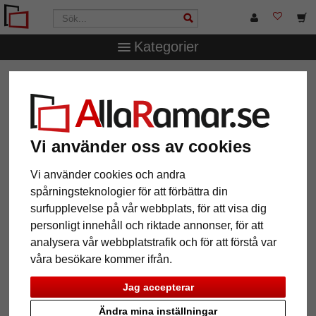
Kategorier
AllaRamar.se
Ramtyp
Träramar
Filter: Glastyp: Utan
glas
Vi använder oss av cookies
Glastyp: Utan glas
Återställ alla filter
Vi använder cookies och andra
spårningsteknologier för att förbättra din
surfupplevelse på vår webbplats, för att visa dig
12 Artiklar
Populärast
personligt innehåll och riktade annonser, för att
analysera vår webbplatstrafik och för att förstå var
Grid
våra besökare kommer ifrån.
Jag accepterar
Ändra mina inställningar