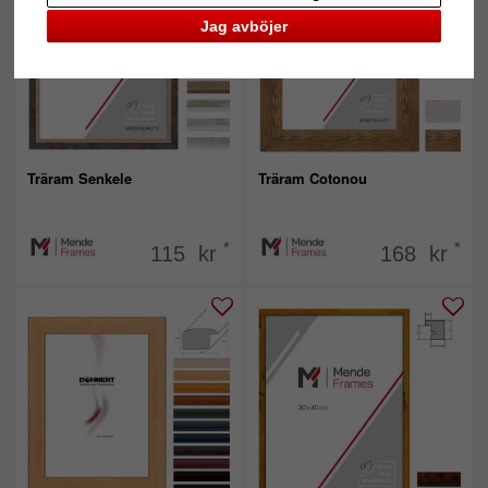
Jag avböjer
Träram Senkele
Träram Cotonou
*
*
115 kr
168 kr