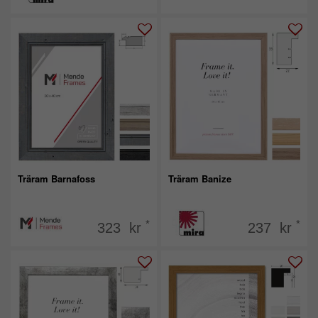
Träram Barnafoss
Träram Banize
*
*
323 kr
237 kr