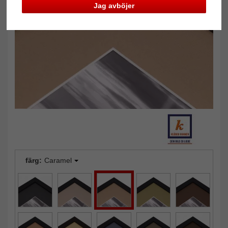
Jag avböjer
Tillbaka
Näst
färg:
Caramel