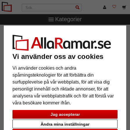
Kategorier
AllaRamar.se
Passepartouter
Yttre- och inre snitt
1,3
mm strukturpapper-passepartout efter mått
1,3 mm strukturpapper-
Vi använder oss av cookies
passepartout efter mått
Vi använder cookies och andra
Pictures
Preview
spårningsteknologier för att förbättra din
surfupplevelse på vår webbplats, för att visa dig
personligt innehåll och riktade annonser, för att
analysera vår webbplatstrafik och för att förstå var
våra besökare kommer ifrån.
Jag accepterar
Ändra mina inställningar