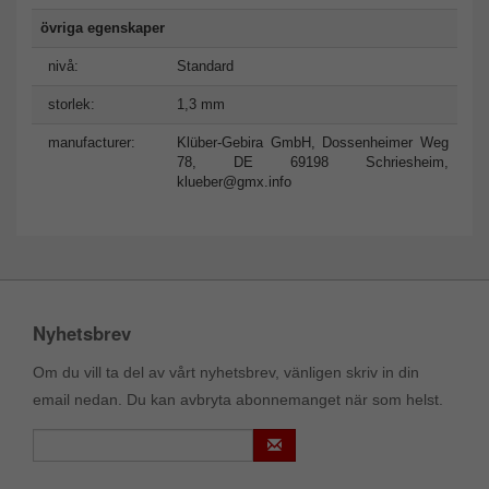
övriga egenskaper
nivå:
Standard
storlek:
1,3 mm
manufacturer:
Klüber-Gebira GmbH, Dossenheimer Weg
78, DE 69198 Schriesheim,
klueber@gmx.info
Nyhetsbrev
Om du vill ta del av vårt nyhetsbrev, vänligen skriv in din
email nedan. Du kan avbryta abonnemanget när som helst.