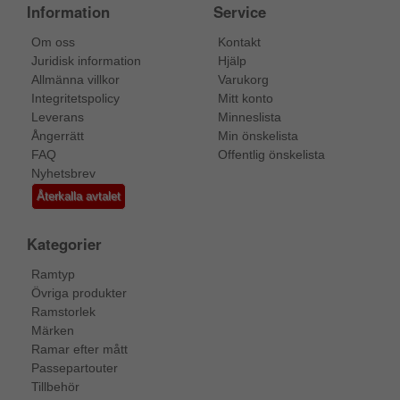
Information
Service
Om oss
Kontakt
Juridisk information
Hjälp
Allmänna villkor
Varukorg
Integritetspolicy
Mitt konto
Leverans
Minneslista
Ångerrätt
Min önskelista
FAQ
Offentlig önskelista
Nyhetsbrev
Återkalla avtalet
Kategorier
Ramtyp
Övriga produkter
Ramstorlek
Märken
Ramar efter mått
Passepartouter
Tillbehör