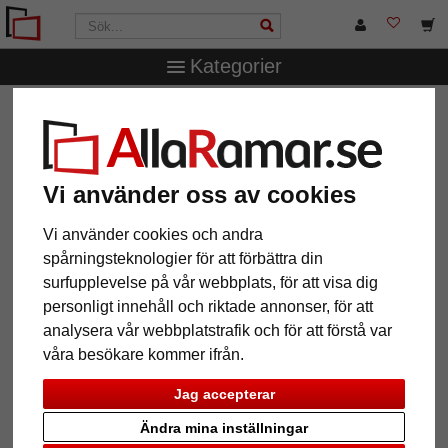
Kategorier
AllaRamar.se
Passepartouter
Yttre- och inre snitt
1,3
mm strukturpapper-passepartout efter mått
1,3 mm strukturpapper-
Vi använder oss av cookies
passepartout efter mått
Vi använder cookies och andra
Pictures
Preview
spårningsteknologier för att förbättra din
surfupplevelse på vår webbplats, för att visa dig
personligt innehåll och riktade annonser, för att
analysera vår webbplatstrafik och för att förstå var
våra besökare kommer ifrån.
Jag accepterar
Ändra mina inställningar