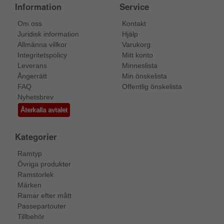
Information
Service
Om oss
Kontakt
Juridisk information
Hjälp
Allmänna villkor
Varukorg
Integritetspolicy
Mitt konto
Leverans
Minneslista
Ångerrätt
Min önskelista
FAQ
Offentlig önskelista
Nyhetsbrev
Återkalla avtalet
Kategorier
Ramtyp
Övriga produkter
Ramstorlek
Märken
Ramar efter mått
Passepartouter
Tillbehör