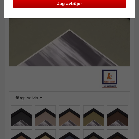
Jag avböjer
Tillbaka
Näst
färg:
salvia