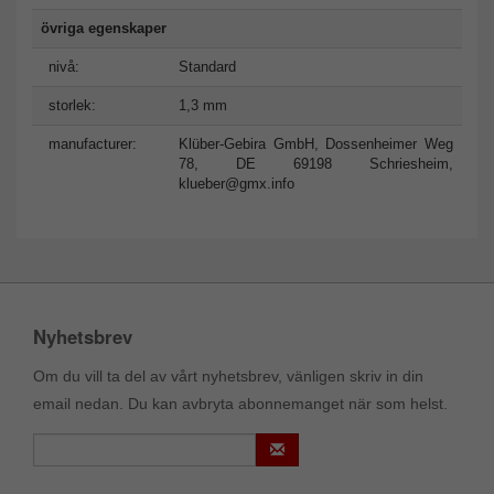
övriga egenskaper
nivå:
Standard
storlek:
1,3 mm
manufacturer:
Klüber-Gebira GmbH, Dossenheimer Weg
78, DE 69198 Schriesheim,
klueber@gmx.info
Nyhetsbrev
Om du vill ta del av vårt nyhetsbrev, vänligen skriv in din
email nedan. Du kan avbryta abonnemanget när som helst.