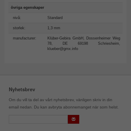
övriga egenskaper
nivå:
Standard
storlek:
1,3 mm
manufacturer:
Klüber-Gebira GmbH, Dossenheimer Weg
78, DE 69198 Schriesheim,
klueber@gmx.info
Nyhetsbrev
Om du vill ta del av vårt nyhetsbrev, vänligen skriv in din
email nedan. Du kan avbryta abonnemanget när som helst.