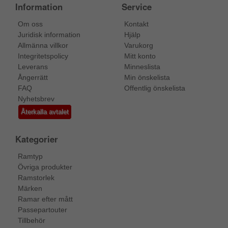
Information
Service
Om oss
Kontakt
Juridisk information
Hjälp
Allmänna villkor
Varukorg
Integritetspolicy
Mitt konto
Leverans
Minneslista
Ångerrätt
Min önskelista
FAQ
Offentlig önskelista
Nyhetsbrev
Återkalla avtalet
Kategorier
Ramtyp
Övriga produkter
Ramstorlek
Märken
Ramar efter mått
Passepartouter
Tillbehör