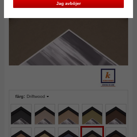
Jag avböjer
Tillbaka
Näst
färg:
Driftwood