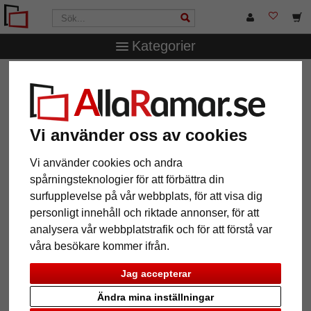
Kategorier
AllaRamar.se
Passepartouter
Yttre- och inre snitt
1,3
mm strukturpapper-passepartout efter mått
1,3 mm strukturpapper-
Vi använder oss av cookies
passepartout efter mått
Vi använder cookies och andra
Pictures
Preview
spårningsteknologier för att förbättra din
surfupplevelse på vår webbplats, för att visa dig
personligt innehåll och riktade annonser, för att
analysera vår webbplatstrafik och för att förstå var
våra besökare kommer ifrån.
Jag accepterar
Ändra mina inställningar