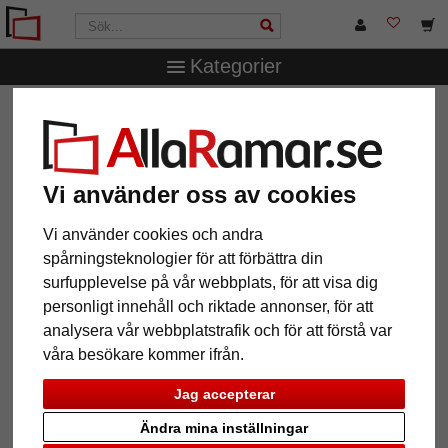
Kategorier
AllaRamar.se
Passepartouter
Yttre- och inre snitt
1,3
mm strukturpapper-passepartout efter mått
1,3 mm strukturpapper-
Vi använder oss av cookies
passepartout efter mått
Vi använder cookies och andra
Pictures
Preview
spårningsteknologier för att förbättra din
surfupplevelse på vår webbplats, för att visa dig
personligt innehåll och riktade annonser, för att
analysera vår webbplatstrafik och för att förstå var
våra besökare kommer ifrån.
Jag accepterar
Ändra mina inställningar