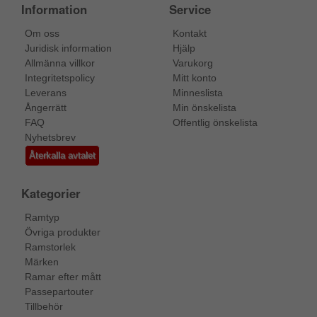
Information
Service
Om oss
Kontakt
Juridisk information
Hjälp
Allmänna villkor
Varukorg
Integritetspolicy
Mitt konto
Leverans
Minneslista
Ångerrätt
Min önskelista
FAQ
Offentlig önskelista
Nyhetsbrev
Återkalla avtalet
Kategorier
Ramtyp
Övriga produkter
Ramstorlek
Märken
Ramar efter mått
Passepartouter
Tillbehör