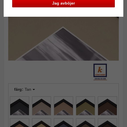
Jag avböjer
Tillbaka
Näst
färg:
Tan