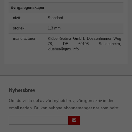
övriga egenskaper
nivå:
Standard
storlek:
1,3 mm
manufacturer:
Klüber-Gebira GmbH, Dossenheimer Weg
78, DE 69198 Schriesheim,
klueber@gmx.info
Nyhetsbrev
Om du vill ta del av vårt nyhetsbrev, vänligen skriv in din
email nedan. Du kan avbryta abonnemanget när som helst.