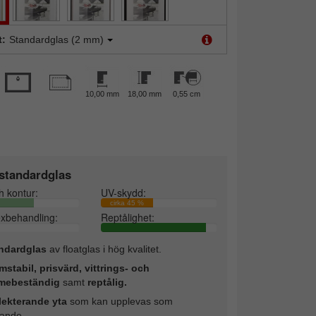
t:
Standardglas (2 mm)
10,00 mm
18,00 mm
0,55 cm
standardglas
h kontur:
UV-skydd:
cirka 45 %
exbehandling:
Reptålighet:
ndardglas
av floatglas i hög kvalitet.
mstabil, prisvärd, vittrings- och
mebeständig
samt
reptålig.
lekterande yta
som kan upplevas som
rande.