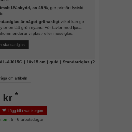
imalt UV-skydd, ca 45 %
, ger primärt fysiskt
dd.
ndardglas är något grönaktigt
vilket kan ge
 ytor en lätt grön nyans. För tavlor med ljusa
ekommenderar vi plast- eller museiglas.
m standardglas
WAL-AJ015G | 10x15 cm | guld | Standardglas (2
råga om artikeln
*
 kr
Lägg till i varukorgen
 inom:
5 - 6 arbetsdagar