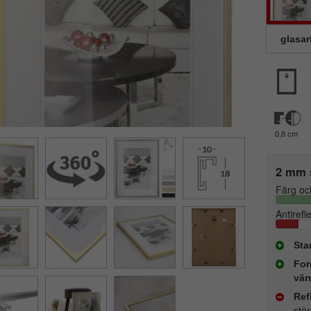
glasar
0,8 cm
2 mm 
Färg oc
Antirefl
Sta
For
vär
Ref
stö