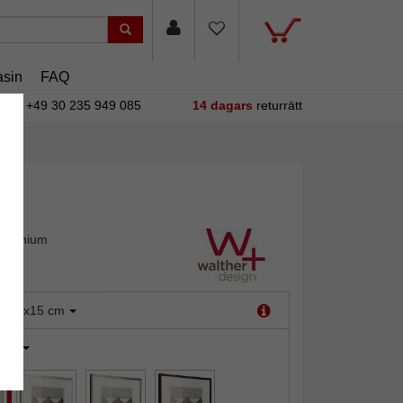
sin
FAQ
+49 30 235 949 085
14 dagars
returrätt
luminium
:
10x15 cm
uld