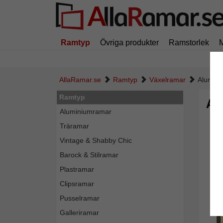
Ramtyp
Övriga produkter
Ramstorlek
AllaRamar.se
Ramtyp
Växelramar
Alumini
Ramtyp
Al
Aluminiumramar
Träramar
Vintage & Shabby Chic
Barock & Stilramar
Plastramar
Clipsramar
Pusselramar
Galleriramar
Tillba