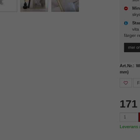
Min
sky
Sta
vita
färger r
mer o
Art.Nr.: 
mm)
F
171
Leverans