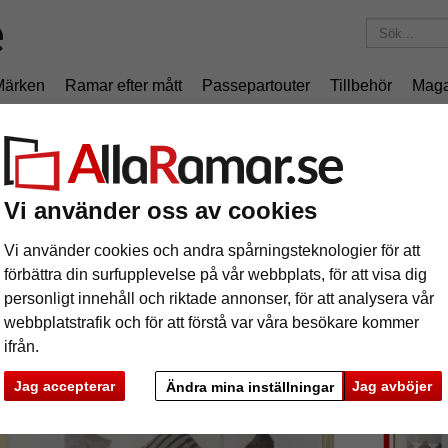
Märken
Ramar efter mått
Passepartouter
Tillbehör
Maga
195 kr
i leveranskostnad.
Oavsett hur mycket du beställer.
umram Chair
uminiumram Chair
Vi använder oss av cookies
Vi använder cookies och andra spårningsteknologier för att
Ram av a
förbättra din surfupplevelse på vår webbplats, för att visa dig
personligt innehåll och riktade annonser, för att analysera vår
webbplatstrafik och för att förstå var våra besökare kommer
format
ifrån.
färg:
g
Jag accepterar
Jag avböjer
Ändra mina inställningar
ka
Nästa