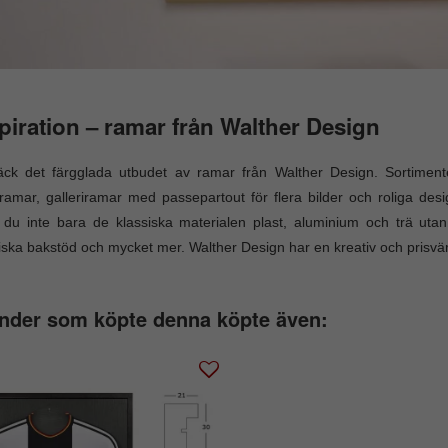
piration – ramar från Walther Design
äck det färgglada utbudet av ramar från Walther Design. Sortimen
ramar, galleriramar med passepartout för flera bilder och roliga des
r du inte bara de klassiska materialen plast, aluminium och trä ut
iska bakstöd och mycket mer. Walther Design har en kreativ och prisvär
nder som köpte denna köpte även: