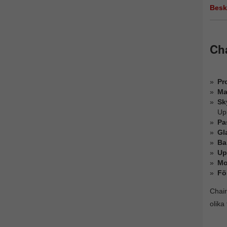
Besk
Ch
Pro
Ma
Sk
Up
Pa
Gl
Ba
Up
Mo
Fö
Chair
olika