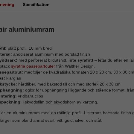
rivning
Specifikation
air aluminiumram
fil:
platt profil, 10 mm bred
terial:
anodiserat aluminium med borstad finish
yddsark:
med perforerat bildutsnitt,
inte syrafritt
– letar du efter en l
ptäck
syrafria passepartouter
från Walther Design.
ssepartout:
medföljer de kvadratiska formaten 20 x 20 cm, 30 x 30 c
as:
klarglas
kstycke:
hårdfiber, med bakstöd till och med storlek 20 x 30 cm
phängning:
öglor för upphängning i liggande och stående format, fr
ntering:
vridbara clips
rpackning
: i skyddsfilm och skyddshörn av kartong.
 är en aluminiumram med en rätlinjig profil. Listernas borstade finis
 färger som bland annat svart, vitt, guld, silver och stål.