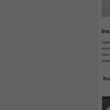
Ins
Uppt
växel
hitta
prakt
Ku