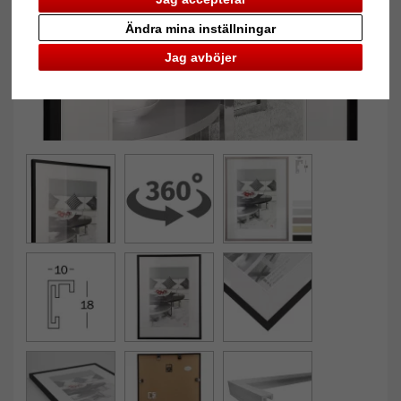
Ändra mina inställningar
Jag avböjer