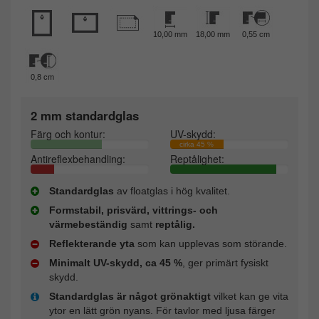
10,00 mm
18,00 mm
0,55 cm
0,8 cm
2 mm standardglas
Färg och kontur:
UV-skydd:
cirka 45 %
Antireflexbehandling:
Reptålighet:
Standardglas
av floatglas i hög kvalitet.
Formstabil, prisvärd, vittrings- och
värmebeständig
samt
reptålig.
Reflekterande yta
som kan upplevas som störande.
Minimalt UV-skydd, ca 45 %
, ger primärt fysiskt
skydd.
Standardglas är något grönaktigt
vilket kan ge vita
ytor en lätt grön nyans. För tavlor med ljusa färger