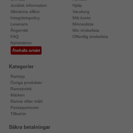
Juridisk information
Hjälp
Allmänna villkor
Varukorg
Integritetspolicy
Mitt konto
Leverans
Minneslista
Ångerrätt
Min önskelista
FAQ
Offentlig önskelista
Nyhetsbrev
Återkalla avtalet
Kategorier
Ramtyp
Övriga produkter
Ramstorlek
Märken
Ramar efter mått
Passepartouter
Tillbehör
Säkra betalningar