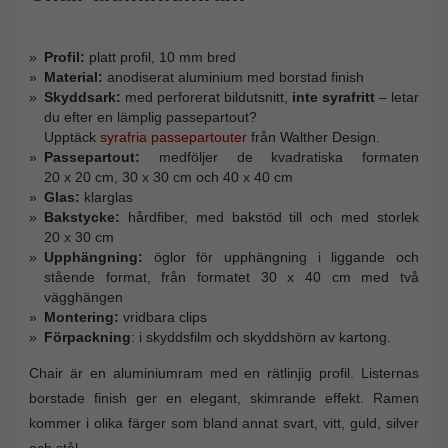
Profil:
platt profil, 10 mm bred
Material:
anodiserat aluminium med borstad finish
Skyddsark:
med perforerat bildutsnitt,
inte syrafritt
– letar
du efter en lämplig passepartout?
Upptäck
syrafria passepartouter
från Walther Design.
Passepartout:
medföljer de kvadratiska formaten
20 x 20 cm, 30 x 30 cm och 40 x 40 cm
Glas:
klarglas
Bakstycke:
hårdfiber, med bakstöd till och med storlek
20 x 30 cm
Upphängning:
öglor för upphängning i liggande och
stående format, från formatet 30 x 40 cm med två
vägghängen
Montering:
vridbara clips
Förpackning
: i skyddsfilm och skyddshörn av kartong.
Chair är en aluminiumram med en rätlinjig profil. Listernas
borstade finish ger en elegant, skimrande effekt. Ramen
kommer i olika färger som bland annat svart, vitt, guld, silver
och stål.