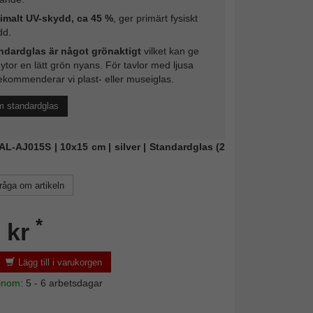
imalt UV-skydd, ca 45 %
, ger primärt fysiskt
dd.
ndardglas är något grönaktigt
vilket kan ge
 ytor en lätt grön nyans. För tavlor med ljusa
ekommenderar vi plast- eller museiglas.
m standardglas
WAL-AJ015S | 10x15 cm | silver | Standardglas (2
råga om artikeln
*
 kr
Lägg till i varukorgen
 inom:
5 - 6 arbetsdagar