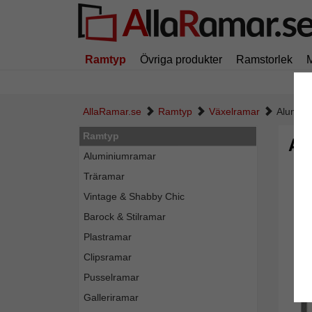
Ramtyp
Övriga produkter
Ramstorlek
AllaRamar.se
Ramtyp
Växelramar
Alumini
Ramtyp
Al
Aluminiumramar
Träramar
Vintage & Shabby Chic
Barock & Stilramar
Plastramar
Clipsramar
Pusselramar
Galleriramar
Tillba