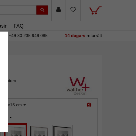
sin
FAQ
+49 30 235 949 085
14 dagars
returrätt
luminium
:
10x15 cm
ilver