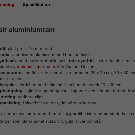
rivning
Specifikation
air aluminiumram
fil:
platt profil, 10 mm bred
terial:
anodiserat aluminium med borstad finish
yddsark:
med perforerat bildutsnitt,
inte syrafritt
– letar du efter en l
ptäck
syrafria passepartouter
från Walther Design.
ssepartout:
medföljer de kvadratiska formaten 20 x 20 cm, 30 x 30 c
as:
klarglas
kstycke:
hårdfiber, med bakstöd till och med storlek 20 x 30 cm
phängning:
öglor för upphängning i liggande och stående format, fr
ntering:
vridbara clips
rpackning
: i skyddsfilm och skyddshörn av kartong.
 är en aluminiumram med en rätlinjig profil. Listernas borstade finis
 färger som bland annat svart, vitt, guld, silver och stål.