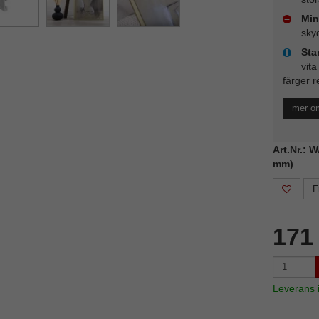
Min
sky
Sta
vita
färger r
mer o
Art.Nr.: 
mm)
F
171
Leverans