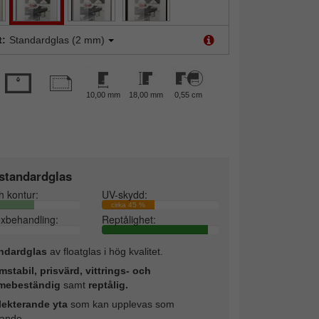
t:
Standardglas (2 mm)
10,00 mm
18,00 mm
0,55 cm
standardglas
h kontur:
UV-skydd:
cirka 45 %
exbehandling:
Reptålighet:
ndardglas
av floatglas i hög kvalitet.
mstabil, prisvärd, vittrings- och
mebeständig
samt
reptålig.
lekterande yta
som kan upplevas som
rande.