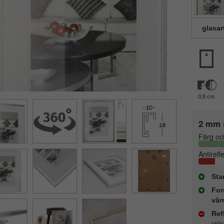
glasar
0,8 cm
2 mm 
Färg oc
Antirefl
Sta
For
vär
Ref
stö