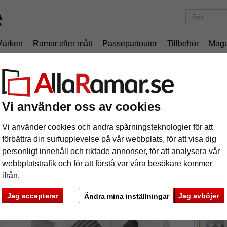
Märken
Ramar efter mått
Passepartouter
Tillbehör
Maga
195 kr
i leveranskostnad.
Oavsett hur mycket du beställer.
umram Chair
uminiumram Chair
Vi använder oss av cookies
Vi använder cookies och andra spårningsteknologier för att
Ram av a
förbättra din surfupplevelse på vår webbplats, för att visa dig
personligt innehåll och riktade annonser, för att analysera vår
webbplatstrafik och för att förstå var våra besökare kommer
format
ifrån.
färg:
s
Jag accepterar
Jag avböjer
Ändra mina inställningar
ka
Nästa