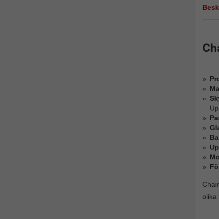
Besk
Ch
Pro
Ma
Sk
Up
Pa
Gl
Ba
Up
Mo
Fö
Chair
olika