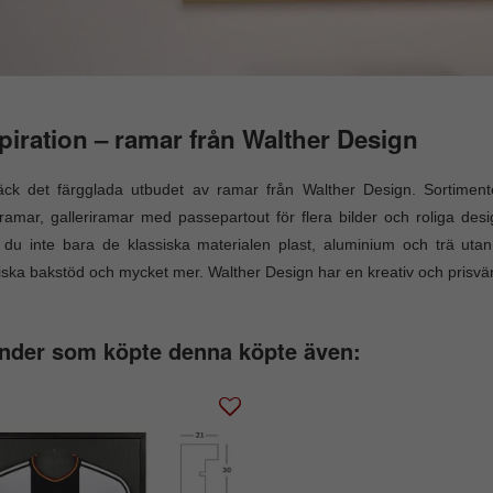
piration – ramar från Walther Design
äck det färgglada utbudet av ramar från Walther Design. Sortimen
ramar, galleriramar med passepartout för flera bilder och roliga des
r du inte bara de klassiska materialen plast, aluminium och trä ut
iska bakstöd och mycket mer. Walther Design har en kreativ och prisvär
nder som köpte denna köpte även: