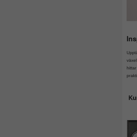
Ins
Uppt
växel
hitta
prakt
Ku