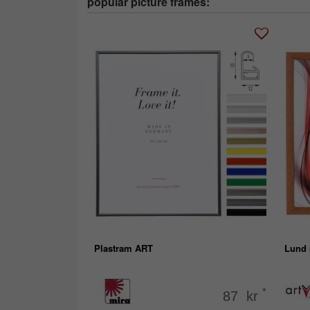
popular picture frames:
Plastram ART
Lund 
*
87 kr