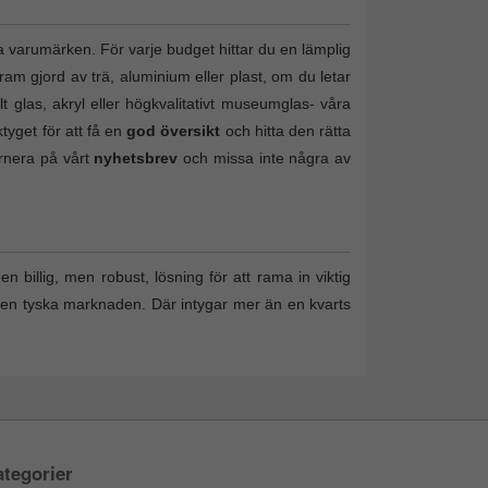
a varumärken. För varje budget hittar du en lämplig
ram gjord av trä, aluminium eller plast, om du letar
lt glas, akryl eller högkvalitativt museumglas- våra
tyget för att få en
god översikt
och hitta den rätta
ernera på vårt
nyhetsbrev
och missa inte några av
n billig, men robust, lösning för att rama in viktig
den tyska marknaden. Där intygar mer än en kvarts
tegorier