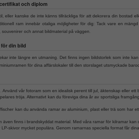
l certifikat och diplom
il, eller kanske de inte känns tillräckliga för att dekorera din bostad el
itionell ram innebär otaliga möjligheter för dig: Tack vare en mängd
t, souvenirer och annat bildmaterial på väggen.
ör din bild
lekar inte längre en utmaning. Det finns ingen bildstorlek som inte ka
miniumramen för dina affärslokaler till den storslaget utsmyckade baro
n. Använd vår fotoram som en idealisk perent till jul, äktenskap eller ett 
tspelares tröja. Alternativt kan du föreviga dina år av sportsliga framgån
affischer kan du använda ramar av aluminium, plast eller trä som har ett
m även finns i brandskyddat material. Med våra ramar för kilramar kan d
ör LP-skivor mycket populära. Genom ramarnas speciella format får dina 