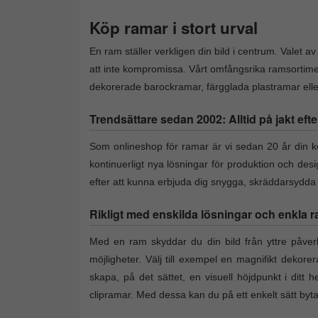
Köp ramar i stort urval
En ram ställer verkligen din bild i centrum. Valet a
att inte kompromissa. Vårt omfångsrika ramsortime
dekorerade barockramar, färgglada plastramar eller 
Trendsättare sedan 2002: Alltid på jakt efte
Som onlineshop för ramar är vi sedan 20 år din kon
kontinuerligt nya lösningar för produktion och des
efter att kunna erbjuda dig snygga, skräddarsydd
Rikligt med enskilda lösningar och enkla r
Med en ram skyddar du din bild från yttre påverk
möjligheter. Välj till exempel en magnifikt dekore
skapa, på det sättet, en visuell höjdpunkt i ditt h
clipramar. Med dessa kan du på ett enkelt sätt by