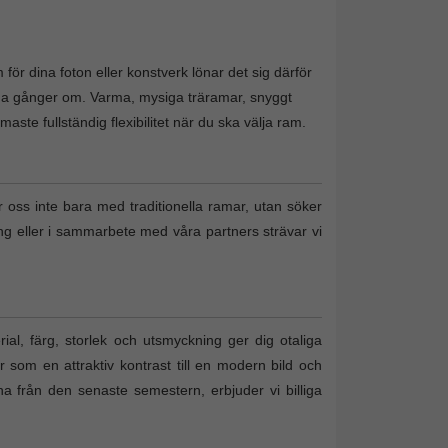
för dina foton eller konstverk lönar det sig därför
nga gånger om. Varma, mysiga träramar, snyggt
te fullständig flexibilitet när du ska välja ram.
r oss inte bara med traditionella ramar, utan söker
ing eller i sammarbete med våra partners strävar vi
al, färg, storlek och utsmyckning ger dig otaliga
r som en attraktiv kontrast till en modern bild och
tona från den senaste semestern, erbjuder vi billiga