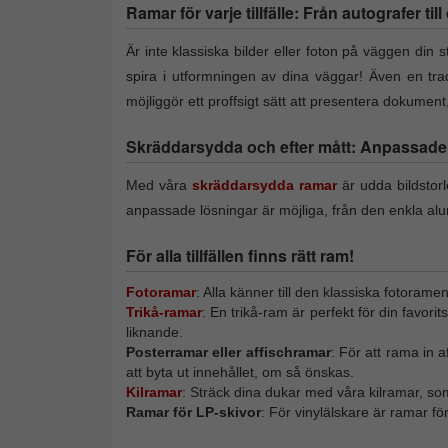
Ramar för varje tillfälle: Från autografer til
Är inte klassiska bilder eller foton på väggen din st
spira i utformningen av dina väggar! Även en trad
möjliggör ett proffsigt sätt att presentera dokumen
Skräddarsydda och efter mått: Anpassade f
Med våra
skräddarsydda ramar
är udda bildstor
anpassade lösningar är möjliga, från den enkla alu
För alla tillfällen finns rätt ram!
Fotoramar
: Alla känner till den klassiska fotorame
Trikå-ramar
: En trikå-ram är perfekt för din favori
liknande.
Posterramar eller affischramar
: För att rama in 
att byta ut innehållet, om så önskas.
Kilramar
: Sträck dina dukar med våra kilramar, so
Ramar för LP-skivor
: För vinylälskare är ramar f