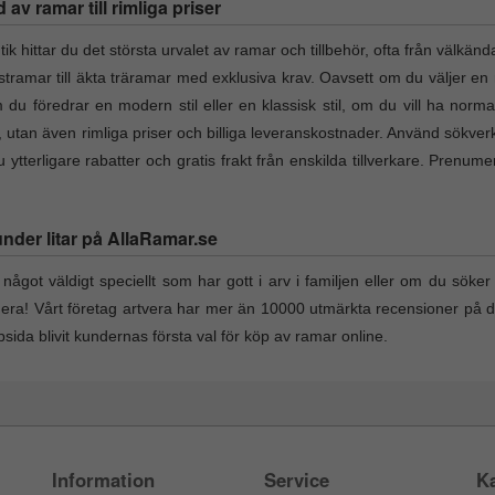
v ramar till rimliga priser
hittar du det största urvalet av ramar och tillbehör, ofta från välkänd
lastramar till äkta träramar med exklusiva krav. Oavsett om du väljer en 
du föredrar en modern stil eller en klassisk stil, om du vill ha norma
t, utan även rimliga priser och billiga leveranskostnader. Använd sökverk
ytterligare rabatter och gratis frakt från enskilda tillverkare. Prenum
under litar på AllaRamar.se
något väldigt speciellt som har gott i arv i familjen eller om du söker e
nera! Vårt företag artvera har mer än 10000 utmärkta recensioner på 
ida blivit kundernas första val för köp av ramar online.
Information
Service
Ka