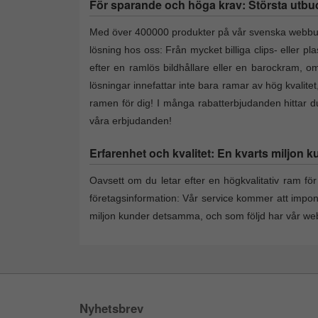
För sparande och höga krav: Största utbud a
Med över 400000 produkter på vår svenska webbutik 
lösning hos oss: Från mycket billiga clips- eller p
efter en ramlös bildhållare eller en barockram, om 
lösningar innefattar inte bara ramar av hög kvalite
ramen för dig! I många rabatterbjudanden hittar du 
våra erbjudanden!
Erfarenhet och kvalitet: En kvarts miljon k
Oavsett om du letar efter en högkvalitativ ram för 
företagsinformation: Vår service kommer att impo
miljon kunder detsamma, och som följd har vår webs
Nyhetsbrev