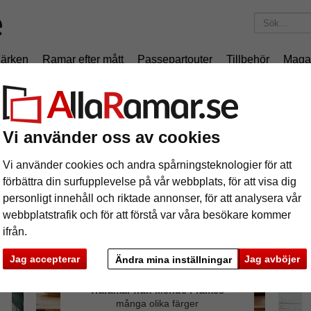
ärken
Ramar efter mått
Passepartouter
Tillbehör
Maga
195 kr
i leveranskostnad.
Oavsett hur mycket du beställer.
Vi använder oss av cookies
Vi använder cookies och andra spårningsteknologier för att
förbättra din surfupplevelse på vår webbplats, för att visa dig
personligt innehåll och riktade annonser, för att analysera vår
webbplatstrafik och för att förstå var våra besökare kommer
ifrån.
Jag accepterar
Jag avböjer
Ändra mina inställningar
Träramar från Mende Frames
många olika färger