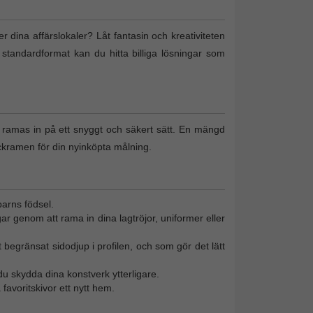
ler dina affärslokaler? Låt fantasin och kreativiteten
 standardformat kan du hitta billiga lösningar som
n ramas in på ett snyggt och säkert sätt. En mängd
ckramen för din nyinköpta målning.
barns födsel.
gar genom att rama in dina lagtröjor, uniformer eller
 begränsat sidodjup i profilen, och som gör det lätt
u skydda dina konstverk ytterligare.
favoritskivor ett nytt hem.