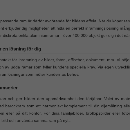
v passande ram är därför avgörande för bildens effekt. När du köper ram 
nt erbjuder dig möjligheten att hitta en perfekt inramningslösning må
diskreta enkla aluminiumramar - över 400 000 objekt ger dig i det närmas
r en lösning för dig
takt för inramning av bilder, foton, affischer, dokument, mm. Vi nöje
ign av udda ramar som fyller kundens speciella krav. Via egen utveckl
a ramlösningar som möter kundernas behov.
amserier
an och ger bilden den uppmärksamhet den förtjänar. Valet av materi
rad barockram som ett harmoniskt komplement till din oljemålning elle
em eller på ditt kontor. För dina familjebilder, bröllopsbilder eller fo
ta bild och använda samma ram på nytt.