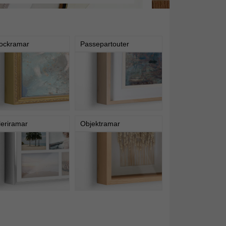
ockramar
Passepartouter
leriramar
Objektramar