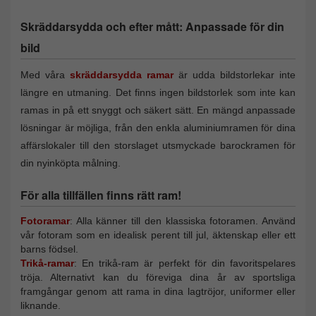
Skräddarsydda och efter mått: Anpassade för din
bild
Med våra
skräddarsydda ramar
är udda bildstorlekar inte
längre en utmaning. Det finns ingen bildstorlek som inte kan
ramas in på ett snyggt och säkert sätt. En mängd anpassade
lösningar är möjliga, från den enkla aluminiumramen för dina
affärslokaler till den storslaget utsmyckade barockramen för
din nyinköpta målning.
För alla tillfällen finns rätt ram!
Fotoramar
: Alla känner till den klassiska fotoramen. Använd
vår fotoram som en idealisk perent till jul, äktenskap eller ett
barns födsel.
Trikå-ramar
: En trikå-ram är perfekt för din favoritspelares
tröja. Alternativt kan du föreviga dina år av sportsliga
framgångar genom att rama in dina lagtröjor, uniformer eller
liknande.