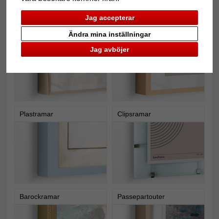
Jag accepterar
Aluminiumramar
Träramar
Ändra mina inställningar
Jag avböjer
Plastramar
Clipsramar
Barockramar
Passepartouter