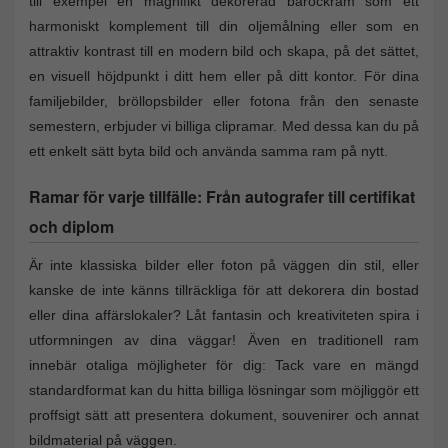
till exempel en magnifikt dekorerad barockram som ett
harmoniskt komplement till din oljemålning eller som en
attraktiv kontrast till en modern bild och skapa, på det sättet,
en visuell höjdpunkt i ditt hem eller på ditt kontor. För dina
familjebilder, bröllopsbilder eller fotona från den senaste
semestern, erbjuder vi billiga clipramar. Med dessa kan du på
ett enkelt sätt byta bild och använda samma ram på nytt.
Ramar för varje tillfälle: Från autografer till certifikat
och diplom
Är inte klassiska bilder eller foton på väggen din stil, eller
kanske de inte känns tillräckliga för att dekorera din bostad
eller dina affärslokaler? Låt fantasin och kreativiteten spira i
utformningen av dina väggar! Även en traditionell ram
innebär otaliga möjligheter för dig: Tack vare en mängd
standardformat kan du hitta billiga lösningar som möjliggör ett
proffsigt sätt att presentera dokument, souvenirer och annat
bildmaterial på väggen.