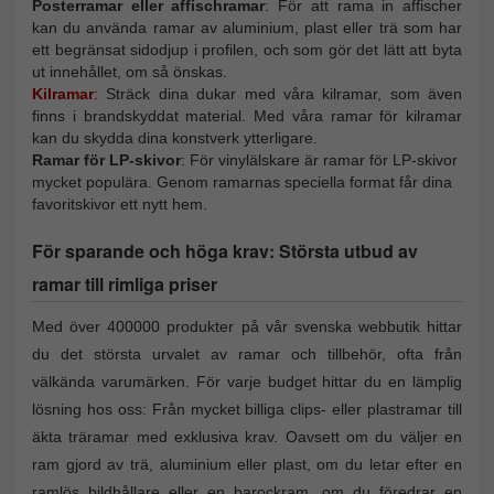
Posterramar eller affischramar
: För att rama in affischer
kan du använda ramar av aluminium, plast eller trä som har
ett begränsat sidodjup i profilen, och som gör det lätt att byta
ut innehållet, om så önskas.
Kilramar
: Sträck dina dukar med våra kilramar, som även
finns i brandskyddat material. Med våra ramar för kilramar
kan du skydda dina konstverk ytterligare.
Ramar för LP-skivor
: För vinylälskare är ramar för LP-skivor
mycket populära. Genom ramarnas speciella format får dina
favoritskivor ett nytt hem.
För sparande och höga krav: Största utbud av
ramar till rimliga priser
Med över 400000 produkter på vår svenska webbutik hittar
du det största urvalet av ramar och tillbehör, ofta från
välkända varumärken. För varje budget hittar du en lämplig
lösning hos oss: Från mycket billiga clips- eller plastramar till
äkta träramar med exklusiva krav. Oavsett om du väljer en
ram gjord av trä, aluminium eller plast, om du letar efter en
ramlös bildhållare eller en barockram, om du föredrar en