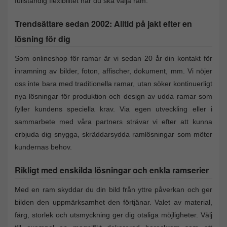
fullständig flexibilitet när du ska välja ram.
Trendsättare sedan 2002: Alltid på jakt efter en
lösning för dig
Som onlineshop för ramar är vi sedan 20 år din kontakt för
inramning av bilder, foton, affischer, dokument, mm. Vi nöjer
oss inte bara med traditionella ramar, utan söker kontinuerligt
nya lösningar för produktion och design av udda ramar som
fyller kundens speciella krav. Via egen utveckling eller i
sammarbete med våra partners strävar vi efter att kunna
erbjuda dig snygga, skräddarsydda ramlösningar som möter
kundernas behov.
Rikligt med enskilda lösningar och enkla ramserier
Med en ram skyddar du din bild från yttre påverkan och ger
bilden den uppmärksamhet den förtjänar. Valet av material,
färg, storlek och utsmyckning ger dig otaliga möjligheter. Välj