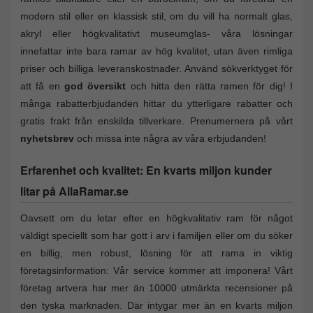
modern stil eller en klassisk stil, om du vill ha normalt glas,
akryl eller högkvalitativt museumglas- våra lösningar
innefattar inte bara ramar av hög kvalitet, utan även rimliga
priser och billiga leveranskostnader. Använd sökverktyget för
att få en
god översikt
och hitta den rätta ramen för dig! I
många rabatterbjudanden hittar du ytterligare rabatter och
gratis frakt från enskilda tillverkare. Prenumernera på vårt
nyhetsbrev
och missa inte några av våra erbjudanden!
Erfarenhet och kvalitet: En kvarts miljon kunder
litar på AllaRamar.se
Oavsett om du letar efter en högkvalitativ ram för något
väldigt speciellt som har gott i arv i familjen eller om du söker
en billig, men robust, lösning för att rama in viktig
företagsinformation: Vår service kommer att imponera! Vårt
företag artvera har mer än 10000 utmärkta recensioner på
den tyska marknaden. Där intygar mer än en kvarts miljon