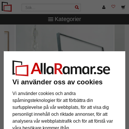
Kategorier
Vi använder oss av cookies
Vi använder cookies och andra
spårningsteknologier för att förbättra din
surfupplevelse på vår webbplats, för att visa dig
Design och kvalitet
personligt innehåll och riktade annonser, för att
aluminiumramar från Nielsen Design
analysera vår webbplatstrafik och för att förstå var
våra besökare kommer ifrån.