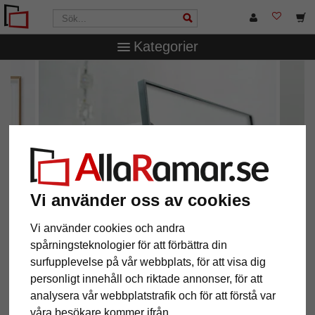
Kategorier
Vi använder oss av cookies
Vi använder cookies och andra
spårningsteknologier för att förbättra din
surfupplevelse på vår webbplats, för att visa dig
Design och kvalitet
personligt innehåll och riktade annonser, för att
aluminiumramar från Nielsen Design
analysera vår webbplatstrafik och för att förstå var
våra besökare kommer ifrån.