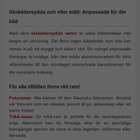
Skräddarsydda och efter mått: Anpassade för din
bild
Med våra
skräddarsydda ramar
är udda bildstorlekar inte
längre en utmaning. Det finns ingen bildstorlek som inte kan
ramas in på ett snyggt och säkert sätt. En mängd anpassade
lösningar är möjliga, från den enkla aluminiumramen för dina
affärslokaler till den storslaget utsmyckade barockramen för
din nyinköpta målning.
För alla tillfällen finns rätt ram!
Fotoramar
: Alla känner till den klassiska fotoramen. Använd
vår fotoram som en idealisk perent till jul, äktenskap eller ett
barns födsel.
Trikå-ramar
: En trikå-ram är perfekt för din favoritspelares
tröja. Alternativt kan du föreviga dina år av sportsliga
framgångar genom att rama in dina lagtröjor, uniformer eller
liknande.