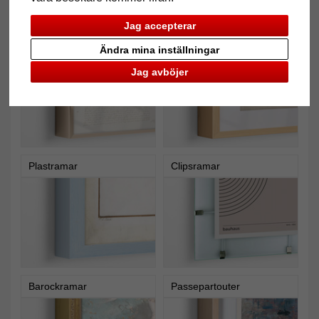
Jag accepterar
Aluminiumramar
Träramar
Ändra mina inställningar
Jag avböjer
Plastramar
Clipsramar
Barockramar
Passepartouter