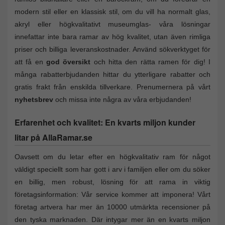
modern stil eller en klassisk stil, om du vill ha normalt glas,
akryl eller högkvalitativt museumglas- våra lösningar
innefattar inte bara ramar av hög kvalitet, utan även rimliga
priser och billiga leveranskostnader. Använd sökverktyget för
att få en
god översikt
och hitta den rätta ramen för dig! I
många rabatterbjudanden hittar du ytterligare rabatter och
gratis frakt från enskilda tillverkare. Prenumernera på vårt
nyhetsbrev
och missa inte några av våra erbjudanden!
Erfarenhet och kvalitet: En kvarts miljon kunder
litar på AllaRamar.se
Oavsett om du letar efter en högkvalitativ ram för något
väldigt speciellt som har gott i arv i familjen eller om du söker
en billig, men robust, lösning för att rama in viktig
företagsinformation: Vår service kommer att imponera! Vårt
företag artvera har mer än 10000 utmärkta recensioner på
den tyska marknaden. Där intygar mer än en kvarts miljon