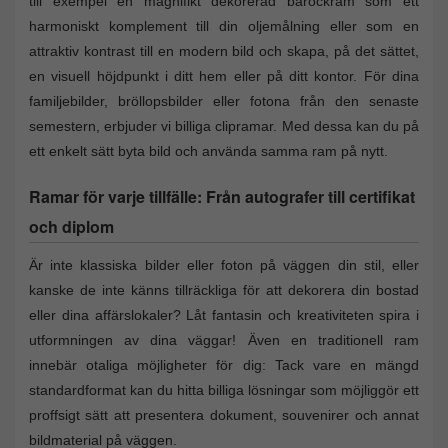
till exempel en magnifikt dekorerad barockram som ett
harmoniskt komplement till din oljemålning eller som en
attraktiv kontrast till en modern bild och skapa, på det sättet,
en visuell höjdpunkt i ditt hem eller på ditt kontor. För dina
familjebilder, bröllopsbilder eller fotona från den senaste
semestern, erbjuder vi billiga clipramar. Med dessa kan du på
ett enkelt sätt byta bild och använda samma ram på nytt.
Ramar för varje tillfälle: Från autografer till certifikat
och diplom
Är inte klassiska bilder eller foton på väggen din stil, eller
kanske de inte känns tillräckliga för att dekorera din bostad
eller dina affärslokaler? Låt fantasin och kreativiteten spira i
utformningen av dina väggar! Även en traditionell ram
innebär otaliga möjligheter för dig: Tack vare en mängd
standardformat kan du hitta billiga lösningar som möjliggör ett
proffsigt sätt att presentera dokument, souvenirer och annat
bildmaterial på väggen.