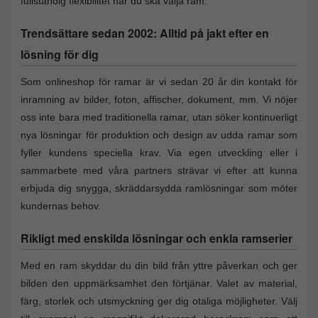
fullständig flexibilitet när du ska välja ram.
Trendsättare sedan 2002: Alltid på jakt efter en
lösning för dig
Som onlineshop för ramar är vi sedan 20 år din kontakt för
inramning av bilder, foton, affischer, dokument, mm. Vi nöjer
oss inte bara med traditionella ramar, utan söker kontinuerligt
nya lösningar för produktion och design av udda ramar som
fyller kundens speciella krav. Via egen utveckling eller i
sammarbete med våra partners strävar vi efter att kunna
erbjuda dig snygga, skräddarsydda ramlösningar som möter
kundernas behov.
Rikligt med enskilda lösningar och enkla ramserier
Med en ram skyddar du din bild från yttre påverkan och ger
bilden den uppmärksamhet den förtjänar. Valet av material,
färg, storlek och utsmyckning ger dig otaliga möjligheter. Välj