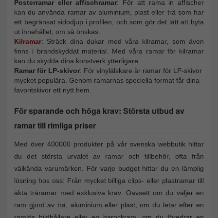
Posterramar eller affischramar
: För att rama in affischer
kan du använda ramar av aluminium, plast eller trä som har
ett begränsat sidodjup i profilen, och som gör det lätt att byta
ut innehållet, om så önskas.
Kilramar
: Sträck dina dukar med våra kilramar, som även
finns i brandskyddat material. Med våra ramar för kilramar
kan du skydda dina konstverk ytterligare.
Ramar för LP-skivor
: För vinylälskare är ramar för LP-skivor
mycket populära. Genom ramarnas speciella format får dina
favoritskivor ett nytt hem.
För sparande och höga krav: Största utbud av
ramar till rimliga priser
Med över 400000 produkter på vår svenska webbutik hittar
du det största urvalet av ramar och tillbehör, ofta från
välkända varumärken. För varje budget hittar du en lämplig
lösning hos oss: Från mycket billiga clips- eller plastramar till
äkta träramar med exklusiva krav. Oavsett om du väljer en
ram gjord av trä, aluminium eller plast, om du letar efter en
ramlös bildhållare eller en barockram, om du föredrar en