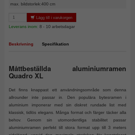
max. bildstorlek:400 cm
Lägg till i varukorgen
Leverans inom:
8 - 10 arbetsdagar
Beskrivning
Specifikation
Måttbeställda aluminiumramen
Quadro XL
Det finns knappast ett användningsområde som denna
allrounder inte passar in. Den populära bytesramen i
aluminium imponerar med sin diskret rundade list med
klassisk, tidlös elegans. Många format och färger täcker alla
behov. Genom sin utomordentliga stabilitet passar
aluminiumramen perfekt till stora format upp till 3 meters
sidolängd, varvid den maximala storleken för konstglaset