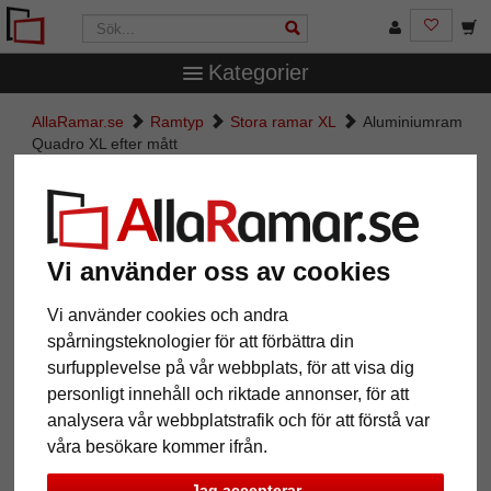
Kategorier
AllaRamar.se
Ramtyp
Stora ramar XL
Aluminiumram
Quadro XL efter mått
Aluminiumram Quadro XL efter
mått
Vi använder oss av cookies
Vi använder cookies och andra
spårningsteknologier för att förbättra din
surfupplevelse på vår webbplats, för att visa dig
personligt innehåll och riktade annonser, för att
analysera vår webbplatstrafik och för att förstå var
våra besökare kommer ifrån.
Tillbaka
Näst
Jag accepterar