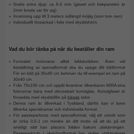
Gratis extra djup: ca 5-6 mm (glaset och bakpanelen är
2mm breda var för sig)
Inramning upp till 3 meters sidlängd möjlig (som tom ram).
Individuellt förpackad i folie med skyddshörn.
Vad du bör tänka på när du beställer din ram
Formatet motsvarar alltid bildstorleken. Även vid
beställning av specialformat ska du uppge ditt bildformat
För en bild på 30x40 cm behöver du till exempel en ram på
30x40 cm.
Från 70x100 cm och uppåt levererar tillverkaren MIRA sina
fotoramar bara med okrossbart konstglas. Konstglaset är
försedda med skyddsfilm på
bägge
sidor.
Denna ram är tillverkad i Tyskland, därför kan vi även
tillverka specialramar och individuella format.
För passepartouts med specialformat, välj ett utsnitt som
är cirka 0,5-1 cm mindre än ditt motiv så att du på ett
smidigt sätt kan placera bilden bakom utskärningen.
Passepartouts i standardformat har redan utskärningar