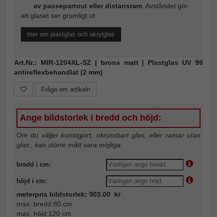
av passepartout eller distansram
. Avståndet gör
att glaset ser grumligt ut.
mer om plastglas och akrylglas
Art.Nr.: MIR-1204XL-SZ | brons matt | Plastglas UV 99
antireflexbehandlat (2 mm)
Fråga om artikeln
Ange bildstorlek i bredd och höjd:
Om du väljer konstgjort, okrossbart glas, eller ramar utan
glas , kan större mått vara möjliga.
bredd i cm:
höjd i cm:
meterpris bildstorlek: 903.00 kr
max. bredd:80 cm
max. höjd:120 cm