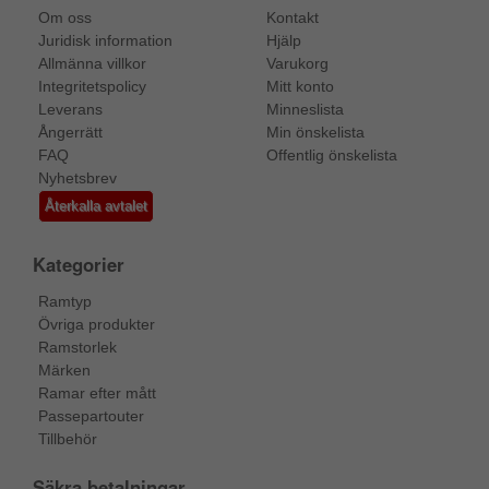
Om oss
Kontakt
Juridisk information
Hjälp
Allmänna villkor
Varukorg
Integritetspolicy
Mitt konto
Leverans
Minneslista
Ångerrätt
Min önskelista
FAQ
Offentlig önskelista
Nyhetsbrev
Återkalla avtalet
Kategorier
Ramtyp
Övriga produkter
Ramstorlek
Märken
Ramar efter mått
Passepartouter
Tillbehör
Säkra betalningar