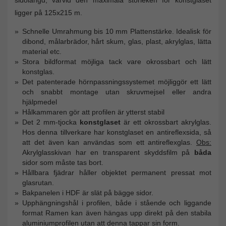
ligger på 125x215 m.
Schnelle Umrahmung bis 10 mm Plattenstärke. Idealisk för
dibond, målarbrädor, hårt skum, glas, plast, akrylglas, lätta
material etc.
Stora bildformat möjliga tack vare okrossbart och lätt
konstglas.
Det patenterade hörnpassningssystemet möjliggör ett lätt
och snabbt montage utan skruvmejsel eller andra
hjälpmedel
Hålkammaren gör att profilen är ytterst stabil
Det 2 mm-tjocka
konstglaset
är ett okrossbart akrylglas.
Hos denna tillverkare har konstglaset en antireflexsida, så
att det även kan användas som ett antireflexglas.
Obs:
Akrylglasskivan har en transparent skyddsfilm på
båda
sidor som måste tas bort.
Hållbara fjädrar håller objektet permanent pressat mot
glasrutan.
Bakpanelen i HDF är slät på bägge sidor.
Upphängningshål i profilen, både i stående och liggande
format Ramen kan även hängas upp direkt på den stabila
aluminiumprofilen utan att denna tappar sin form.