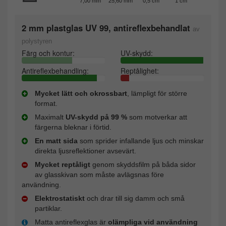
7,00 mm
25,60 mm
0,5 cm
1 cm
2 mm plastglas UV 99, antireflexbehandlat
av
polystyren
Färg och kontur:
UV-skydd:
Antireflexbehandling:
Reptålighet:
Mycket lätt och okrossbart
, lämpligt för större
format.
Maximalt
UV-skydd på 99 %
som motverkar att
färgerna bleknar i förtid.
En matt sida
som sprider infallande ljus och minskar
direkta ljusreflektioner avsevärt.
Mycket reptåligt
genom skyddsfilm på båda sidor
av glasskivan som måste avlägsnas före
användning.
Elektrostatiskt
och drar till sig damm och små
partiklar.
Matta antireflexglas är
olämpliga vid användning