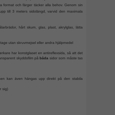
ga format och färger täcker alla behov. Genom sin
 upp till 3 meters sidolängd, varvid den maximala
rbrädor, hårt skum, glas, plast, akrylglas, lätta
tage utan skruvmejsel eller andra hjälpmedel
erkare har konstglaset en antireflexsida, så att det
ransparent skyddsfilm på
båda
sidor som måste tas
men kan även hängas upp direkt på den stabila
 sig)