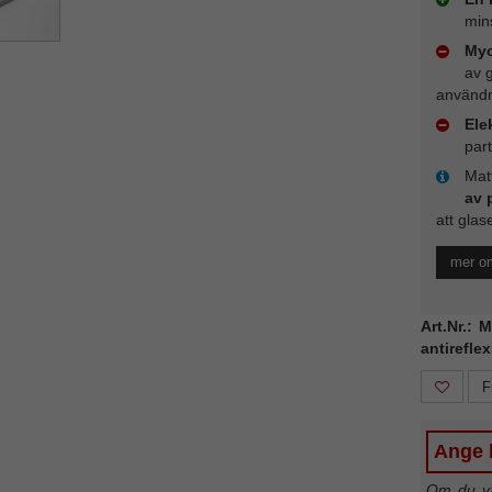
mins
Myc
av 
användn
Ele
part
Matt
av 
att glas
mer om
Art.Nr.: 
antirefle
F
Ange b
Om du väl