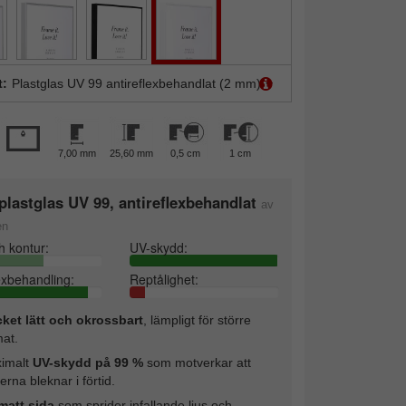
t:
Plastglas UV 99 antireflexbehandlat (2 mm)
7,00 mm
25,60 mm
0,5 cm
1 cm
lastglas UV 99, antireflexbehandlat
av
en
h kontur:
UV-skydd:
exbehandling:
Reptålighet:
ket lätt och okrossbart
, lämpligt för större
mat.
imalt
UV-skydd på 99 %
som motverkar att
erna bleknar i förtid.
matt sida
som sprider infallande ljus och