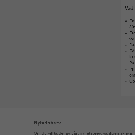
Vad 
For
30
Fr
fö
Den
För
ka
Pas
Pr
om
Obs
Nyhetsbrev
Om du vill ta del av vårt nyhetsbrev, vänligen skriv in