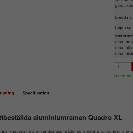
glas , ka
bredd i c
höjd i cm
meterpri
max. bre
max. höj
max. bild
Leverans
rivning
Specifikation
ttbeställda aluminiumramen Quadro XL
finns knappast ett användningsområde som denna allrounder inte 