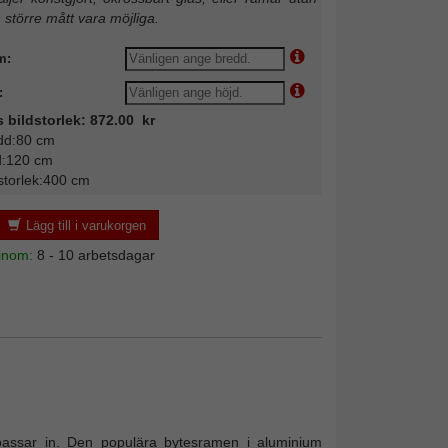
n större mått vara möjliga.
m:
:
s bildstorlek: 872.00 kr
dd:80 cm
d:120 cm
storlek:400 cm
Lägg till i varukorgen
 inom:
8 - 10 arbetsdagar
passar in. Den populära bytesramen i aluminium