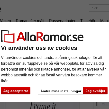
Märken
Ramar efter mått
Passepartouter
Tillbehör
Maga
195 kr
i leveranskostnad.
Oavsett hur mycket du beställer.
miniumram Quadro XL efter mått
Vi använder oss av cookies
uminiumram Quadro XL efter mått
Vi använder cookies och andra spårningsteknologier för att
förbättra din surfupplevelse på vår webbplats, för att visa dig
Aluminiumr
personligt innehåll och riktade annonser, för att analysera vår
webbplatstrafik och för att förstå var våra besökare kommer
ifrån.
färg:
v
Jag accepterar
Jag avböjer
Ändra mina inställningar
ka
Nästa