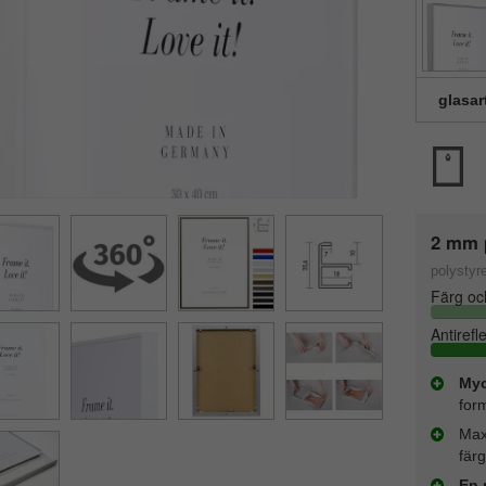
glasar
2 mm p
polystyr
Färg oc
Antirefl
Myc
for
Max
färg
En 