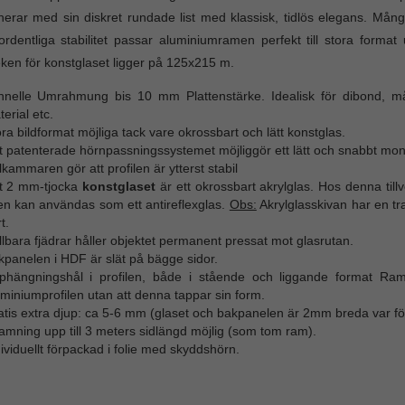
erar med sin diskret rundade list med klassisk, tidlös elegans. Mån
rdentliga stabilitet passar aluminiumramen perfekt till stora format
eken för konstglaset ligger på 125x215 m.
hnelle Umrahmung bis 10 mm Plattenstärke. Idealisk för dibond, måla
erial etc.
ra bildformat möjliga tack vare okrossbart och lätt konstglas.
t patenterade hörnpassningssystemet möjliggör ett lätt och snabbt mon
kammaren gör att profilen är ytterst stabil
t 2 mm-tjocka
konstglaset
är ett okrossbart akrylglas. Hos denna tillv
en kan användas som ett antireflexglas.
Obs:
Akrylglasskivan har en t
t.
lbara fjädrar håller objektet permanent pressat mot glasrutan.
panelen i HDF är slät på bägge sidor.
phängningshål i profilen, både i stående och liggande format Ra
miniumprofilen utan att denna tappar sin form.
tis extra djup: ca 5-6 mm (glaset och bakpanelen är 2mm breda var för
amning upp till 3 meters sidlängd möjlig (som tom ram).
ividuellt förpackad i folie med skyddshörn.