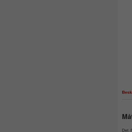
Besk
Må
Det 