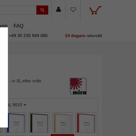
sin
FAQ
+49 30 235 949 085
14 dagars
returrätt
am - in XL efter mått
it RAL 9010