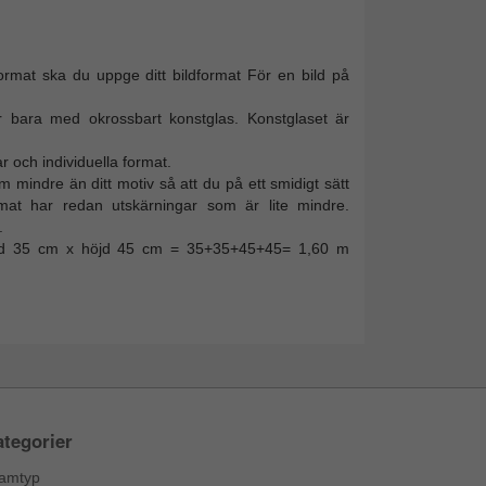
format ska du uppge ditt bildformat För en bild på
r bara med okrossbart konstglas. Konstglaset är
r och individuella format.
m mindre än ditt motiv så att du på ett smidigt sätt
mat har redan utskärningar som är lite mindre.
.
redd 35 cm x höjd 45 cm = 35+35+45+45= 1,60 m
tegorier
amtyp