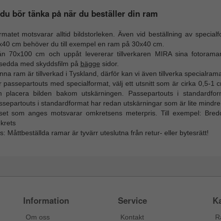
du bör tänka på när du beställer din ram
matet motsvarar alltid bildstorleken. Även vid beställning av special
x40 cm behöver du till exempel en ram på 30x40 cm.
ån 70x100 cm och uppåt levererar tillverkaren MIRA sina fotorama
rsedda med skyddsfilm på
bägge
sidor.
na ram är tillverkad i Tyskland, därför kan vi även tillverka specialrama
 passepartouts med specialformat, välj ett utsnitt som är cirka 0,5-1 c
n placera bilden bakom utskärningen. Passepartouts i standardfor
separtouts i standardformat har redan utskärningar som är lite mindre
iset som anges motsvarar omkretsens meterpris. Till exempel: B
krets
: Måttbeställda ramar är tyvärr uteslutna från retur- eller bytesrätt!
Information
Service
Ka
Om oss
Kontakt
R