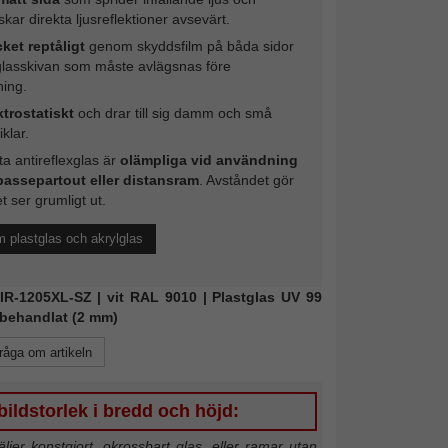
kar direkta ljusreflektioner avsevärt.
ket reptåligt
genom skyddsfilm på båda sidor
glasskivan som måste avlägsnas före
ing.
ktrostatiskt
och drar till sig damm och små
iklar.
a antireflexglas är
olämpliga vid användning
passepartout eller distansram
. Avståndet gör
et ser grumligt ut.
 plastglas och akrylglas
MIR-1205XL-SZ | vit RAL 9010 | Plastglas UV 99
xbehandlat (2 mm)
råga om artikeln
ildstorlek i bredd och höjd:
jer konstgjort, okrossbart glas, eller ramar utan