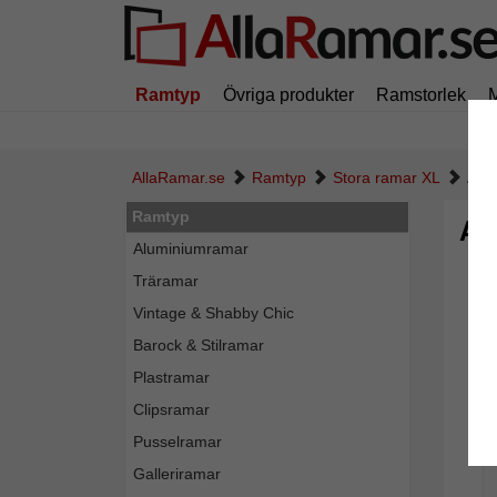
Ramtyp
Övriga produkter
Ramstorlek
AllaRamar.se
Ramtyp
Stora ramar XL
Alu
Ramtyp
Al
Aluminiumramar
Träramar
Vintage & Shabby Chic
Barock & Stilramar
Plastramar
Clipsramar
Pusselramar
Galleriramar
Tillba