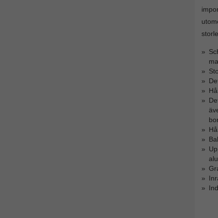
impon
utomo
storl
Sc
mat
Sto
De
Hål
De
äv
bor
Hål
Bak
Up
alu
Gra
Inr
Ind