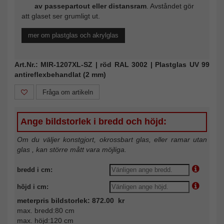
av passepartout eller distansram
. Avståndet gör
att glaset ser grumligt ut.
mer om plastglas och akrylglas
Art.Nr.: MIR-1207XL-SZ | röd RAL 3002 | Plastglas UV 99
antireflexbehandlat (2 mm)
Fråga om artikeln
Ange bildstorlek i bredd och höjd:
Om du väljer konstgjort, okrossbart glas, eller ramar utan
glas , kan större mått vara möjliga.
bredd i cm:
höjd i cm:
meterpris bildstorlek: 872.00 kr
max. bredd:80 cm
max. höjd:120 cm