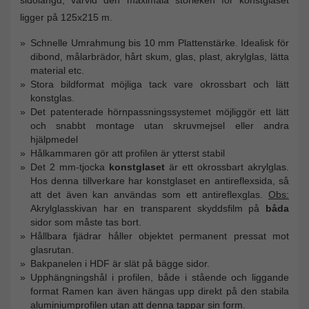
ligger på 125x215 m.
Schnelle Umrahmung bis 10 mm Plattenstärke. Idealisk för
dibond, målarbrädor, hårt skum, glas, plast, akrylglas, lätta
material etc.
Stora bildformat möjliga tack vare okrossbart och lätt
konstglas.
Det patenterade hörnpassningssystemet möjliggör ett lätt
och snabbt montage utan skruvmejsel eller andra
hjälpmedel
Hålkammaren gör att profilen är ytterst stabil
Det 2 mm-tjocka
konstglaset
är ett okrossbart akrylglas.
Hos denna tillverkare har konstglaset en antireflexsida, så
att det även kan användas som ett antireflexglas.
Obs:
Akrylglasskivan har en transparent skyddsfilm på
båda
sidor som måste tas bort.
Hållbara fjädrar håller objektet permanent pressat mot
glasrutan.
Bakpanelen i HDF är slät på bägge sidor.
Upphängningshål i profilen, både i stående och liggande
format Ramen kan även hängas upp direkt på den stabila
aluminiumprofilen utan att denna tappar sin form.