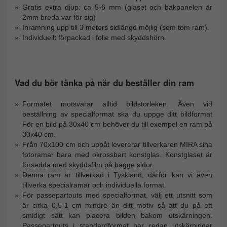
Gratis extra djup: ca 5-6 mm (glaset och bakpanelen är
2mm breda var för sig)
Inramning upp till 3 meters sidlängd möjlig (som tom ram).
Individuellt förpackad i folie med skyddshörn.
Vad du bör tänka på när du beställer din ram
Formatet motsvarar alltid bildstorleken. Även vid
beställning av specialformat ska du uppge ditt bildformat
För en bild på 30x40 cm behöver du till exempel en ram på
30x40 cm.
Från 70x100 cm och uppåt levererar tillverkaren MIRA sina
fotoramar bara med okrossbart konstglas. Konstglaset är
försedda med skyddsfilm på
bägge
sidor.
Denna ram är tillverkad i Tyskland, därför kan vi även
tillverka specialramar och individuella format.
För passepartouts med specialformat, välj ett utsnitt som
är cirka 0,5-1 cm mindre än ditt motiv så att du på ett
smidigt sätt kan placera bilden bakom utskärningen.
Passepartouts i standardformat har redan utskärningar