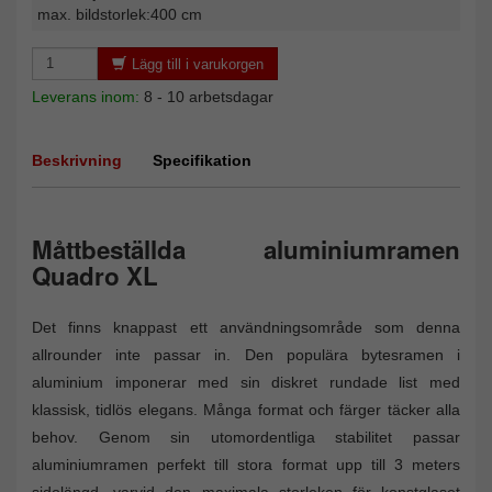
max. bildstorlek:400 cm
Lägg till i varukorgen
Leverans inom:
8 - 10 arbetsdagar
Beskrivning
Specifikation
Måttbeställda aluminiumramen
Quadro XL
Det finns knappast ett användningsområde som denna
allrounder inte passar in. Den populära bytesramen i
aluminium imponerar med sin diskret rundade list med
klassisk, tidlös elegans. Många format och färger täcker alla
behov. Genom sin utomordentliga stabilitet passar
aluminiumramen perfekt till stora format upp till 3 meters
sidolängd, varvid den maximala storleken för konstglaset