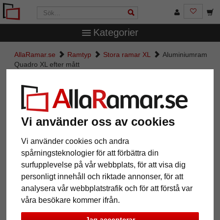
Kategorier
AllaRamar.se
Ramtyp
Stora ramar XL
Aluminiumram
Quadro XL efter mått
Aluminiumram Quadro XL efter
mått
Vi använder oss av cookies
Vi använder cookies och andra
spårningsteknologier för att förbättra din
surfupplevelse på vår webbplats, för att visa dig
personligt innehåll och riktade annonser, för att
analysera vår webbplatstrafik och för att förstå var
våra besökare kommer ifrån.
Tillbaka
Näst
Jag accepterar