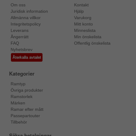
Om oss
Kontakt
Juridisk information
Hjälp
Allmänna villkor
Varukorg
Integritetspolicy
Mitt konto
Leverans
Minneslista
Ångerrätt
Min önskelista
FAQ
Offentlig önskelista
Nyhetsbrev
Återkalla avtalet
Kategorier
Ramtyp
Övriga produkter
Ramstorlek
Märken
Ramar efter mått
Passepartouter
Tillbehör
Säkra betalningar