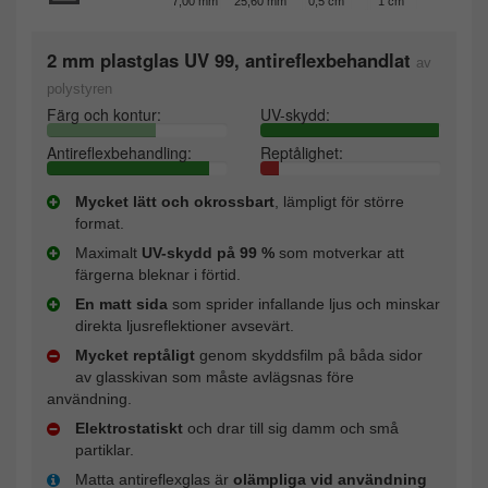
7,00 mm
25,60 mm
0,5 cm
1 cm
2 mm plastglas UV 99, antireflexbehandlat
av
polystyren
Färg och kontur:
UV-skydd:
Antireflexbehandling:
Reptålighet:
Mycket lätt och okrossbart
, lämpligt för större
format.
Maximalt
UV-skydd på 99 %
som motverkar att
färgerna bleknar i förtid.
En matt sida
som sprider infallande ljus och minskar
direkta ljusreflektioner avsevärt.
Mycket reptåligt
genom skyddsfilm på båda sidor
av glasskivan som måste avlägsnas före
användning.
Elektrostatiskt
och drar till sig damm och små
partiklar.
Matta antireflexglas är
olämpliga vid användning