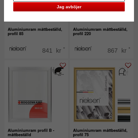
Jag avböjer
Aluminiumram måttbeställd,
Aluminiumram måttbeställd,
profil 85
profil 220
*
*
841 kr
867 kr
Aluminiumram profil B -
Aluminiumram måttbeställd,
måttbeställd
profil 75