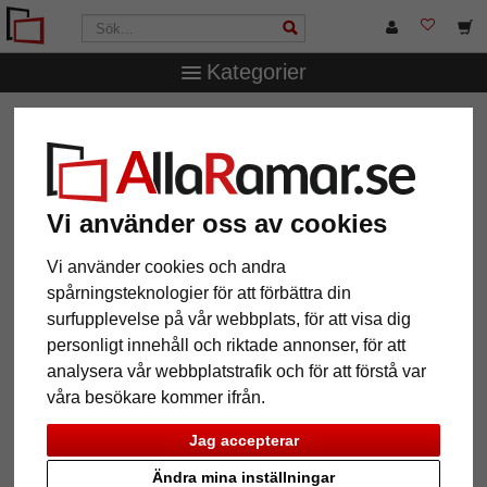
Kategorier
AllaRamar.se
Ramtyp
Aluminiumramar
Vi använder oss av cookies
12 Artiklar
Populärast
Vi använder cookies och andra
spårningsteknologier för att förbättra din
Grid
surfupplevelse på vår webbplats, för att visa dig
personligt innehåll och riktade annonser, för att
analysera vår webbplatstrafik och för att förstå var
våra besökare kommer ifrån.
Jag accepterar
Ändra mina inställningar