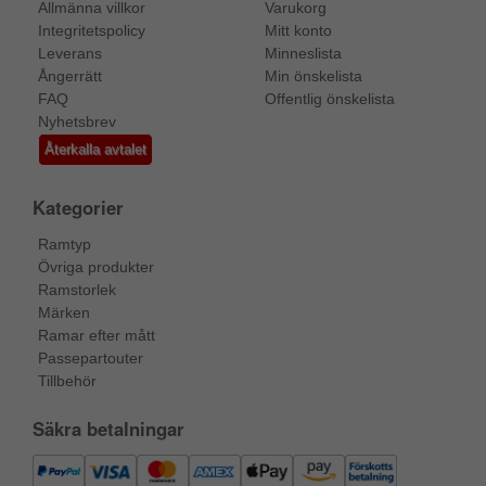
Allmänna villkor
Varukorg
Integritetspolicy
Mitt konto
Leverans
Minneslista
Ångerrätt
Min önskelista
FAQ
Offentlig önskelista
Nyhetsbrev
Återkalla avtalet
Kategorier
Ramtyp
Övriga produkter
Ramstorlek
Märken
Ramar efter mått
Passepartouter
Tillbehör
Säkra betalningar