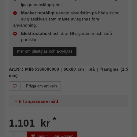
ljusgenomsläpplighet.
Mycket reptåligt
genom skyddsfilm på båda sidor
av glasskivan som måste avlägsnas före
användning.
Elektrostatiskt
och drar till sig damm och små
partiklar.
mer om plastglas och akrylglas
Art.Nr.: MIR-5360080008 | 60x80 cm | blå | Plastglas (1,5
mm)
Fråga om artikeln
» till anpassade mått
*
1.101 kr
Lägg till i varukorgen