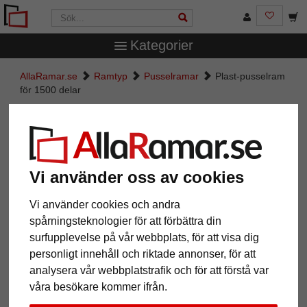
Kategorier
AllaRamar.se
Ramtyp
Pusselramar
Plast-pusselram
för 1500 delar
Plast-pusselram för 1500 delar
Vi använder oss av cookies
Vi använder cookies och andra
spårningsteknologier för att förbättra din
surfupplevelse på vår webbplats, för att visa dig
personligt innehåll och riktade annonser, för att
analysera vår webbplatstrafik och för att förstå var
våra besökare kommer ifrån.
Tillbaka
Näst