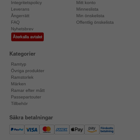
Integritetspolicy
Mitt konto
Leverans
Minneslista
Ångerrätt
Min önskelista
FAQ
Offentlig önskelista
Nyhetsbrev
Återkalla avtalet
Kategorier
Ramtyp
Övriga produkter
Ramstorlek
Märken
Ramar efter mått
Passepartouter
Tillbehör
Säkra betalningar