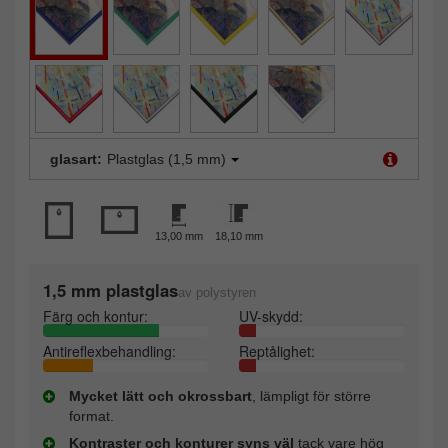
glasart:
Plastglas (1,5 mm)
13,00 mm
18,10 mm
1,5 mm plastglas
av polystyren
Färg och kontur:
UV-skydd:
Antireflexbehandling:
Reptålighet:
Mycket lätt och okrossbart
, lämpligt för större
format.
Kontraster och konturer syns väl
tack vare hög