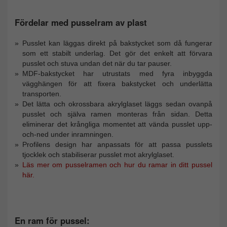
Fördelar med pusselram av plast
Pusslet kan läggas direkt på bakstycket som då fungerar
som ett stabilt underlag. Det gör det enkelt att förvara
pusslet och stuva undan det när du tar pauser.
MDF-bakstycket har utrustats med fyra inbyggda
vägghängen för att fixera bakstycket och underlätta
transporten.
Det lätta och okrossbara akrylglaset läggs sedan ovanpå
pusslet och själva ramen monteras från sidan. Detta
eliminerar det krångliga momentet att vända pusslet upp-
och-ned under inramningen.
Profilens design har anpassats för att passa pusslets
tjocklek och stabiliserar pusslet mot akrylglaset.
Läs mer om pusselramen och hur du ramar in ditt pussel
här.
En ram för pussel: