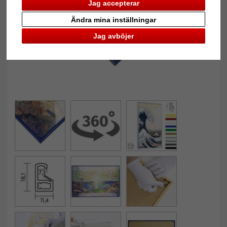
Jag accepterar
Ändra mina inställningar
Jag avböjer