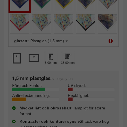
glasart:
Plastglas (1,5 mm)
8,00 mm
18,00 mm
1,5 mm plastglas
av polystyren
Färg och kontur:
UV-skydd:
Antireflexbehandling:
Reptålighet:
Mycket lätt och okrossbart
, lämpligt för större
format.
Kontraster och konturer syns väl
tack vare hög
ljusgenomsläpplighet.