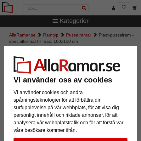
Kategorier
AllaRamar.se
Ramtyp
Pusselramar
Plast-pusselram -
specialformat till max. 100x100 cm
Plast-pusselram - specialformat
till max. 100x100 cm
Vi använder oss av cookies
Vi använder cookies och andra
spårningsteknologier för att förbättra din
surfupplevelse på vår webbplats, för att visa dig
personligt innehåll och riktade annonser, för att
analysera vår webbplatstrafik och för att förstå var
våra besökare kommer ifrån.
Tillbaka
Näst