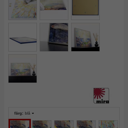
färg:
blå