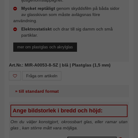
Mycket reptåligt
genom skyddsfilm på båda sidor
av glasskivan som måste avlägsnas före
användning.
Elektrostatiskt
och drar till sig damm och små
partiklar.
mer om plastglas och akrylglas
Art.Nr.: MIR-A0053-8-SZ | blå | Plastglas (1,5 mm)
Fråga om artikeln
» till standard format
Ange bildstorlek i bredd och höjd:
Om du väljer konstgjort, okrossbart glas, eller ramar utan
glas , kan större mått vara möjliga.