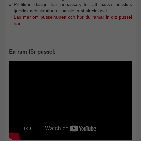
Profilens design har anpassats för att passa pusslets
tjocklek och stabiliserar pusslet mot akrylglaset.
Läs mer om pusselramen och hur du ramar in ditt pussel
här.
En ram för pussel: