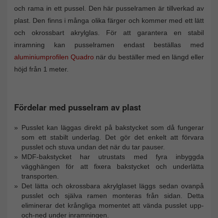
och rama in ett pussel. Den här pusselramen är tillverkad av
plast. Den finns i många olika färger och kommer med ett lätt
och okrossbart akrylglas. För att garantera en stabil
inramning kan pusselramen endast beställas med
aluminiumprofilen Quadro
när du beställer med en längd eller
höjd från 1 meter.
Fördelar med pusselram av plast
Pusslet kan läggas direkt på bakstycket som då fungerar
som ett stabilt underlag. Det gör det enkelt att förvara
pusslet och stuva undan det när du tar pauser.
MDF-bakstycket har utrustats med fyra inbyggda
vägghängen för att fixera bakstycket och underlätta
transporten.
Det lätta och okrossbara akrylglaset läggs sedan ovanpå
pusslet och själva ramen monteras från sidan. Detta
eliminerar det krångliga momentet att vända pusslet upp-
och-ned under inramningen.