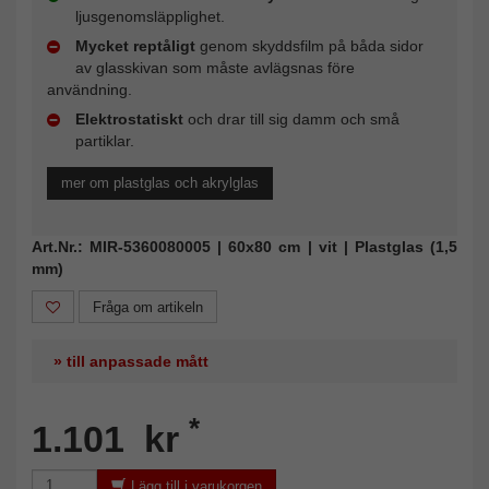
ljusgenomsläpplighet.
Mycket reptåligt
genom skyddsfilm på båda sidor
av glasskivan som måste avlägsnas före
användning.
Elektrostatiskt
och drar till sig damm och små
partiklar.
mer om plastglas och akrylglas
Art.Nr.: MIR-5360080005 | 60x80 cm | vit | Plastglas (1,5
mm)
Fråga om artikeln
» till anpassade mått
*
1.101 kr
Lägg till i varukorgen