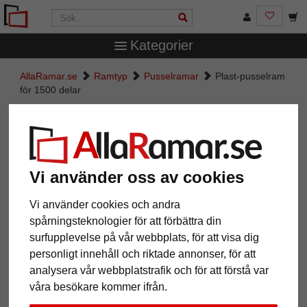
Kategorier
AllaRamar.se
Ramtyp
Pusselramar
Plast-pusselram
för 1500 delar
Plast-pusselram för 1500 delar
Vi använder oss av cookies
Vi använder cookies och andra
spårningsteknologier för att förbättra din
surfupplevelse på vår webbplats, för att visa dig
personligt innehåll och riktade annonser, för att
analysera vår webbplatstrafik och för att förstå var
våra besökare kommer ifrån.
Tillbaka
Näst