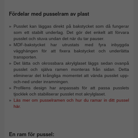
Fördelar med pusselram av plast
Pusslet kan läggas direkt på bakstycket som då fungerar
som ett stabilt underlag. Det gör det enkelt att förvara
pusslet och stuva undan det när du tar pauser.
MDF-bakstycket har utrustats med fyra inbyggda
vägghängen för att fixera bakstycket och underlätta
transporten.
Det lätta och okrossbara akrylglaset läggs sedan ovanpå
pusslet och själva ramen monteras från sidan. Detta
eliminerar det krångliga momentet att vända pusslet upp-
och-ned under inramningen.
Profilens design har anpassats för att passa pusslets
tjocklek och stabiliserar pusslet mot akrylglaset.
Läs mer om pusselramen och hur du ramar in ditt pussel
här.
En ram för pussel: