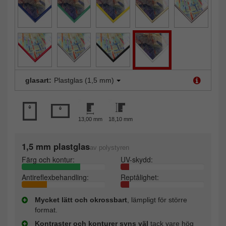
glasart:
Plastglas (1,5 mm)
13,00 mm
18,10 mm
1,5 mm plastglas
av polystyren
Färg och kontur:
UV-skydd:
Antireflexbehandling:
Reptålighet:
Mycket lätt och okrossbart
, lämpligt för större
format.
Kontraster och konturer syns väl
tack vare hög