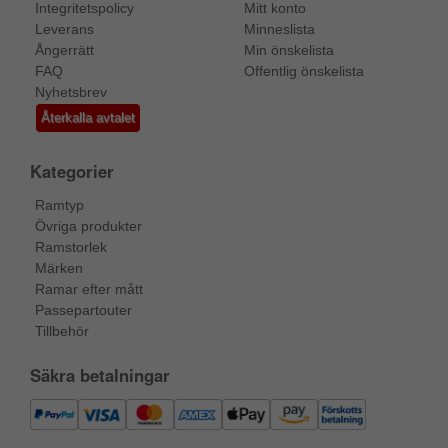
Integritetspolicy
Mitt konto
Leverans
Minneslista
Ångerrätt
Min önskelista
FAQ
Offentlig önskelista
Nyhetsbrev
Återkalla avtalet
Kategorier
Ramtyp
Övriga produkter
Ramstorlek
Märken
Ramar efter mått
Passepartouter
Tillbehör
Säkra betalningar