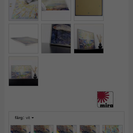
färg:
vit