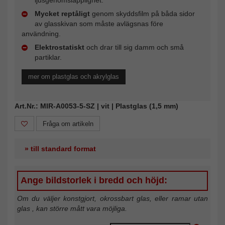
Mycket reptåligt
genom skyddsfilm på båda sidor
av glasskivan som måste avlägsnas före
användning.
Elektrostatiskt
och drar till sig damm och små
partiklar.
mer om plastglas och akrylglas
Art.Nr.: MIR-A0053-5-SZ | vit | Plastglas (1,5 mm)
Fråga om artikeln
» till standard format
Ange bildstorlek i bredd och höjd:
Om du väljer konstgjort, okrossbart glas, eller ramar utan
glas , kan större mått vara möjliga.