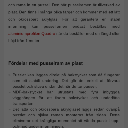
och rama in ett pussel. Den här pusselramen är tillverkad av
plast. Den finns i många olika färger och kommer med ett lätt
och okrossbart akrylglas. För att garantera en stabil
inramning kan pusselramen endast beställas med
aluminiumprofilen Quadro
när du beställer med en längd eller
höjd från 1 meter.
Fördelar med pusselram av plast
Pusslet kan läggas direkt på bakstycket som då fungerar
som ett stabilt underlag. Det gör det enkelt att förvara
pusslet och stuva undan det när du tar pauser.
MDF-bakstycket har utrustats med fyra inbyggda
vägghängen för att fixera bakstycket och underlätta
transporten.
Det lätta och okrossbara akrylglaset läggs sedan ovanpå
pusslet och själva ramen monteras från sidan. Detta
eliminerar det krångliga momentet att vända pusslet upp-
och-ned under inramningen.