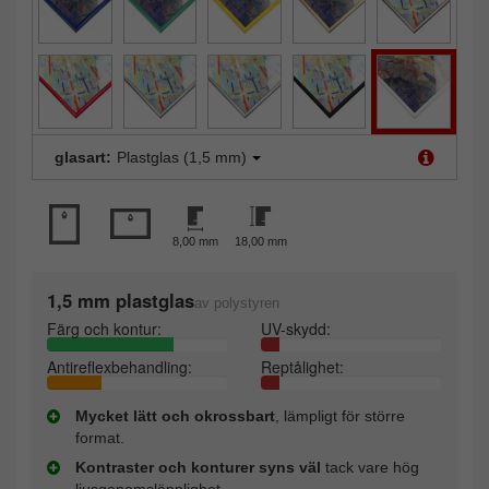
glasart:
Plastglas (1,5 mm)
8,00 mm
18,00 mm
1,5 mm plastglas
av polystyren
Färg och kontur:
UV-skydd:
Antireflexbehandling:
Reptålighet:
Mycket lätt och okrossbart
, lämpligt för större
format.
Kontraster och konturer syns väl
tack vare hög
ljusgenomsläpplighet.