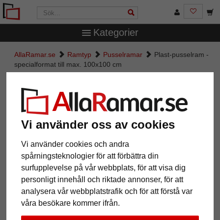
Kategorier
AllaRamar.se
Ramtyp
Pusselramar
Plast-pusselram -
specialformat till max. 100x100 cm
Plast-pusselram - specialformat
till max. 100x100 cm
Vi använder oss av cookies
Vi använder cookies och andra
spårningsteknologier för att förbättra din
surfupplevelse på vår webbplats, för att visa dig
personligt innehåll och riktade annonser, för att
analysera vår webbplatstrafik och för att förstå var
våra besökare kommer ifrån.
Tillbaka
Näst