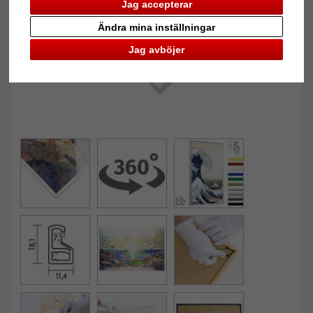
Jag accepterar
Ändra mina inställningar
Jag avböjer