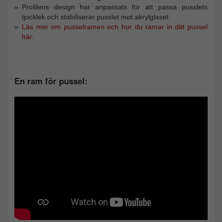
Profilens design har anpassats för att passa pusslets
tjocklek och stabiliserar pusslet mot akrylglaset.
Läs mer om pusselramen och hur du ramar in ditt pussel
här.
En ram för pussel: