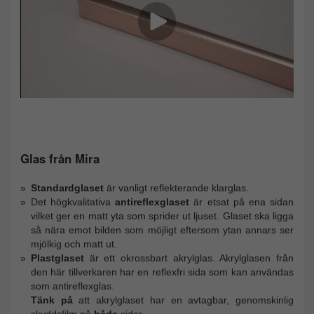
Glas från Mira
Standardglaset
är vanligt reflekterande klarglas.
Det högkvalitativa
antireflexglaset
är etsat på ena sidan
vilket ger en matt yta som sprider ut ljuset. Glaset ska ligga
så nära emot bilden som möjligt eftersom ytan annars ser
mjölkig och matt ut.
Plastglaset
är ett okrossbart akrylglas. Akrylglasen från
den här tillverkaren har en reflexfri sida som kan användas
som antireflexglas.
Tänk på
att akrylglaset har en avtagbar, genomskinlig
skyddsfilm på
båda
sidor.