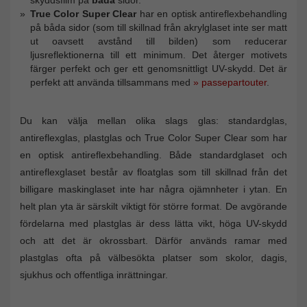
True Color Super Clear
har en optisk antireflexbehandling
på båda sidor (som till skillnad från akrylglaset inte ser matt
ut oavsett avstånd till bilden) som reducerar
ljusreflektionerna till ett minimum. Det återger motivets
färger perfekt och ger ett genomsnittligt UV-skydd. Det är
perfekt att använda tillsammans med
» passepartouter
.
Du kan välja mellan olika slags glas: standardglas,
antireflexglas, plastglas och True Color Super Clear som har
en optisk antireflexbehandling. Både standardglaset och
antireflexglaset består av floatglas som till skillnad från det
billigare maskinglaset inte har några ojämnheter i ytan. En
helt plan yta är särskilt viktigt för större format. De avgörande
fördelarna med plastglas är dess lätta vikt, höga UV-skydd
och att det är okrossbart. Därför används ramar med
plastglas ofta på välbesökta platser som skolor, dagis,
sjukhus och offentliga inrättningar.