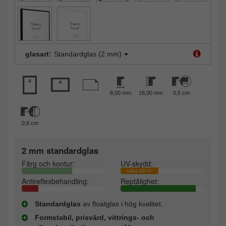
glasart:
Standardglas (2 mm)
8,00 mm
18,00 mm
0,5 cm
0,8 cm
2 mm standardglas
Färg och kontur:
UV-skydd:
cirka 45 %
Antireflexbehandling:
Reptålighet:
Standardglas
av floatglas i hög kvalitet.
Formstabil, prisvärd, vittrings- och