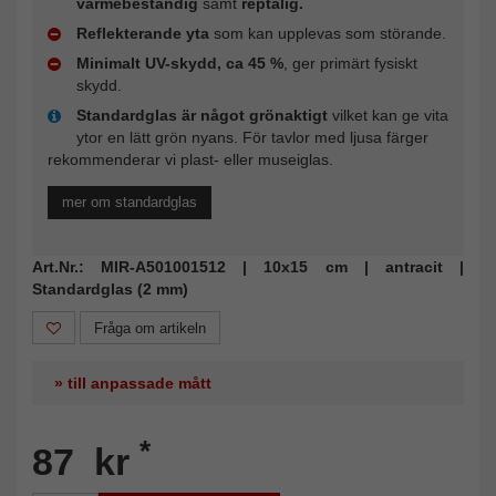
värmebeständig
samt
reptålig.
Reflekterande yta
som kan upplevas som störande.
Minimalt UV-skydd, ca 45 %
, ger primärt fysiskt
skydd.
Standardglas är något grönaktigt
vilket kan ge vita
ytor en lätt grön nyans. För tavlor med ljusa färger
rekommenderar vi plast- eller museiglas.
mer om standardglas
Art.Nr.: MIR-A501001512 | 10x15 cm | antracit |
Standardglas (2 mm)
Fråga om artikeln
» till anpassade mått
*
87 kr