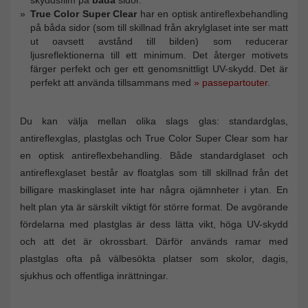
True Color Super Clear
har en optisk antireflexbehandling
på båda sidor (som till skillnad från akrylglaset inte ser matt
ut oavsett avstånd till bilden) som reducerar
ljusreflektionerna till ett minimum. Det återger motivets
färger perfekt och ger ett genomsnittligt UV-skydd. Det är
perfekt att använda tillsammans med
» passepartouter
.
Du kan välja mellan olika slags glas: standardglas,
antireflexglas, plastglas och True Color Super Clear som har
en optisk antireflexbehandling. Både standardglaset och
antireflexglaset består av floatglas som till skillnad från det
billigare maskinglaset inte har några ojämnheter i ytan. En
helt plan yta är särskilt viktigt för större format. De avgörande
fördelarna med plastglas är dess lätta vikt, höga UV-skydd
och att det är okrossbart. Därför används ramar med
plastglas ofta på välbesökta platser som skolor, dagis,
sjukhus och offentliga inrättningar.