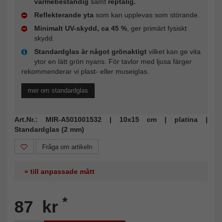
värmebeständig
samt
reptålig.
Reflekterande yta
som kan upplevas som störande.
Minimalt UV-skydd, ca 45 %
, ger primärt fysiskt
skydd.
Standardglas är något grönaktigt
vilket kan ge vita
ytor en lätt grön nyans. För tavlor med ljusa färger
rekommenderar vi plast- eller museiglas.
mer om standardglas
Art.Nr.: MIR-A501001532 | 10x15 cm | platina |
Standardglas (2 mm)
Fråga om artikeln
» till anpassade mått
*
87 kr