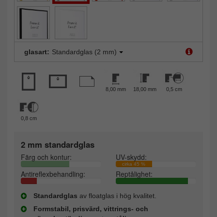
glasart:
Standardglas (2 mm)
8,00 mm
18,00 mm
0,5 cm
0,8 cm
2 mm standardglas
Färg och kontur:
UV-skydd:
cirka 45 %
Antireflexbehandling:
Reptålighet:
Standardglas
av floatglas i hög kvalitet.
Formstabil, prisvärd, vittrings- och