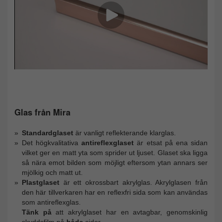
Glas från Mira
Standardglaset
är vanligt reflekterande klarglas.
Det högkvalitativa
antireflexglaset
är etsat på ena sidan
vilket ger en matt yta som sprider ut ljuset. Glaset ska ligga
så nära emot bilden som möjligt eftersom ytan annars ser
mjölkig och matt ut.
Plastglaset
är ett okrossbart akrylglas. Akrylglasen från
den här tillverkaren har en reflexfri sida som kan användas
som antireflexglas.
Tänk på
att akrylglaset har en avtagbar, genomskinlig
skyddsfilm på
båda
sidor.